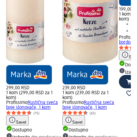
199,00 R
1 kom (1
kom)
Profissi
bordo - 
Save
Dost
Izabe
299,00 RSD
239,00 RSD
1 kom (299,00 RSD za 1
1 kom (239,00 RSD za 1
kom)
kom)
Profissimo
Rustična sveća
Profissimo
Rustična sveća
boje slonovače, 1 kom
boje slonovače, 1 kom
(75)
(63)
Savet
Savet
Dostupno
Dostupno