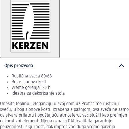
Opis proizvoda
Rustična sveća 80/68
Boja: slonova kost
Vreme gorenja: 25 h
Idealna za dekorisanje stola
Unesite toplinu i eleganciju u svoj dom uz Profissimo rustičnu
sveću, u boji slonove kosti. Izrađena s pažnjom, ova sveća ne samo
da stvara prijatnu i opuštajuću atmosferu, već služi i kao prefinjen
dekorativni element. Njena oznaka RAL kvaliteta garantuje
pouzdanost i sigurnost, dok impresivno dugo vreme gorenja