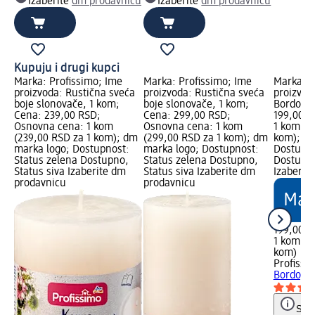
Izaberite
dm prodavnicu
Izaberite
dm prodavnicu
Kupuju i drugi kupci
Marka: Profissimo; Ime
Marka: Profissimo; Ime
Marka: P
proizvoda: Rustična sveća
proizvoda: Rustična sveća
proizvod
boje slonovače, 1 kom;
boje slonovače, 1 kom;
Bordo, 8
Cena: 239,00 RSD;
Cena: 299,00 RSD;
199,00 R
Osnovna cena: 1 kom
Osnovna cena: 1 kom
1 kom (1
(239,00 RSD za 1 kom); dm
(299,00 RSD za 1 kom); dm
kom); dm
marka logo; Dostupnost:
marka logo; Dostupnost:
Dostupno
Status zelena Dostupno,
Status zelena Dostupno,
Dostupno
Status siva Izaberite dm
Status siva Izaberite dm
Izaberit
prodavnicu
prodavnicu
199,00 R
1 kom (1
kom)
Profissi
Bordo, 8
Save