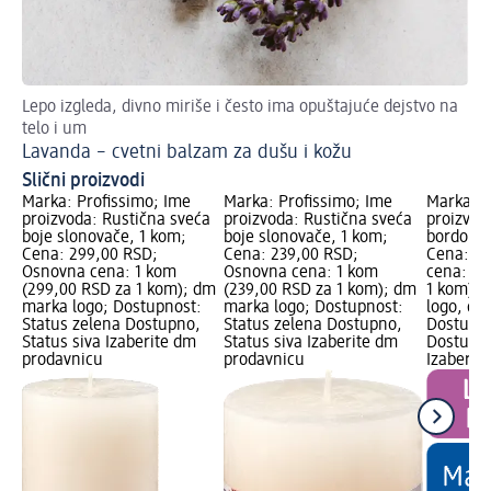
Lepo izgleda, divno miriše i često ima opuštajuće dejstvo na
telo i um
Lavanda – cvetni balzam za dušu i kožu
Slični proizvodi
Marka: Profissimo; Ime
Marka: Profissimo; Ime
Marka: P
proizvoda: Rustična sveća
proizvoda: Rustična sveća
proizvod
boje slonovače, 1 kom;
boje slonovače, 1 kom;
bordo - 
Cena: 299,00 RSD;
Cena: 239,00 RSD;
Cena: 19
Osnovna cena: 1 kom
Osnovna cena: 1 kom
cena: 1 
(299,00 RSD za 1 kom); dm
(239,00 RSD za 1 kom); dm
1 kom); L
marka logo; Dostupnost:
marka logo; Dostupnost:
logo, dm
Status zelena Dostupno,
Status zelena Dostupno,
Dostupno
Status siva Izaberite dm
Status siva Izaberite dm
Dostupno
prodavnicu
prodavnicu
Izaberit