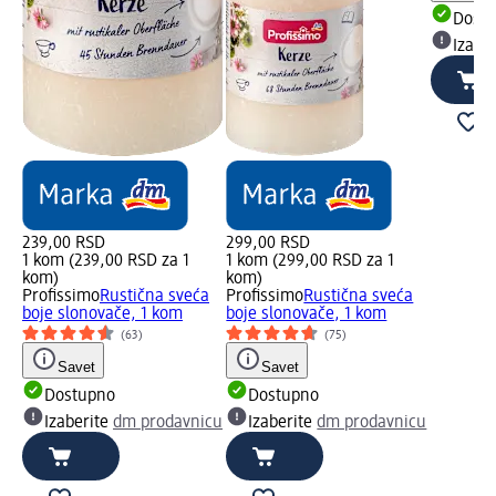
Dost
Izabe
239,00 RSD
299,00 RSD
1 kom (239,00 RSD za 1
1 kom (299,00 RSD za 1
kom)
kom)
Profissimo
Rustična sveća
Profissimo
Rustična sveća
boje slonovače, 1 kom
boje slonovače, 1 kom
(63)
(75)
Savet
Savet
Dostupno
Dostupno
Izaberite
dm prodavnicu
Izaberite
dm prodavnicu