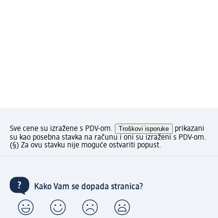
Sve cene su izražene s PDV-om.
Troškovi isporuke
prikazani
su kao posebna stavka na računu i oni su izraženi s PDV-om.
(§) Za ovu stavku nije moguće ostvariti popust.
Kako Vam se dopada stranica?