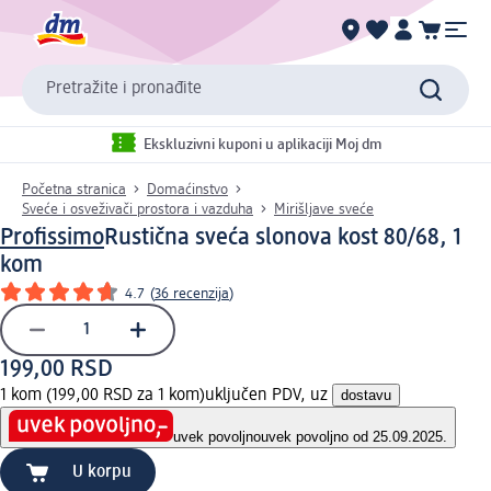
Pretražite i pronađite
Ekskluzivni kuponi u aplikaciji Moj dm
Početna stranica
Domaćinstvo
Sveće i osveživači prostora i vazduha
Mirišljave sveće
Profissimo
Rustična sveća slonova kost 80/68, 1
kom
4.7
(
36 recenzija
)
199,00 RSD
1 kom (199,00 RSD za 1 kom)
uključen PDV, uz
dostavu
uvek povoljno
uvek povoljno od 25.09.2025.
U korpu