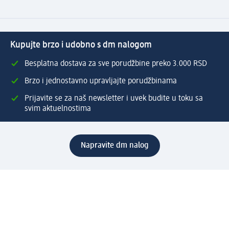
Kupujte brzo i udobno s dm nalogom
Besplatna dostava za sve porudžbine preko 3.000 RSD
Brzo i jednostavno upravljajte porudžbinama
Prijavite se za naš newsletter i uvek budite u toku sa
svim aktuelnostima
Napravite dm nalog
Pomoć
Servis za kupce
Načini & troškovi dostave
Povrat & zamene
Ispravno popunjavanje adrese za dostavu porudžbine