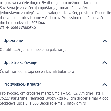
osigurava da ćete dugo uživati u njenom nežnom plamenu.
Savršena je za večernja opuštanja, romantične večere ili
jednostavno za ulepšavanje svakog kutka vašeg prostora. Dopustite
da svetlost i miris ispune vaš dom uz Profissimo rustičnu sveću.
dm broj proizvoda: 3071044
GTIN: 4066447880540
Upozorenje
Obratiti pažnju na simbole na pakovanju.
Uputstvo za čuvanje
Čuvati van domašaja dece i kućnih ljubimaca.
Proizvođač/Distributer
Proizvođač: dm drogerie markt GmbH + Co. KG, Am dm-Platz 1,
76227 Karlsruhe, Nemačka Uvoznik za RS: dm drogerie markt doo,
Stopićeva ulica 8, 11000 Beograd e-mail: info@dm.rs