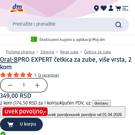
Pretražite i pronađite
Ekskluzivni kuponi u aplikaciji Moj dm
Početna stranica
Zdravlje
Nega zuba
Četkica za zube
Oral-B
PRO EXPERT četkica za zube, više vrsta, 2
kom
5
(
3 recenzija
)
349,00 RSD
2 kom (174,50 RSD za 1 kom)
uključen PDV, uz
dostavu
uvek povoljno
uvek povoljno od 01.04.2026.
U korpu