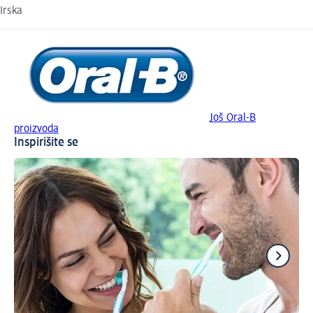
Irska
Još Oral-B
proizvoda
Inspirišite se