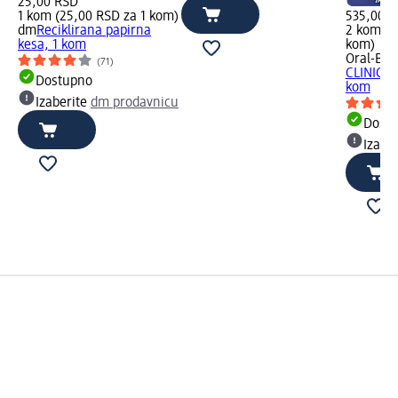
25,00 RSD
1 kom (25,00 RSD za 1 kom)
535,00 
dm
Reciklirana papirna
2 kom (2
kesa, 1 kom
kom)
Oral-B
PR
(71)
CLINICAL
Dostupno
kom
Izaberite
dm prodavnicu
Dost
Izabe