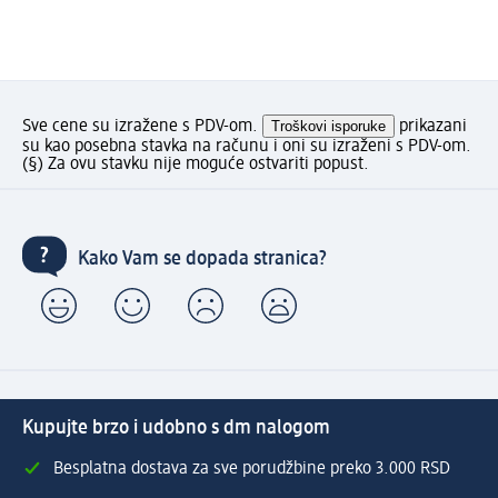
Sve cene su izražene s PDV-om.
Troškovi isporuke
prikazani
su kao posebna stavka na računu i oni su izraženi s PDV-om.
(§) Za ovu stavku nije moguće ostvariti popust.
Kako Vam se dopada stranica?
Kupujte brzo i udobno s dm nalogom
Besplatna dostava za sve porudžbine preko 3.000 RSD