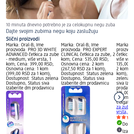
10 minuta dnevno potrebno je za celokupnu negu zuba
Je
Dajte svojim zubima negu koju zaslužuju
10
Slični proizvodi
Marka: Oral-B; Ime
Marka: Oral-B; Ime
Marka: C
proizvoda: PRO 3D WHITE
proizvoda: PRO EXPERT
proizvod
ADVANCED četkica za zube
CLINICAL četkica za zube, 2
četkice 
- medium, više vrsta, 1
kom; Cena: 535,00 RSD;
više vrs
kom; Cena: 399,00 RSD;
Osnovna cena: 2 kom
135,00 R
Osnovna cena: 1 kom
(267,50 RSD za 1 kom);
2 kom (6
(399,00 RSD za 1 kom);
Dostupnost: Status zelena
kom); Do
Dostupnost: Status zelena
Dostupno, Status siva
zelena D
Dostupno, Status siva
Izaberite dm prodavnicu
siva Iza
Izaberite dm prodavnicu
prodavn
135,00 R
2 kom (6
Colgate
E
za zube 
vrsta, 2
Dost
Izabe