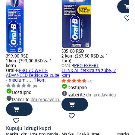
535,00 RSD
399,00 RSD
2 kom (267,50 RSD za 1
1 kom (399,00 RSD za 1
kom)
kom)
Oral-B
PRO EXPERT
Oral-B
PRO 3D WHITE
CLINICAL četkica za zube, 2
ADVANCED četkica za zube
kom
- medium,..., 1 kom
(3)
(0)
Dostupno
Dostupno
Izaberite
dm prodavnicu
Izaberite
dm prodavnicu
Kupuju i drugi kupci
Marka: dm; Ime proizvoda:
Marka: Oral-B; Ime
Marka: O