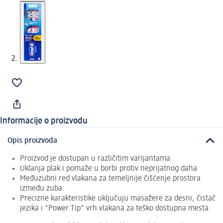
Informacije o proizvodu
Opis proizvoda
Proizvod je dostupan u različitim varijantama
Uklanja plak i pomaže u borbi protiv neprijatnog daha
Međuzubni red vlakana za temeljnije čišćenje prostora
između zuba.
Precizne karakteristike uključuju masažere za desni, čistač
jezika i "Power Tip" vrh vlakana za teško dostupna mesta.