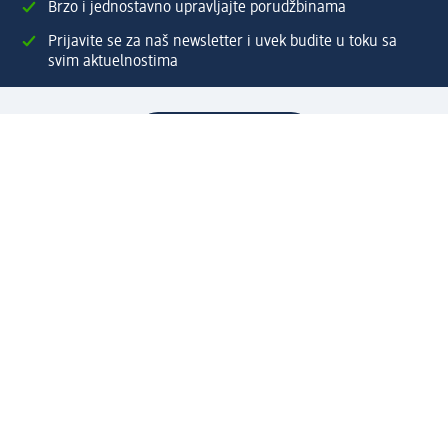
Brzo i jednostavno upravljajte porudžbinama
Prijavite se za naš newsletter i uvek budite u toku sa
svim aktuelnostima
Napravite dm nalog
Pomoć
Servis za kupce
Načini & troškovi dostave
Povrat & zamene
Ispravno popunjavanje adrese za dostavu porudžbine
Poručivanje dm poklon-kartica za pravna lica
Kako da prepoznate lažne nagradne igre
Kompanija
O nama
Društvena odgovornost
Posao