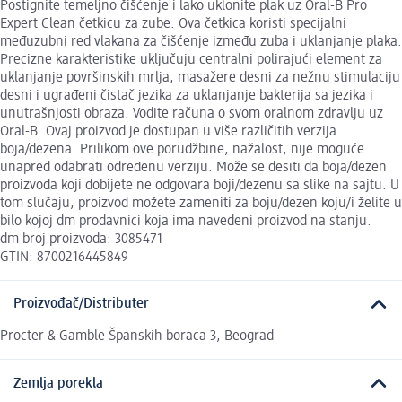
Postignite temeljno čišćenje i lako uklonite plak uz Oral-B Pro
Expert Clean četkicu za zube. Ova četkica koristi specijalni
međuzubni red vlakana za čišćenje između zuba i uklanjanje plaka.
Precizne karakteristike uključuju centralni polirajući element za
uklanjanje površinskih mrlja, masažere desni za nežnu stimulaciju
desni i ugrađeni čistač jezika za uklanjanje bakterija sa jezika i
unutrašnjosti obraza. Vodite računa o svom oralnom zdravlju uz
Oral-B. Ovaj proizvod je dostupan u više različitih verzija
boja/dezena. Prilikom ove porudžbine, nažalost, nije moguće
unapred odabrati određenu verziju. Može se desiti da boja/dezen
proizvoda koji dobijete ne odgovara boji/dezenu sa slike na sajtu. U
tom slučaju, proizvod možete zameniti za boju/dezen koju/i želite u
bilo kojoj dm prodavnici koja ima navedeni proizvod na stanju.
dm broj proizvoda: 3085471
GTIN: 8700216445849
Proizvođač/Distributer
Procter & Gamble Španskih boraca 3, Beograd
Zemlja porekla