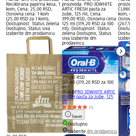
Reciklirana papirna kesa, 1
proizvoda: PRO 3DWHITE
proizvod
kom; Cena: 25,00 RSD;
ARTIC FRESH pasta za
CLINICAL
Osnovna cena: 1 kom
zube, 125 ml; Cena:
kom; Cen
(25,00 RSD za 1 kom);
399,00 RSD; Osnovna cena:
Osnovna
Dostupnost: Status zelena
125 ml (319,20 RSD za 100
(267,50 
Dostupno, Status siva
ml); Dostupnost: Status
Dostupno
Izaberite dm prodavnicu
zelena Dostupno, Status
Dostupno
siva Izaberite dm
Izaberit
prodavnicu
399,00 RSD
125 ml (319,20 RSD za 100
ml)
Oral-B
PRO 3DWHITE ARTIC
FRESH pasta za zube, 125
ml
(7)
Savet
Dostupno
Izaberite
dm prodavnicu