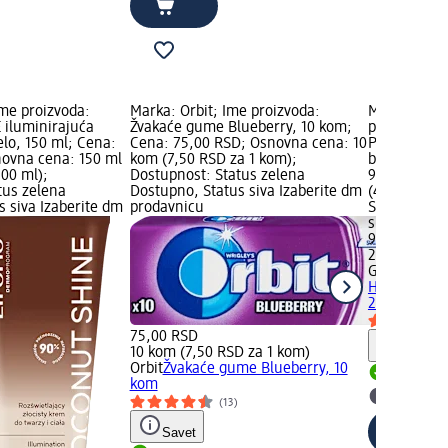
Ime proizvoda:
Marka: Orbit; Ime proizvoda:
Marka: GAR
iluminirajuća
Žvakaće gume Blueberry, 10 kom;
proizvoda: 
telo, 150 ml; Cena:
Cena: 75,00 RSD; Osnovna cena: 10
PIMPLE PATC
ovna cena: 150 ml
kom (7,50 RSD za 1 kom);
bubuljice, 
100 ml);
Dostupnost: Status zelena
989,00 RSD
tus zelena
Dostupno, Status siva Izaberite dm
(44,95 RSD 
s siva Izaberite dm
prodavnicu
Status zele
siva Izaber
989,00 RSD
22 kom (44,
GARNIER Pu
HOURS PIMP
22 kom
75,00 RSD
Savet
10 kom (7,50 RSD za 1 kom)
Orbit
Žvakaće gume Blueberry, 10
Dostupn
kom
Izaberit
(13)
Savet