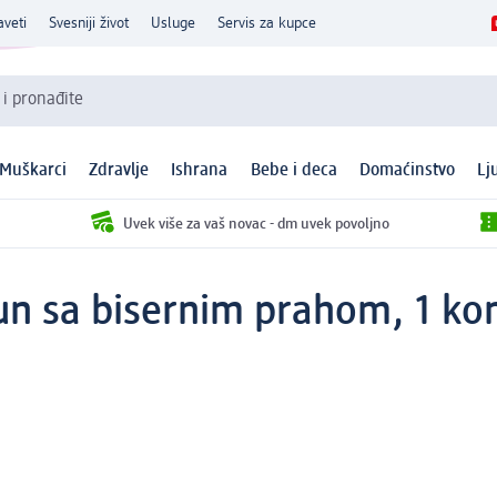
aveti
Svesniji život
Usluge
Servis za kupce
 i pronađite
Muškarci
Zdravlje
Ishrana
Bebe i deca
Domaćinstvo
Lj
Uvek više za vaš novac - dm uvek povoljno
pun sa bisernim prahom, 1 k