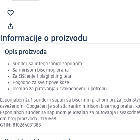
Informacije o proizvodu
Opis proizvoda
Sunđer sa integrisanim sapunom
Sa mirisom bisernog praha
Za čišćenje i blagi piling tela
Pogodno za sve tipove kože
Idealno za putovanja i svakodnevnu upotrebu
Esponjabon 2u1 sunđer i sapun sa bisernim prahom pruža jedinstveno
osveženom. Obogaćen je sofisticiranim mirisom bisernog praha, koji
Esponjabon sunđer sa sapunom je idealan za putovanja i svakodnev
dm broj proizvoda: 3130668
GTIN: 810264031388