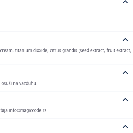
ream, titanium dioxide, citrus grandis (seed extract, fruit extract,
e osuši na vazduhu.
Srbija info@magiccode.rs