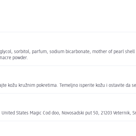
lycol, sorbitol, parfum, sodium bicarbonate, mother of pearl shell c
, nacre powder.
jte kožu kružnim pokretima. Temeljno isperite kožu i ostavite da s
8 United States Magic Cod doo, Novosadski put 50, 21203 Veternik, 