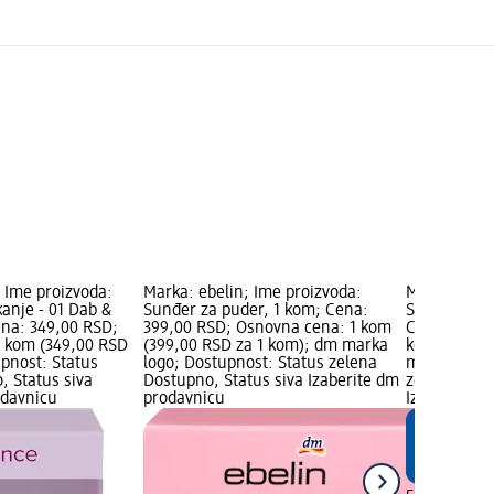
 Ime proizvoda:
Marka: ebelin; Ime proizvoda:
Marka: ebel
anje - 01 Dab &
Sunđer za puder, 1 kom; Cena:
Sunđer za p
ena: 349,00 RSD;
399,00 RSD; Osnovna cena: 1 kom
Cena: 599,0
1 kom (349,00 RSD
(399,00 RSD za 1 kom); dm marka
kom (599,00
upnost: Status
logo; Dostupnost: Status zelena
marka logo;
, Status siva
Dostupno, Status siva Izaberite dm
zelena Dost
odavnicu
prodavnicu
Izaberite d