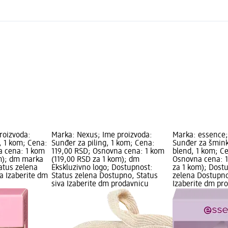
roizvoda:
Marka: Nexus; Ime proizvoda:
Marka: essence;
, 1 kom; Cena:
Sunđer za piling, 1 kom; Cena:
Sunđer za šmink
a cena: 1 kom
119,00 RSD; Osnovna cena: 1 kom
blend, 1 kom; C
m); dm marka
(119,00 RSD za 1 kom); dm
Osnovna cena: 
atus zelena
Ekskluzivno logo; Dostupnost:
za 1 kom); Dost
a Izaberite dm
Status zelena Dostupno, Status
zelena Dostupno
siva Izaberite dm prodavnicu
Izaberite dm pr