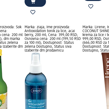
roizvoda: Sok
Marka: ziaja; Ime proizvoda:
Marka: Lirene; 
Cena:
Antioxidation tonik za lice, acai
COCONUT SHINE 
 cena: 200 ml
berry, 200 ml; Cena: 399,00 RSD;
krema za lice i 
l); dm marka
Osnovna cena: 200 ml (199,50 RSD
999,00 RSD; Osn
atus zelena
za 100 ml); Dostupnost: Status
(666,00 RSD za 
a Izaberite dm
zelena Dostupno, Status siva
Dostupnost: Sta
Izaberite dm prodavnicu
Dostupno, Statu