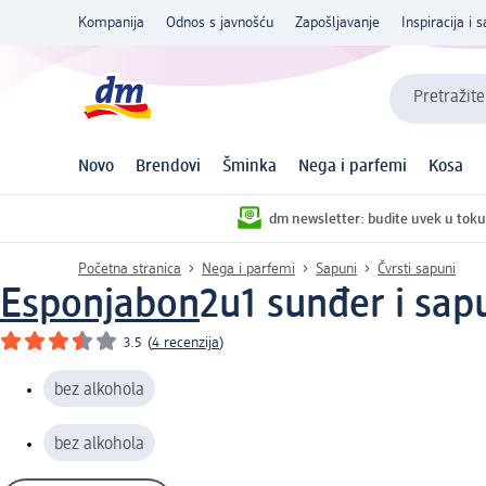
Kompanija
Odnos s javnošću
Zapošljavanje
Inspiracija i s
Pretražite
Novo
Brendovi
Šminka
Nega i parfemi
Kosa
dm newsletter: budite uvek u toku
Početna stranica
Nega i parfemi
Sapuni
Čvrsti sapuni
Esponjabon
2u1 sunđer i sa
3.5
(
4 recenzija
)
bez alkohola
bez alkohola