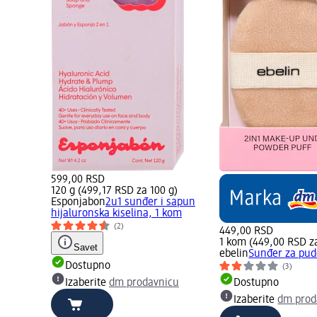
599,00 RSD
120 g (499,17 RSD za 100 g)
Esponjabon
2u1 sunđer i sapun
hijaluronska kiselina, 1 kom
(2)
449,00 RSD
1 kom (449,00 RSD z
Savet
ebelin
Sunđer za pud
Dostupno
(3)
Izaberite
dm prodavnicu
Dostupno
Izaberite
dm prod