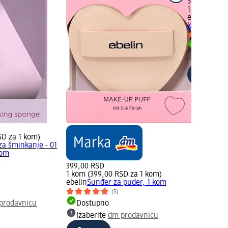
599,00 RSD
1 kom (599,
ebelin
Sunđe
kom
Dostupn
Izaberit
SD za 1 kom)
za šminkanje - 01
kom
399,00 RSD
1 kom (399,00 RSD za 1 kom)
ebelin
Sunđer za puder, 1 kom
(5)
prodavnicu
Dostupno
Izaberite
dm prodavnicu