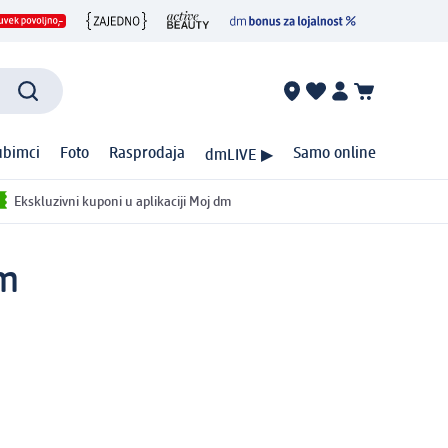
ubimci
Foto
Rasprodaja
Samo online
dmLIVE ▶
Ekskluzivni kuponi u aplikaciji Moj dm
om