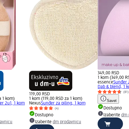
349,00 RSD
1 kom (349,00 R
essence
Sunđer 
Dab & blend, 1 
(81)
119,00 RSD
a 1 kom)
1 kom (119,00 RSD za 1 kom)
Savet
er 2u1, 1 kom
Nexus
Sunđer za piling, 1 kom
Dostupno
(4)
Dostupno
Izaberite
dm 
avnicu
Izaberite
dm prodavnicu