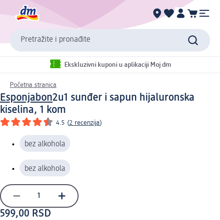
Pretražite i pronađite
Ekskluzivni kuponi u aplikaciji Moj dm
Početna stranica
Esponjabon
2u1 sunđer i sapun hijaluronska
kiselina, 1 kom
4.5
(
2 recenzija
)
bez alkohola
bez alkohola
599,00 RSD