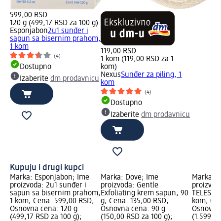
599,00 RSD
120 g (499,17 RSD za 100 g)
Esponjabon
2u1 sunđer i
sapun sa bisernim prahom,
1 kom
119,00 RSD
(4)
1 kom (119,00 RSD za 1
Dostupno
kom)
Nexus
Sunđer za piling, 1
Izaberite
dm prodavnicu
kom
(4)
Dostupno
Izaberite
dm prodavnicu
Kupuju i drugi kupci
Marka: Esponjabon; Ime
Marka: Dove; Ime
Marka: L
proizvoda: 2u1 sunđer i
proizvoda: Gentle
proizvod
sapun sa bisernim prahom,
Exfoliating krem sapun, 90
TELESCO
1 kom; Cena: 599,00 RSD;
g; Cena: 135,00 RSD;
kom; Cen
Osnovna cena: 120 g
Osnovna cena: 90 g
Osnovna
(499,17 RSD za 100 g);
(150,00 RSD za 100 g);
(1.599,0