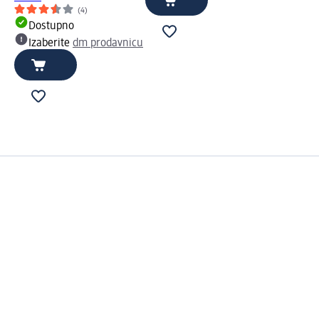
(4)
Dostupno
Izaberite
dm prodavnicu