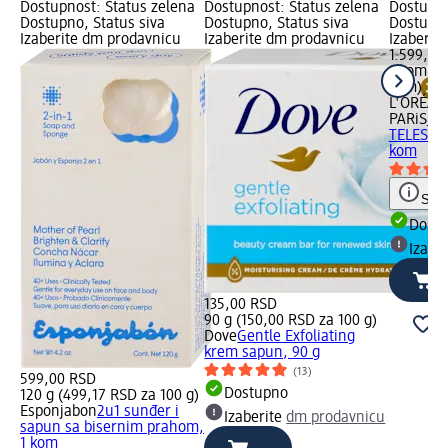
Dostupnost: Status zelena
Dostupnost: Status zelena
Dostupno
Dostupno, Status siva
Dostupno, Status siva
Dostupno
Izaberite dm prodavnicu
Izaberite dm prodavnicu
Izaberit
1.599,00
1 kom (1
kom)
L'ORÉAL
PARiS
EX
TELESCO
kom
Save
Dost
Izabe
135,00 RSD
90 g (150,00 RSD za 100 g)
Dove
Gentle Exfoliating
krem sapun, 90 g
(13)
599,00 RSD
Dostupno
120 g (499,17 RSD za 100 g)
Esponjabon
2u1 sunđer i
Izaberite
dm prodavnicu
sapun sa bisernim prahom,
1 kom