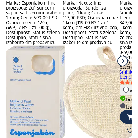
Marka: Esponjabon; Ime
Marka: Nexus; Ime
Marka: e
proizvoda: 2u1 sunđer i
proizvoda: Sunđer za
proizvod
sapun sa bisernim prahom,
piling, 1 kom; Cena:
šminkanj
1 kom; Cena: 599,00 RSD;
119,00 RSD; Osnovna cena:
blend, 1
Osnovna cena: 120 g
1 kom (119,00 RSD za 1
349,00 R
(499,17 RSD za 100 g);
kom); dm Ekskluzivno logo;
1 kom (3
Dostupnost: Status zelena
Dostupnost: Status zelena
kom); Do
Dostupno, Status siva
Dostupno, Status siva
zelena D
Izaberite dm prodavnicu
Izaberite dm prodavnicu
siva Iza
prodavn
349,00 
1 kom (3
kom)
essence
šminkanj
blend, 1
Save
Dost
Izabe