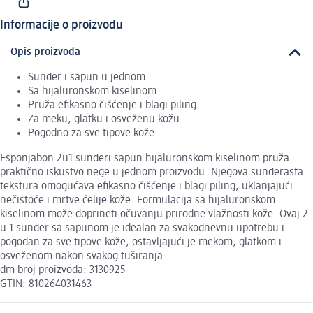
Informacije o proizvodu
Opis proizvoda
Sunđer i sapun u jednom
Sa hijaluronskom kiselinom
Pruža efikasno čišćenje i blagi piling
Za meku, glatku i osveženu kožu
Pogodno za sve tipove kože
Esponjabon 2u1 sunđeri sapun hijaluronskom kiselinom pruža
praktično iskustvo nege u jednom proizvodu. Njegova sunđerasta
tekstura omogućava efikasno čišćenje i blagi piling, uklanjajući
nečistoće i mrtve ćelije kože. Formulacija sa hijaluronskom
kiselinom može doprineti očuvanju prirodne vlažnosti kože. Ovaj 2
u 1 sunđer sa sapunom je idealan za svakodnevnu upotrebu i
pogodan za sve tipove kože, ostavljajući je mekom, glatkom i
osveženom nakon svakog tuširanja.
dm broj proizvoda: 3130925
GTIN: 810264031463