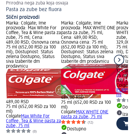
Prirodna nega zuba koja osvaja
Je
Pasta za zube bez fluora
10
Slični proizvodi
Marka: Colgate; Ime
Marka: Colgate; Ime
Marka: C
proizvoda: Max White For
proizvoda: MAX WHITE ONE
proizvo
Coffee, Tea & Wine pasta za
pasta za zube, 75 ml;
WHITE P
zube, 75 ml; Cena:
Cena: 489,00 RSD;
zube, 75
489,00 RSD; Osnovna cena:
Osnovna cena: 75 ml
329,00 R
75 ml (652,00 RSD za 100
(652,00 RSD za 100 ml);
75 ml (4
ml); Dostupnost: Status
Dostupnost: Status zelena
ml); Dos
zelena Dostupno, Status
Dostupno, Status siva
zelena D
siva Izaberite dm
Izaberite dm prodavnicu
siva Iza
prodavnicu
prodavn
329,00 
75 ml (4
ml)
Colgate
A
PURPLE p
ml
489,00 RSD
489,00 RSD
75 ml (652,00 RSD za 100
75 ml (652,00 RSD za 100
ml)
Dost
ml)
Colgate
MAX WHITE ONE
Izabe
Colgate
Max White For
pasta za zube, 75 ml
Coffee, Tea & Wine pasta za
(12)
zube, 75 ml
Dostupno
(0)