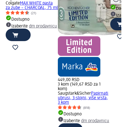
Save
Colgate
MAX WHITE pasta
za zube – CHARCOAL, 75 ml
Dost
(21)
Izabe
Dostupno
Izaberite
dm prodavnicu
449,00 RSD
3 kom (149,67 RSD za 1
kom)
Saugstark&Sicher
Papirnati
ubrusi, 3-slojni, više vrsta,
3 kom
(818)
Dostupno
Izaberite
dm prodavnicu