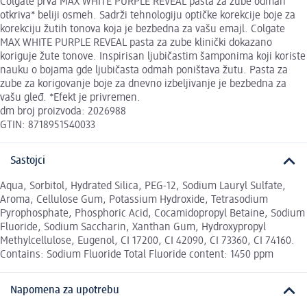
Colgate prva MAX WHITE PURPLE REVEAL pasta za zube odmah
otkriva* beliji osmeh. Sadrži tehnologiju optičke korekcije boje za
korekciju žutih tonova koja je bezbedna za vašu emajl. Colgate
MAX WHITE PURPLE REVEAL pasta za zube klinički dokazano
koriguje žute tonove. Inspirisan ljubičastim šamponima koji koriste
nauku o bojama gde ljubičasta odmah poništava žutu. Pasta za
zube za korigovanje boje za dnevno izbeljivanje je bezbedna za
vašu gleđ. *Efekt je privremen.
dm broj proizvoda: 2026988
GTIN: 8718951540033
Sastojci
Aqua, Sorbitol, Hydrated Silica, PEG-12, Sodium Lauryl Sulfate,
Aroma, Cellulose Gum, Potassium Hydroxide, Tetrasodium
Pyrophosphate, Phosphoric Acid, Cocamidopropyl Betaine, Sodium
Fluoride, Sodium Saccharin, Xanthan Gum, Hydroxypropyl
Methylcellulose, Eugenol, CI 17200, CI 42090, CI 73360, CI 74160.
Contains: Sodium Fluoride Total Fluoride content: 1450 ppm
Napomena za upotrebu