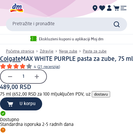
Pretražite i pronađite
Ekskluzivni kuponi u aplikaciji Moj dm
Početna stranica
Zdravlje
Nega zuba
Pasta za zube
Colgate
MAX WHITE PURPLE pasta za zube, 75 ml
4
(
21 recenzija
)
489,00 RSD
75 ml (652,00 RSD za 100 ml)
uključen PDV, uz
dostavu
U korpu
Dostupno
Standardna isporuka 2-5 radnih dana