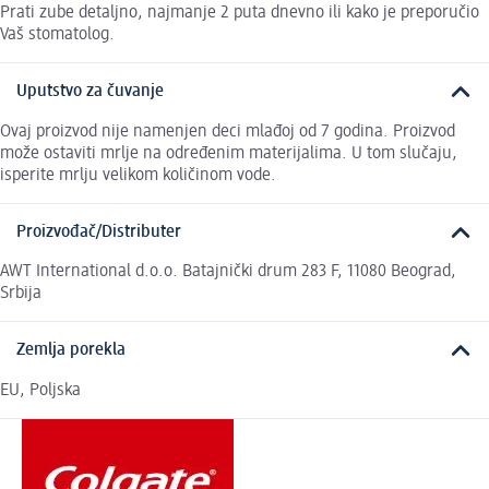
Prati zube detaljno, najmanje 2 puta dnevno ili kako je preporučio
Vaš stomatolog.
Uputstvo za čuvanje
Ovaj proizvod nije namenjen deci mlađoj od 7 godina. Proizvod
može ostaviti mrlje na određenim materijalima. U tom slučaju,
isperite mrlju velikom količinom vode.
Proizvođač/Distributer
AWT International d.o.o. Batajnički drum 283 F, 11080 Beograd,
Srbija
Zemlja porekla
EU, Poljska