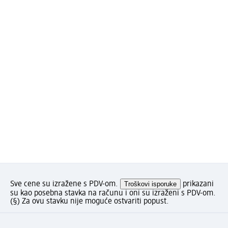
Sve cene su izražene s PDV-om.
Troškovi isporuke
prikazani
su kao posebna stavka na računu i oni su izraženi s PDV-om.
(§) Za ovu stavku nije moguće ostvariti popust.