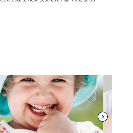
ćeva ulica 8, 11000 Beograd e-mail: info@dm.rs