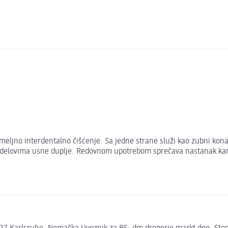
jno interdentalno čišćenje. Sa jedne strane služi kao zubni konac
 delovima usne duplje. Redovnom upotrebom sprečava nastanak kari