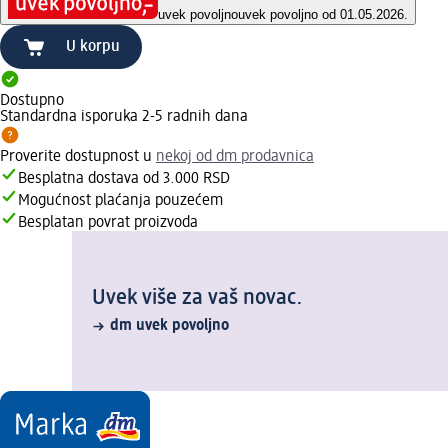
uvek povoljno
uvek povoljno od 01.05.2026.
U korpu
Dostupno
Standardna isporuka 2-5 radnih dana
Proverite dostupnost u
nekoj od dm prodavnica
Besplatna dostava od 3.000 RSD
Mogućnost plaćanja pouzećem
Besplatan povrat proizvoda
Uvek više za vaš novac.
dm uvek povoljno