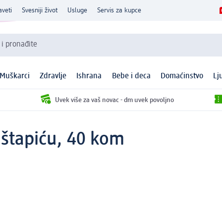
aveti
Svesniji život
Usluge
Servis za kupce
 i pronađite
Muškarci
Zdravlje
Ishrana
Bebe i deca
Domaćinstvo
Lj
Uvek više za vaš novac - dm uvek povoljno
 štapiću, 40 kom