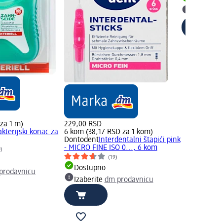
Dostupn
Izaberit
za 1 m)
229,00 RSD
akterijski konac za
6 kom (38,17 RSD za 1 kom)
Dontodent
Interdentalni štapići pink
- MICRO FINE ISO 0..., 6 kom
0)
(19)
Dostupno
prodavnicu
Izaberite
dm prodavnicu