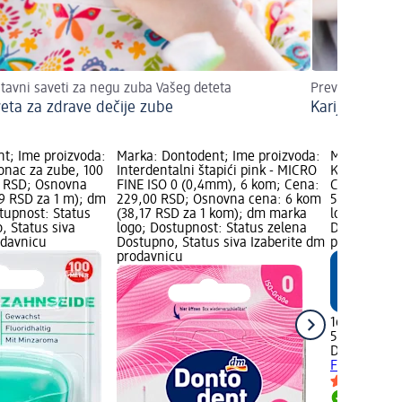
tavni saveti za negu zuba Vašeg deteta
Prevencija, pr
veta za zdrave dečije zube
Karijes kod d
t; Ime proizvoda:
Marka: Dontodent; Ime proizvoda:
Marka: Dont
konac za zube, 100
Interdentalni štapići pink - MICRO
Konac za zu
0 RSD; Osnovna
FINE ISO 0 (0,4mm), 6 kom; Cena:
Cena: 169,0
29 RSD za 1 m); dm
229,00 RSD; Osnovna cena: 6 kom
50 m (3,38 
tupnost: Status
(38,17 RSD za 1 kom); dm marka
logo; Dostu
, Status siva
logo; Dostupnost: Status zelena
Dostupno, S
odavnicu
Dostupno, Status siva Izaberite dm
prodavnicu
prodavnicu
169,00 RSD
50 m (3,38 
Dontodent
K
Floss, 50 m