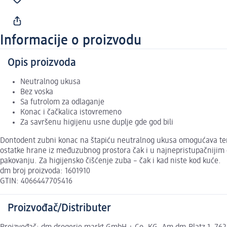
Informacije o proizvodu
Opis proizvoda
Neutralnog ukusa
Bez voska
Sa futrolom za odlaganje
Konac i čačkalica istovremeno
Za savršenu higijenu usne duplje gde god bili
Dontodent zubni konac na štapiću neutralnog ukusa omogućava temel
ostatke hrane iz međuzubnog prostora čak i u najnepristupačnijim
pakovanju. Za higijensko čišćenje zuba – čak i kad niste kod kuće.
dm broj proizvoda: 1601910
GTIN: 4066447705416
Proizvođač/Distributer