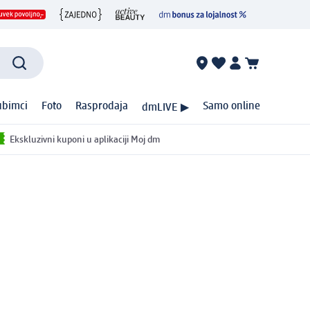
ubimci
Foto
Rasprodaja
Samo online
dmLIVE ▶
Ekskluzivni kuponi u aplikaciji Moj dm