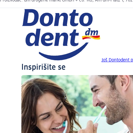
Proizvođač: dm drogerie markt GmbH + Co. KG, Am dm-Platz 1, 7622
Još Dontodent p
Inspirišite se