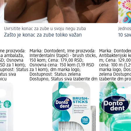
Jednos
Uvrsitite konac za zube u svoju negu zuba
10 sa
Zašto je konac za zube toliko važan
me proizvoda:
Marka: Dontodent; Ime proizvoda:
Marka: Dontoden
na ambalaža,
Interdentalni štapići - brush sticks,
Antibakterijski 
RSD; Osnovna
150 kom; Cena: 179,00 RSD;
m; Cena: 129,0
SD za 1 kom);
Osnovna cena: 150 kom (1,19 RSD
cena: 100 m (1,
upnost: Status
za 1 kom); dm marka logo;
marka logo; Dos
atus siva
Dostupnost: Status zelena
zelena Dostupno
nicu
Dostupno, Status siva Izaberite dm
Izaberite dm pr