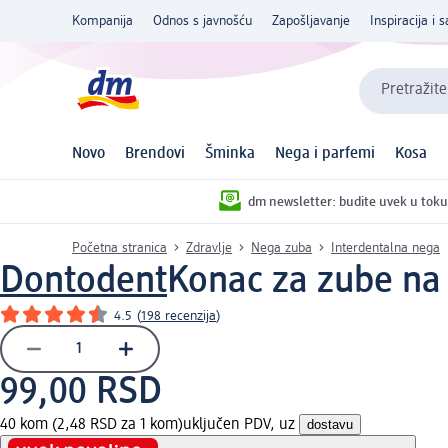
Kompanija
Odnos s javnošću
Zapošljavanje
Inspiracija i s
Pretražite
Novo
Brendovi
Šminka
Nega i parfemi
Kosa
dm newsletter: budite uvek u toku
Početna stranica
Zdravlje
Nega zuba
Interdentalna nega
Dontodent
Konac za zube na
4.5
(
198 recenzija
)
99,00 RSD
40 kom (2,48 RSD za 1 kom)
uključen PDV, uz
dostavu