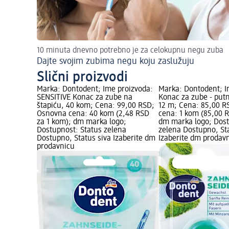
10 minuta dnevno potrebno je za celokupnu negu zuba
Dajte svojim zubima negu koju zaslužuju
Slični proizvodi
Marka: Dontodent; Ime proizvoda:
Marka: Dontodent; I
SENSITIVE Konac za zube na
Konac za zube - put
štapiću, 40 kom; Cena: 99,00 RSD;
12 m; Cena: 85,00 
Osnovna cena: 40 kom (2,48 RSD
cena: 1 kom (85,00 R
za 1 kom); dm marka logo;
dm marka logo; Dost
Dostupnost: Status zelena
zelena Dostupno, St
Dostupno, Status siva Izaberite dm
Izaberite dm prodav
prodavnicu