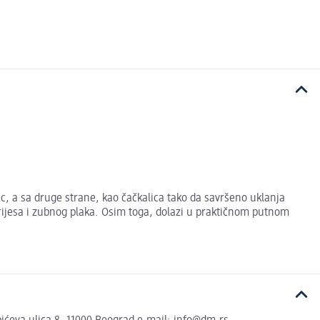
, a sa druge strane, kao čačkalica tako da savršeno uklanja
jesa i zubnog plaka. Osim toga, dolazi u praktičnom putnom