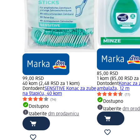
85,00 RSD
99,00 RSD
1 kom (85,00 RSD za
40 kom (2,48 RSD za 1 kom)
Dontodent
Konac za 
Dontodent
SENSITIVE Konac za zube
ambalaža, 12 m
na štapiću, 40 kom
(11)
(14)
Dostupno
Dostupno
Izaberite
dm prod
Izaberite
dm prodavnicu