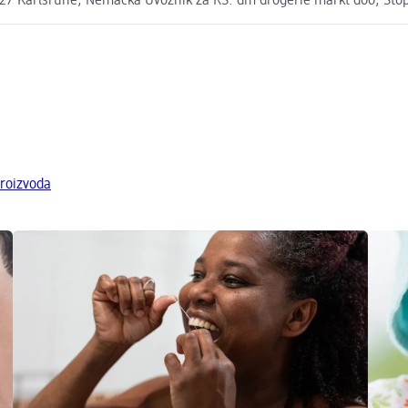
7 Karlsruhe, Nemačka Uvoznik za RS: dm drogerie markt doo, Stopi
roizvoda