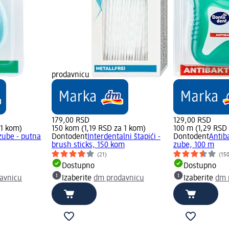
prodavnicu
179,00 RSD
129,00 RSD
 1 kom)
150 kom (1,19 RSD za 1 kom)
100 m (1,29 RSD 
zube - putna
Dontodent
Interdentalni štapići -
Dontodent
Antib
brush sticks, 150 kom
zube, 100 m
(21)
(15
Dostupno
Dostupno
avnicu
Izaberite
dm prodavnicu
Izaberite
dm 