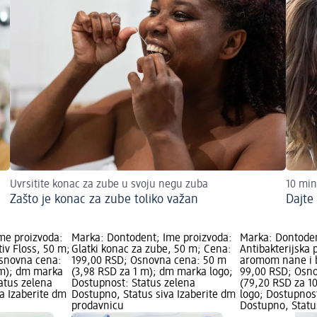
10 min
Uvrsitite konac za zube u svoju negu zuba
Dajte
Zašto je konac za zube toliko važan
me proizvoda:
Marka: Dontodent; Ime proizvoda:
Marka: Dontoden
iv Floss, 50 m;
Glatki konac za zube, 50 m; Cena:
Antibakterijska 
Osnovna cena:
199,00 RSD; Osnovna cena: 50 m
aromom nane i b
 m); dm marka
(3,98 RSD za 1 m); dm marka logo;
99,00 RSD; Osno
atus zelena
Dostupnost: Status zelena
(79,20 RSD za 1
a Izaberite dm
Dostupno, Status siva Izaberite dm
logo; Dostupnos
prodavnicu
Dostupno, Statu