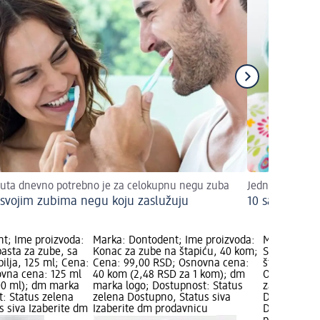
uta dnevno potrebno je za celokupnu negu zuba
Jednostavni sa
 svojim zubima negu koju zaslužuju
10 saveta za 
t; Ime proizvoda:
Marka: Dontodent; Ime proizvoda:
Marka: Dont
pasta za zube, sa
Konac za zube na štapiću, 40 kom;
SENSITIVE K
ilja, 125 ml; Cena:
Cena: 99,00 RSD; Osnovna cena:
štapiću, 40
vna cena: 125 ml
40 kom (2,48 RSD za 1 kom); dm
Osnovna ce
00 ml); dm marka
marka logo; Dostupnost: Status
za 1 kom); 
t: Status zelena
zelena Dostupno, Status siva
Dostupnost:
s siva Izaberite dm
Izaberite dm prodavnicu
Dostupno, S