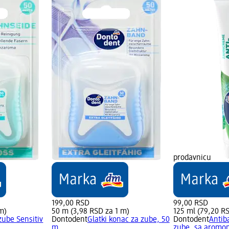
prodavnicu
199,00 RSD
99,00 RSD
m)
50 m (3,98 RSD za 1 m)
125 ml (79,20 R
zube Sensitiv
Dontodent
Glatki konac za zube, 50
Dontodent
Antib
m
zube, sa aromom