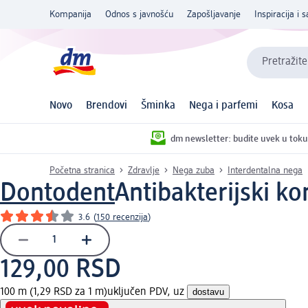
Kompanija
Odnos s javnošću
Zapošljavanje
Inspiracija i s
Pretražite
Novo
Brendovi
Šminka
Nega i parfemi
Kosa
dm newsletter: budite uvek u toku
Početna stranica
Zdravlje
Nega zuba
Interdentalna nega
Dontodent
Antibakterijski k
3.6
(
150 recenzija
)
129,00 RSD
100 m (1,29 RSD za 1 m)
uključen PDV, uz
dostavu