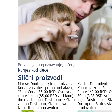
Prevencija, prepoznavanje, lečenje
Karijes kod dece
Slični proizvodi
Marka: Dontodent; Ime proizvoda:
Marka: Dontodent; I
Konac za zube - putna ambalaža,
Konac za zube Sensit
12 m; Cena: 85,00 RSD; Osnovna
Cena: 169,00 RSD; 
cena: 1 kom (85,00 RSD za 1 kom);
50 m (3,38 RSD za 1
dm marka logo; Dostupnost: Status
logo; Dostupnost: St
zelena Dostupno, Status siva
Dostupno, Status siv
Izaberite dm prodavnicu
prodavnicu