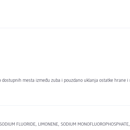
ostupnih mesta između zuba i pouzdano uklanja ostatke hrane i nasl
, SODIUM FLUORIDE, LIMONENE, SODIUM MONOFLUOROPHOSPHATE,