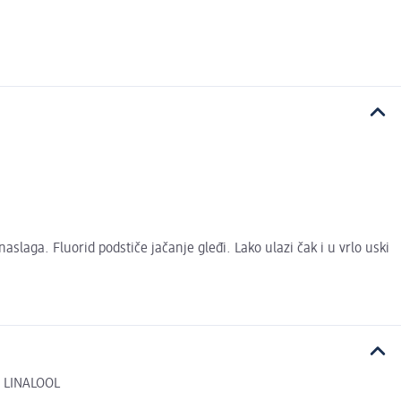
aga. Fluorid podstiče jačanje gleđi. Lako ulazi čak i u vrlo uski
 LINALOOL