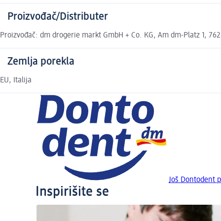
Proizvođač/Distributer
Proizvođač: dm drogerie markt GmbH + Co. KG, Am dm-Platz 1, 7622
Zemlja porekla
EU, Italija
Još Dontodent p
Inspirišite se