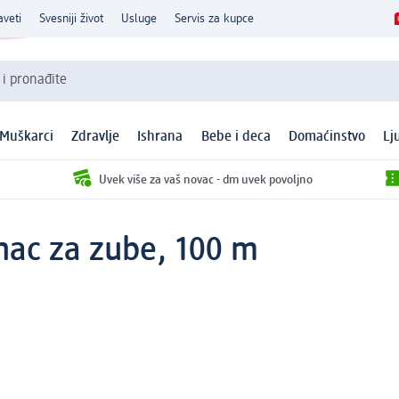
aveti
Svesniji život
Usluge
Servis za kupce
 i pronađite
Muškarci
Zdravlje
Ishrana
Bebe i deca
Domaćinstvo
Lj
Uvek više za vaš novac - dm uvek povoljno
onac za zube, 100 m