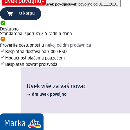
uvek povoljno
uvek povoljno od 01.11.2020.
U korpu
Dostupno
Standardna isporuka 2-5 radnih dana
Proverite dostupnost u
nekoj od dm prodavnica
Besplatna dostava od 3.000 RSD
Mogućnost plaćanja pouzećem
Besplatan povrat proizvoda
Uvek više za vaš novac.
dm uvek povoljno