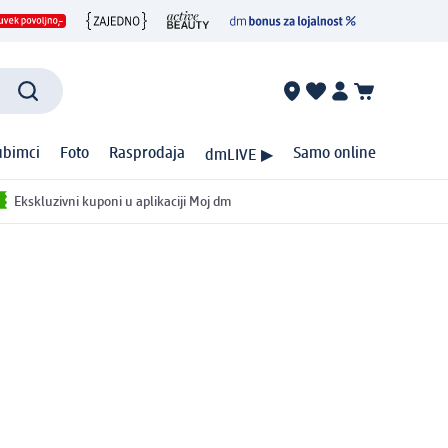
ubimci
Foto
Rasprodaja
Samo online
dmLIVE ▶
Ekskluzivni kuponi u aplikaciji Moj dm