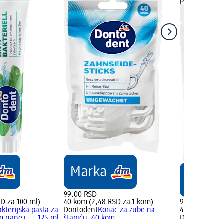
prodavnicu
99,00 RSD
SD za 100 ml)
40 kom (2,48 RSD za 1 kom)
99,00 RSD
akterijska pasta za
Dontodent
Konac za zube na
40 kom (2,4
 nane i..., 125 ml
štapiću, 40 kom
Dontodent
S