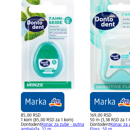
85,00 RSD
169,00 RSD
1 kom (85,00 RSD za 1 kom)
50 m (3,38 RSD za 1 
Dontodent
Konac za zube - putna
Dontodent
Konac za 
ambalaža, 12 m
Floss, 50 m