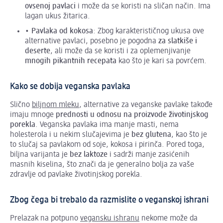
ovsenoj pavlaci
i može da se koristi na sličan način. Ima
lagan ukus žitarica.
•
Pavlaka od kokosa
: Zbog karakterističnog ukusa ove
alternative pavlaci, posebno je pogodna
za slatkiše i
deserte
, ali može da se koristi i za oplemenjivanje
mnogih pikantnih recepata
kao što je kari sa povrćem.
Kako se dobija veganska pavlaka
Slično
biljnom mleku
, alternative za veganske pavlake takođe
imaju mnoge
prednosti u odnosu na proizvode životinjskog
porekla
. Veganska pavlaka ima manje masti, nema
holesterola i u nekim slučajevima je
bez glutena
, kao što je
to slučaj sa pavlakom od soje, kokosa i pirinča. Pored toga,
biljna varijanta je
bez laktoze
i sadrži manje zasićenih
masnih kiselina, što znači da je generalno bolja za vaše
zdravlje od pavlake životinjskog porekla.
Zbog čega bi trebalo da razmislite o veganskoj ishrani
Prelazak na potpuno
vegansku ishranu
nekome može da