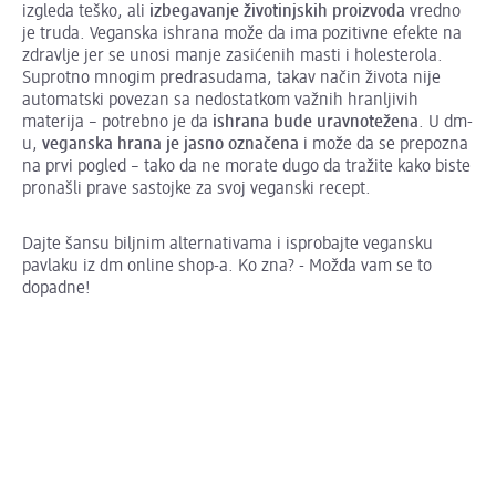
izgleda teško, ali
izbegavanje životinjskih proizvoda
vredno
je truda. Veganska ishrana može da ima pozitivne efekte na
zdravlje jer se unosi manje zasićenih masti i holesterola.
Suprotno mnogim predrasudama, takav način života nije
automatski povezan sa nedostatkom važnih hranljivih
materija – potrebno je da
ishrana bude uravnotežena
. U dm-
u,
veganska hrana je jasno označena
i može da se prepozna
na prvi pogled – tako da ne morate dugo da tražite kako biste
pronašli prave sastojke za svoj veganski recept.
Dajte šansu biljnim alternativama i isprobajte vegansku
pavlaku iz dm online shop-a. Ko zna? - Možda vam se to
dopadne!