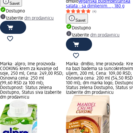
dmBio
Veganska budimpeštanska
Savet
salata - sa dimljenim..., 180 g
Dostupno
(4)
Izaberite
dm prodavnicu
Savet
Dostupno
Izaberite
dm prodavnicu
Marka: alpro; Ime proizvoda:
Marka: dmBio; Ime proizvoda: Kr
COOKING krem za kuvanje od
na bazi badema sa suncokretovim
soje, 250 ml; Cena: 249,00 RSD;
uljem, 200 ml; Cena: 109,00 RSD;
Osnovna cena: 250 ml
Osnovna cena: 200 ml (54,50 RSD
(99,60 RSD za 100 ml);
100 ml); dm marka logo; Dostupno
Dostupnost: Status zelena
Status zelena Dostupno, Status si
Dostupno, Status siva Izaberite
Izaberite dm prodavnicu
dm prodavnicu