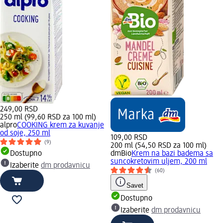
249,00 RSD
250 ml (99,60 RSD za 100 ml)
alpro
COOKING krem za kuvanje
od soje, 250 ml
109,00 RSD
(9)
200 ml (54,50 RSD za 100 ml)
Dostupno
dmBio
Krem na bazi badema sa
suncokretovim uljem, 200 ml
Izaberite
dm prodavnicu
(60)
Savet
Dostupno
Izaberite
dm prodavnicu