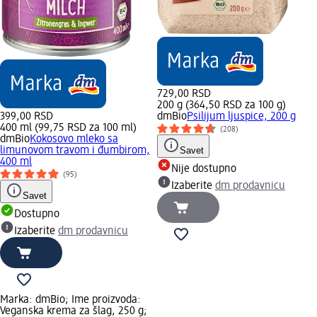
729,00 RSD
200 g (364,50 RSD za 100 g)
399,00 RSD
dmBio
Psilijum ljuspice, 200 g
400 ml (99,75 RSD za 100 ml)
(208)
dmBio
Kokosovo mleko sa
limunovom travom i đumbirom,
Savet
400 ml
Nije dostupno
(95)
Izaberite
dm prodavnicu
Savet
Dostupno
Izaberite
dm prodavnicu
Marka: dmBio; Ime proizvoda:
Veganska krema za šlag, 250 g;