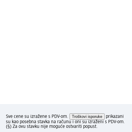
Sve cene su izražene s PDV-om.
Troškovi isporuke
prikazani
su kao posebna stavka na računu i oni su izraženi s PDV-om.
(§) Za ovu stavku nije moguće ostvariti popust.