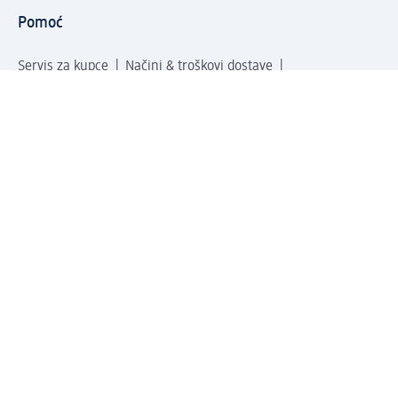
Pomoć
Servis za kupce
Načini & troškovi dostave
Povrat & zamene
Ispravno popunjavanje adrese za dostavu porudžbine
Poručivanje dm poklon-kartica za pravna lica
Kako da prepoznate lažne nagradne igre
Kompanija
O nama
Društvena odgovornost
Posao
Odnos s javnošću
dm asortiman
Usluge u dm prodavnicama
dm svet