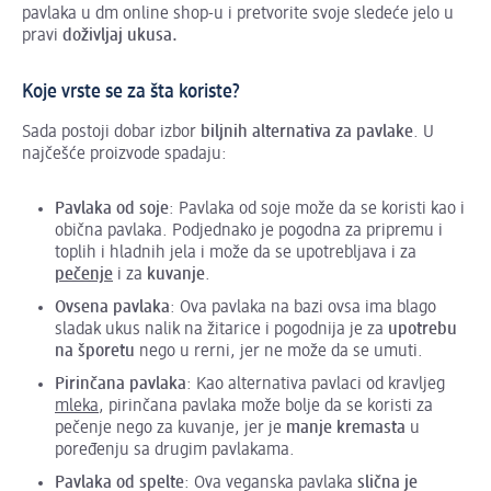
pavlaka u dm online shop-u i pretvorite svoje sledeće jelo u
pravi
doživljaj ukusa.
Koje vrste se za šta koriste?
Sada postoji dobar izbor
biljnih alternativa za pavlake
. U
najčešće proizvode spadaju:
Pavlaka od soje
: Pavlaka od soje može da se koristi kao i
obična pavlaka. Podjednako je pogodna za pripremu i
toplih i hladnih jela i može da se upotrebljava i za
pečenje
i za
kuvanje
.
Ovsena pavlaka
: Ova pavlaka na bazi ovsa ima blago
sladak ukus nalik na žitarice i pogodnija je za
upotrebu
na šporetu
nego u rerni, jer ne može da se umuti.
P
irinčana pavlaka
: Kao alternativa pavlaci od kravljeg
mleka
, pirinčana pavlaka može bolje da se koristi za
pečenje nego za kuvanje, jer je
manje kremasta
u
poređenju sa drugim pavlakama.
Pavlaka od spelte
: Ova veganska pavlaka
slična je