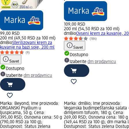
109,00 RSD
200 ml (54,50 RSD za 100 ml)
99,00 RSD
dmBio
Ovseni krem za kuvanje, 20
200 ml (49,50 RSD za 100 ml)
(184)
dmBio
Sterilizovani krem za
kuvanje na bazi soje, 200 ml
Savet
(9)
Dostupno
Savet
Izaberite
dm prodavnicu
Dostupno
Izaberite
dm prodavnicu
Marka: Beyond; Ime proizvoda:
Marka: dmBio; Ime proizvoda:
ORGANSKI Psyllium u
Veganska budimpeštanska salata -
ljuspicama, 50 g; Cena:
dimljenim tofuom, 180 g; Cena:
395,00 RSD; Osnovna cena: 50 g
269,00 RSD; Osnovna cena: 180 g
(790,00 RSD za 100 g);
(149,44 RSD za 100 g); dm marka 
Dostupnost: Status zelena
Dostupnost: Status zelena Dostu