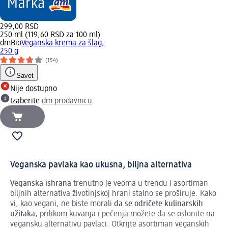
299,00 RSD
250 ml (119,60 RSD za 100 ml)
dmBio
Veganska krema za šlag,
250 g
(154)
Savet
Nije dostupno
Izaberite
dm prodavnicu
Veganska pavlaka kao ukusna, biljna alternativa
Veganska ishrana
trenutno je veoma u trendu i asortiman
biljnih alternativa životinjskoj hrani stalno se proširuje. Kako
vi, kao vegani, ne biste morali
da se
odričete kulinarskih
užitaka
, prilikom kuvanja i pečenja možete da se oslonite na
vegansku alternativu pavlaci. Otkrijte asortiman veganskih