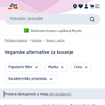
Pretražite i pronađite
Ekskluzivni kuponi u aplikaciji Moj dm
Početna stranica
Ishrana
Sosovi i začini
Veganske alternative za kuvanje
Popularni filter
Marka
Cena
Karakteristike proizvoda
Provera dostupnosti u mojoj
dm prodavnici