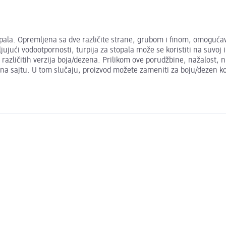
opala. Opremljena sa dve različite strane, grubom i finom, omogućav
jujući vodootpornosti, turpija za stopala može se koristiti na suvoj 
različitih verzija boja/dezena. Prilikom ove porudžbine, nažalost, 
 na sajtu. U tom slučaju, proizvod možete zameniti za boju/dezen koj