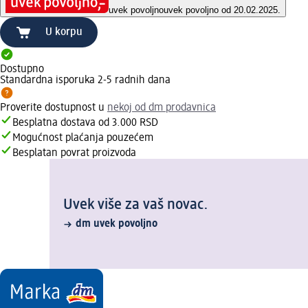
uvek povoljno
uvek povoljno od 20.02.2025.
U korpu
Dostupno
Standardna isporuka 2-5 radnih dana
Proverite dostupnost u
nekoj od dm prodavnica
Besplatna dostava od 3.000 RSD
Mogućnost plaćanja pouzećem
Besplatan povrat proizvoda
Uvek više za vaš novac.
dm uvek povoljno