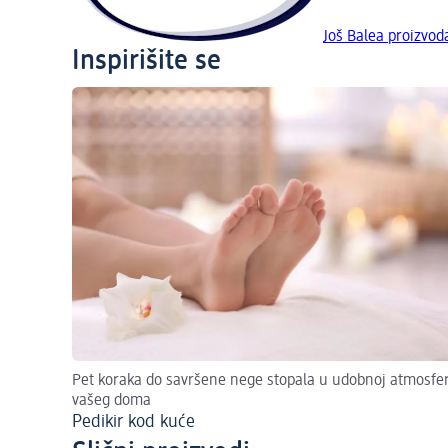
Još Balea proizvod
Inspirišite se
Pet koraka do savršene nege stopala u udobnoj atmosfer
vašeg doma
Pedikir kod kuće