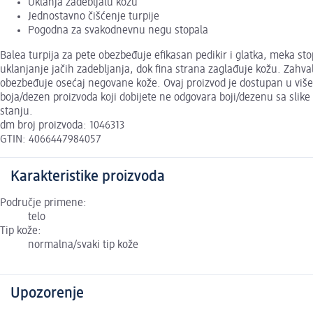
Uklanja zadebljalu kožu
Jednostavno čišćenje turpije
Pogodna za svakodnevnu negu stopala
Balea turpija za pete obezbeđuje efikasan pedikir i glatka, meka st
uklanjanje jačih zadebljanja, dok fina strana zaglađuje kožu. Zahval
obezbeđuje osećaj negovane kože. Ovaj proizvod je dostupan u više 
boja/dezen proizvoda koji dobijete ne odgovara boji/dezenu sa slike
stanju.
dm broj proizvoda: 1046313
GTIN: 4066447984057
Karakteristike proizvoda
Područje primene:
telo
Tip kože:
normalna/svaki tip kože
Upozorenje