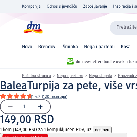
Kompanija
Odnos s javnošću
Zapošljavanje
Inspiracija i s
Pretražite
Novo
Brendovi
Šminka
Nega i parfemi
Kosa
dm newsletter: budite uvek u toku
Početna stranica
Nega i parfemi
Nega stopala
Proizvodi 
Balea
Turpija za pete, više v
4.7
(
120 recenzija
)
149,00 RSD
1 kom (149,00 RSD za 1 kom)
uključen PDV, uz
dostavu