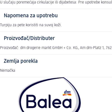
U slučaju poremećaja cirkulacije ili dijabetesa: Pre upotrebe konsul
Napomena za upotrebu
Turpiju za pete koristiti na suvoj koži.
Proizvođač/Distributer
Proizvođač: dm drogerie markt GmbH + Co. KG, Am dm-Platz 1, 7622
Zemlja porekla
Nemačka