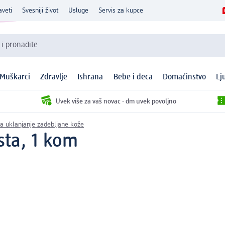
aveti
Svesniji život
Usluge
Servis za kupce
 i pronađite
Muškarci
Zdravlje
Ishrana
Bebe i deca
Domaćinstvo
Lj
Uvek više za vaš novac - dm uvek povoljno
za uklanjanje zadebljane kože
rsta, 1 kom