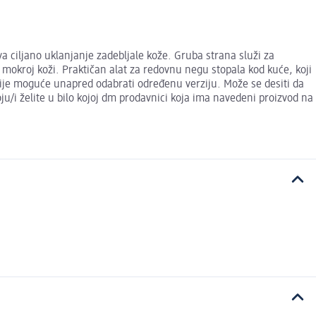
a ciljano uklanjanje zadebljale kože. Gruba strana služi za
i mokroj koži. Praktičan alat za redovnu negu stopala kod kuće, koji
nije moguće unapred odabrati određenu verziju. Može se desiti da
u/i želite u bilo kojoj dm prodavnici koja ima navedeni proizvod na