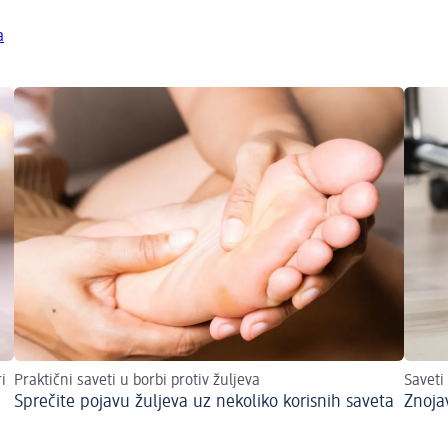
a
i
Praktični saveti u borbi protiv žuljeva
Saveti
Sprečite pojavu žuljeva uz nekoliko korisnih saveta
Znoja