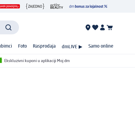
ubimci
Foto
Rasprodaja
Samo online
dmLIVE ▶
Ekskluzivni kuponi u aplikaciji Moj dm