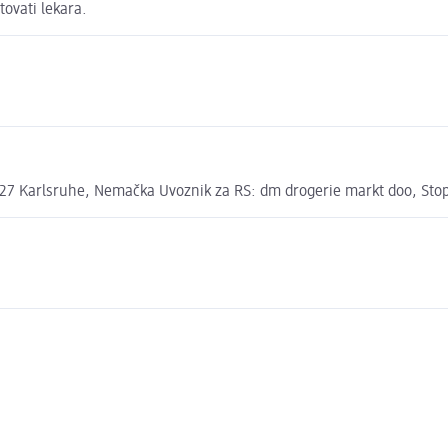
tovati lekara.
7 Karlsruhe, Nemačka Uvoznik za RS: dm drogerie markt doo, Stopi