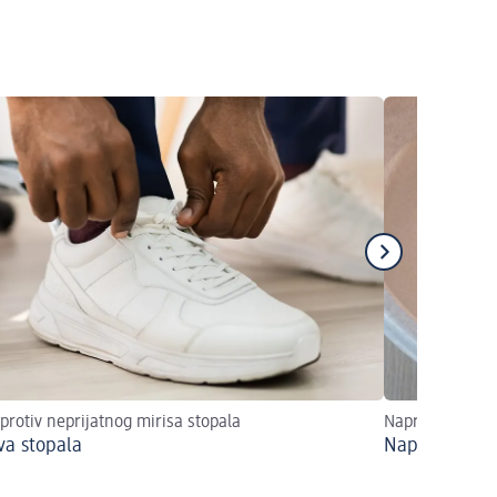
 protiv neprijatnog mirisa stopala
Napravitu kupk
va stopala
Napravite sa