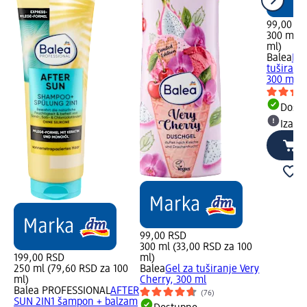
99,00 R
300 ml (
ml)
Balea
Kre
tuširanje
300 ml
Dost
Izabe
99,00 RSD
300 ml (33,00 RSD za 100
199,00 RSD
ml)
250 ml (79,60 RSD za 100
Balea
Gel za tuširanje Very
ml)
Cherry, 300 ml
Balea PROFESSIONAL
AFTER
(76)
SUN 2IN1 šampon + balzam