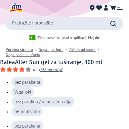
Pretražite i pronađite
Ekskluzivni kuponi u aplikaciji Moj dm
Početna stranica
Nega i parfemi
Zaštita od sunca
Nega posle sunčanja
Balea
After Sun gel za tuširanje, 300 ml
4.1
(
268 recenzija
)
bez parabena
Veganski
bez parafina / mineralnih ulja
pH neutralno
bez parabena