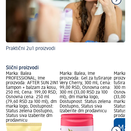
Praktični 2u1 proizvodi
Daj
Pr
Slični proizvodi
Marka: Balea
Marka: Balea; Ime
Marka: B
PROFESSIONAL; Ime
proizvoda: Gel za tuširanje
proizvod
proizvoda: AFTER SUN 2IN1
Very Cherry, 300 ml; Cena:
tuširanje
šampon + balzam za kosu,
99,00 RSD; Osnovna cena:
300 ml; 
250 ml; Cena: 199,00 RSD;
300 ml (33,00 RSD za 100
Osnovna 
Osnovna cena: 250 ml
ml); dm marka logo;
(33,00 R
(79,60 RSD za 100 ml); dm
Dostupnost: Status zelena
marka lo
marka logo; Dostupnost:
Dostupno, Status siva
Status z
Status zelena Dostupno,
Izaberite dm prodavnicu
Status s
Status siva Izaberite dm
prodavn
prodavnicu