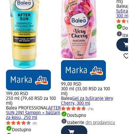
ml)
Balea
Kre
tuširanje
300 ml
Dost
Izabe
99,00 RSD
300 ml (33,00 RSD za 100
199,00 RSD
ml)
250 ml (79,60 RSD za 100
Balea
Gel za tuširanje Very
ml)
Cherry, 300 ml
Balea PROFESSIONAL
AFTER
(76)
SUN 2IN1 šampon + balzam
Dostupno
za kosu, 250 ml
Izaberite
dm prodavnicu
(9)
Dostupno