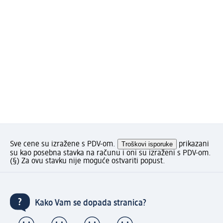
Sve cene su izražene s PDV-om.
Troškovi isporuke
prikazani
su kao posebna stavka na računu i oni su izraženi s PDV-om.
(§) Za ovu stavku nije moguće ostvariti popust.
Kako Vam se dopada stranica?