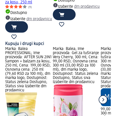
Dostupno
za kosu, 250 ml
Izaberite
dm prodavnicu
(9)
Dostupno
Izaberite
dm prodavnicu
Kupuju i drugi kupci
Marka: Balea
Marka: Balea; Ime
Marka: B
PROFESSIONAL; Ime
proizvoda: Gel za tuširanje
proizvod
proizvoda: AFTER SUN 2IN1
Very Cherry, 300 ml; Cena:
tuširanje
šampon + balzam za kosu,
99,00 RSD; Osnovna cena:
300 ml; 
250 ml; Cena: 199,00 RSD;
300 ml (33,00 RSD za 100
Osnovna 
Osnovna cena: 250 ml
ml); dm marka logo;
(33,00 R
(79,60 RSD za 100 ml); dm
Dostupnost: Status zelena
marka lo
marka logo; Dostupnost:
Dostupno, Status siva
Status z
Status zelena Dostupno,
Izaberite dm prodavnicu
Status s
Status siva Izaberite dm
prodavn
prodavnicu
99,00 R
300 ml (