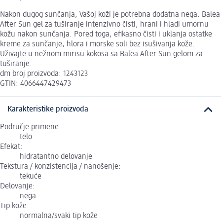
Nakon dugog sunčanja, Vašoj koži je potrebna dodatna nega. Balea
After Sun gel za tuširanje intenzivno čisti, hrani i hladi umornu
kožu nakon sunčanja. Pored toga, efikasno čisti i uklanja ostatke
kreme za sunčanje, hlora i morske soli bez isušivanja kože.
Uživajte u nežnom mirisu kokosa sa Balea After Sun gelom za
tuširanje.
dm broj proizvoda: 1243123
GTIN: 4066447429473
Karakteristike proizvoda
Područje primene:
telo
Efekat:
hidratantno delovanje
Tekstura / konzistencija / nanošenje:
tekuće
Delovanje:
nega
Tip kože:
normalna/svaki tip kože