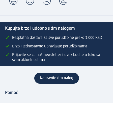
Kupujte brzo i udobno s dm nalogom
Besplatna dostava za sve porudžbine preko 3.000 RSD
Brzo i jednostavno upravljajte porudžbinama
Prijavite se za naš newsletter i uvek budite u toku sa
svim aktuelnostima
Napravite dm nalog
Pomoć
Servis za kupce
Načini & troškovi dostave
Povrat & zamene