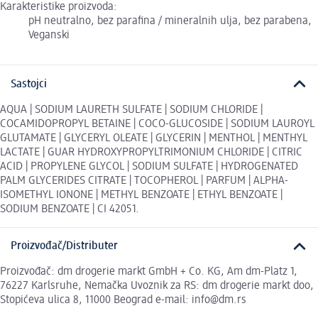
Karakteristike proizvoda:
pH neutralno, bez parafina / mineralnih ulja, bez parabena,
Veganski
Sastojci
AQUA | SODIUM LAURETH SULFATE | SODIUM CHLORIDE |
COCAMIDOPROPYL BETAINE | COCO-GLUCOSIDE | SODIUM LAUROYL
GLUTAMATE | GLYCERYL OLEATE | GLYCERIN | MENTHOL | MENTHYL
LACTATE | GUAR HYDROXYPROPYLTRIMONIUM CHLORIDE | CITRIC
ACID | PROPYLENE GLYCOL | SODIUM SULFATE | HYDROGENATED
PALM GLYCERIDES CITRATE | TOCOPHEROL | PARFUM | ALPHA-
ISOMETHYL IONONE | METHYL BENZOATE | ETHYL BENZOATE |
SODIUM BENZOATE | CI 42051.
Proizvođač/Distributer
Proizvođač: dm drogerie markt GmbH + Co. KG, Am dm-Platz 1,
76227 Karlsruhe, Nemačka Uvoznik za RS: dm drogerie markt doo,
Stopićeva ulica 8, 11000 Beograd e-mail: info@dm.rs