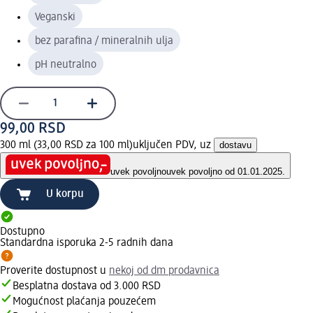
Veganski
bez parafina / mineralnih ulja
pH neutralno
99,00 RSD
300 ml (33,00 RSD za 100 ml)
uključen PDV, uz
dostavu
uvek povoljno
uvek povoljno od 01.01.2025.
U korpu
Dostupno
Standardna isporuka 2-5 radnih dana
Proverite dostupnost u
nekoj od dm prodavnica
Besplatna dostava od 3.000 RSD
Mogućnost plaćanja pouzećem