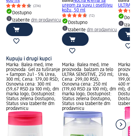
400 ml
Balea
Noćna krema sa
Balea m
ureom za suvu i osetljivu
ULTRA SE
(236)
kožu, 50 ml
Dostupno
(12)
Dost
Izaberite
dm prodavnicu
Dostupno
Izabe
Izaberite
dm prodavnicu
Kupuju i drugi kupci
Marka: Balea med; Ime
Marka: Balea med; Ime
Marka: B
proizvoda: Gel za tuširanje
proizvoda: balzam za telo
proizvoda
+ šampon 2u1 - 5% Urea,
ULTRA SENSITIVE, 250 ml;
Urea, 40
300 ml; Cena: 179,00 RSD;
Cena: 299,00 RSD;
199,00 R
Osnovna cena: 300 ml
Osnovna cena: 250 ml
400 ml (
(59,67 RSD za 100 ml); dm
(119,60 RSD za 100 ml); dm
ml); dm 
marka logo; Dostupnost:
marka logo; Dostupnost:
Dostupno
Status zelena Dostupno,
Status zelena Dostupno,
Dostupno
Status siva Izaberite dm
Status siva Izaberite dm
Izaberit
prodavnicu
prodavnicu