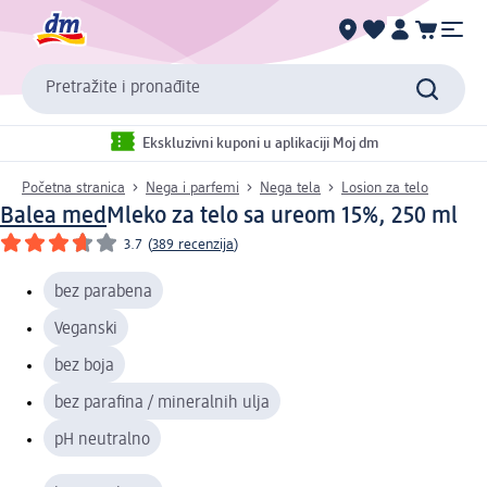
Pretražite i pronađite
Ekskluzivni kuponi u aplikaciji Moj dm
Početna stranica
Nega i parfemi
Nega tela
Losion za telo
Balea med
Mleko za telo sa ureom 15%, 250 ml
3.7
(
389 recenzija
)
bez parabena
Veganski
bez boja
bez parafina / mineralnih ulja
pH neutralno