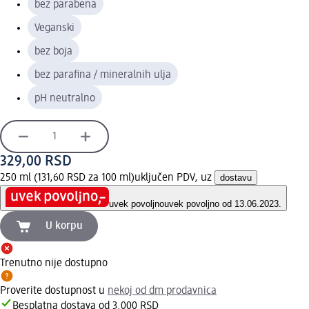
bez parabena
Veganski
bez boja
bez parafina / mineralnih ulja
pH neutralno
329,00 RSD
250 ml (131,60 RSD za 100 ml)
uključen PDV, uz
dostavu
uvek povoljno
uvek povoljno od 13.06.2023.
U korpu
Trenutno nije dostupno
Proverite dostupnost u
nekoj od dm prodavnica
Besplatna dostava od 3.000 RSD