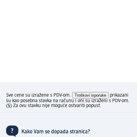
Sve cene su izražene s PDV-om.
Troškovi isporuke
prikazani
su kao posebna stavka na računu i oni su izraženi s PDV-om.
(§) Za ovu stavku nije moguće ostvariti popust.
Kako Vam se dopada stranica?