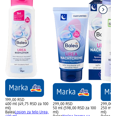
199,00 RSD
400 ml (49,75 RSD za 100
299,00 RSD
299,00 
ml)
50 ml (598,00 RSD za 100
250 ml (
Balea
Losion za telo Urea,
ml)
ml)