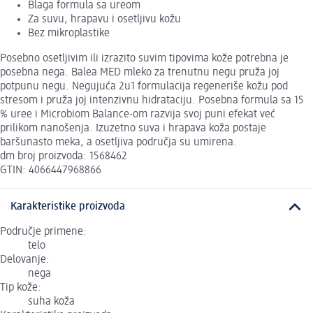
Blaga formula sa ureom
Za suvu, hrapavu i osetljivu kožu
Bez mikroplastike
Posebno osetljivim ili izrazito suvim tipovima kože potrebna je
posebna nega. Balea MED mleko za trenutnu negu pruža joj
potpunu negu. Negujuća 2u1 formulacija regeneriše kožu pod
stresom i pruža joj intenzivnu hidrataciju. Posebna formula sa 15
% uree i Microbiom Balance-om razvija svoj puni efekat već
prilikom nanošenja. Izuzetno suva i hrapava koža postaje
baršunasto meka, a osetljiva područja su umirena.
dm broj proizvoda: 1568462
GTIN: 4066447968866
Karakteristike proizvoda
Područje primene:
telo
Delovanje:
nega
Tip kože:
suha koža