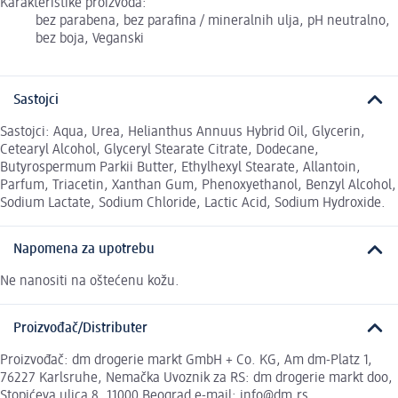
Karakteristike proizvoda:
bez parabena, bez parafina / mineralnih ulja, pH neutralno,
bez boja, Veganski
Sastojci
Sastojci: Aqua, Urea, Helianthus Annuus Hybrid Oil, Glycerin,
Cetearyl Alcohol, Glyceryl Stearate Citrate, Dodecane,
Butyrospermum Parkii Butter, Ethylhexyl Stearate, Allantoin,
Parfum, Triacetin, Xanthan Gum, Phenoxyethanol, Benzyl Alcohol,
Sodium Lactate, Sodium Chloride, Lactic Acid, Sodium Hydroxide.
Napomena za upotrebu
Ne nanositi na oštećenu kožu.
Proizvođač/Distributer
Proizvođač: dm drogerie markt GmbH + Co. KG, Am dm-Platz 1,
76227 Karlsruhe, Nemačka Uvoznik za RS: dm drogerie markt doo,
Stopićeva ulica 8, 11000 Beograd e-mail: info@dm.rs