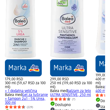
199,00 R
179,00 RSD
299,00 RSD
400 ml (
300 ml (59,67 RSD za 100
250 ml (119,60 RSD za 100
ml)
ml)
ml)
Balea
Los
+ 1 dodatna veličina
Balea med
balzam za telo
400 ml
Balea med
Gel za tuširanje
ULTRA SENSITIVE, 250 ml
+ šampon 2u1 - 5% Urea,
(7)
Dost
300 ml
Dostupno
Izabe
(229)