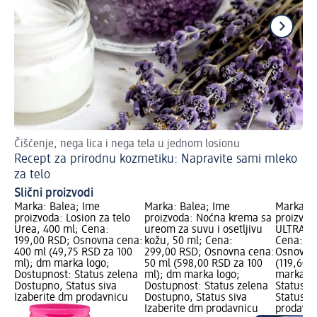
Čišćenje, nega lica i nega tela u jednom losionu
Ml
Recept za prirodnu kozmetiku: Napravite sami mleko
za telo
Slični proizvodi
Marka: Balea; Ime
Marka: Balea; Ime
Marka: B
proizvoda: Losion za telo
proizvoda: Noćna krema sa
proizvod
Urea, 400 ml; Cena:
ureom za suvu i osetljivu
ULTRA SE
199,00 RSD; Osnovna cena:
kožu, 50 ml; Cena:
Cena: 29
400 ml (49,75 RSD za 100
299,00 RSD; Osnovna cena:
Osnovna 
ml); dm marka logo;
50 ml (598,00 RSD za 100
(119,60 
Dostupnost: Status zelena
ml); dm marka logo;
marka lo
Dostupno, Status siva
Dostupnost: Status zelena
Status z
Izaberite dm prodavnicu
Dostupno, Status siva
Status s
Izaberite dm prodavnicu
prodavni