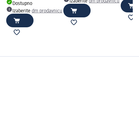
Izaberite
dm prodavnicu
Dostupno
Izaberite
dm prodavnicu