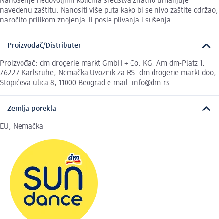
Nanošenje nedovoljnih količina sredstva znatno umanjuje
navedenu zaštitu. Nanositi više puta kako bi se nivo zaštite održao,
naročito prilikom znojenja ili posle plivanja i sušenja.
Proizvođač/Distributer
Proizvođač: dm drogerie markt GmbH + Co. KG, Am dm-Platz 1,
76227 Karlsruhe, Nemačka Uvoznik za RS: dm drogerie markt doo,
Stopićeva ulica 8, 11000 Beograd e-mail: info@dm.rs
Zemlja porekla
EU, Nemačka