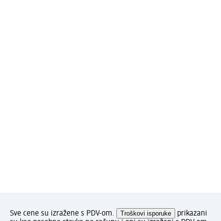
Sve cene su izražene s PDV-om.
Troškovi isporuke
prikazani