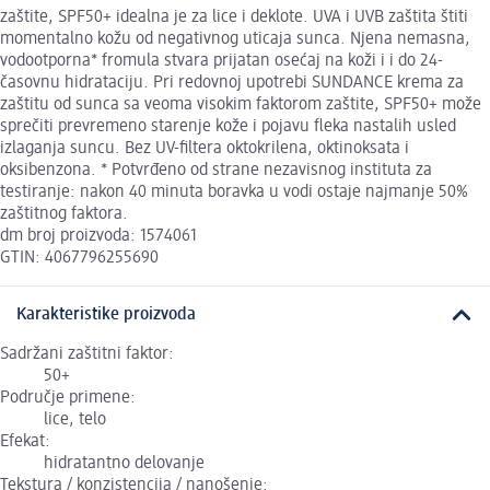
zaštite, SPF50+ idealna je za lice i deklote. UVA i UVB zaštita štiti
momentalno kožu od negativnog uticaja sunca. Njena nemasna,
vodootporna* fromula stvara prijatan osećaj na koži i i do 24-
časovnu hidrataciju. Pri redovnoj upotrebi SUNDANCE krema za
zaštitu od sunca sa veoma visokim faktorom zaštite, SPF50+ može
sprečiti prevremeno starenje kože i pojavu fleka nastalih usled
izlaganja suncu. Bez UV-filtera oktokrilena, oktinoksata i
oksibenzona. * Potvrđeno od strane nezavisnog instituta za
testiranje: nakon 40 minuta boravka u vodi ostaje najmanje 50%
zaštitnog faktora.
dm broj proizvoda: 1574061
GTIN: 4067796255690
Karakteristike proizvoda
Sadržani zaštitni faktor:
50+
Područje primene:
lice, telo
Efekat:
hidratantno delovanje
Tekstura / konzistencija / nanošenje: