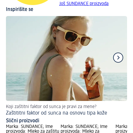
Još SUNDANCE proizvoda
Inspirišite se
Koji zaštitni faktor od sunca je pravi za mene?
Dob
Zaštititni faktor od sunca na osnovu tipa kože
Kr
Slični proizvodi
Marka: SUNDANCE; Ime
Marka: SUNDANCE; Ime
Marka: 
proizvoda: Mleko za zaštitu
proizvoda: Mleko za
proizvod