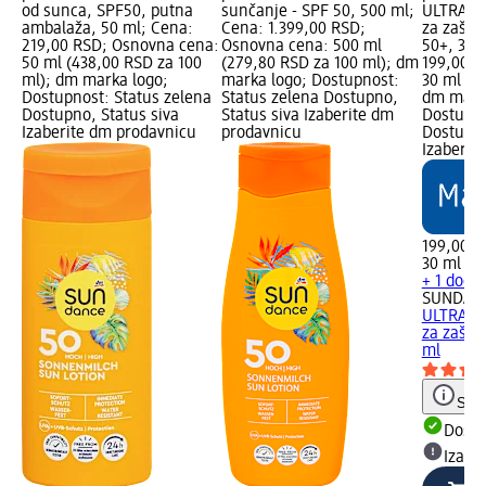
od sunca, SPF50, putna
sunčanje - SPF 50, 500 ml;
ULTRASE
ambalaža, 50 ml; Cena:
Cena: 1.399,00 RSD;
za zašti
219,00 RSD; Osnovna cena:
Osnovna cena: 500 ml
50+, 30 
50 ml (438,00 RSD za 100
(279,80 RSD za 100 ml); dm
199,00 R
ml); dm marka logo;
marka logo; Dostupnost:
30 ml (6
Dostupnost: Status zelena
Status zelena Dostupno,
dm mark
Dostupno, Status siva
Status siva Izaberite dm
Dostupno
Izaberite dm prodavnicu
prodavnicu
Dostupno
Izaberit
199,00 R
30 ml (6
+ 1 doda
SUNDAN
ULTRASE
za zaštit
ml
Save
Dost
Izabe