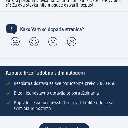
su kao posebna stavka na računu i oni su izraženi s PDV-om.
(§) Za ovu stavku nije moguće ostvariti popust.
Kako Vam se dopada stranica?
Kupujte brzo i udobno s dm nalogom
Besplatna dostava za sve porudžbine preko 3.000 RSD
Brzo i jednostavno upravljajte porudžbinama
Prijavite se za naš newsletter i uvek budite u toku sa
svim aktuelnostima