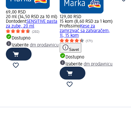
69,00 RSD
20 ml (34,50 RSD za 10 ml)
129,00 RSD
Dontodent
SENSITIVE pasta
15 kom (8,60 RSD za 1 kom)
za zube, 20 ml
Profissimo
Kese za
zamrzivač sa zatvaračem,
(202)
1l, 15 kom
Dostupno
(171)
Izaberite
dm prodavnicu
Savet
Dostupno
Izaberite
dm prodavnicu