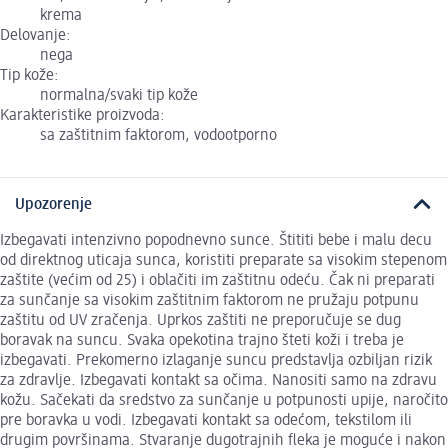
krema
Delovanje:
nega
Tip kože:
normalna/svaki tip kože
Karakteristike proizvoda:
sa zaštitnim faktorom, vodootporno
Upozorenje
Izbegavati intenzivno popodnevno sunce. Štititi bebe i malu decu
od direktnog uticaja sunca, koristiti preparate sa visokim stepenom
zaštite (većim od 25) i oblačiti im zaštitnu odeću. Čak ni preparati
za sunčanje sa visokim zaštitnim faktorom ne pružaju potpunu
zaštitu od UV zračenja. Uprkos zaštiti ne preporučuje se dug
boravak na suncu. Svaka opekotina trajno šteti koži i treba je
izbegavati. Prekomerno izlaganje suncu predstavlja ozbiljan rizik
za zdravlje. Izbegavati kontakt sa očima. Nanositi samo na zdravu
kožu. Sačekati da sredstvo za sunčanje u potpunosti upije, naročito
pre boravka u vodi. Izbegavati kontakt sa odećom, tekstilom ili
drugim površinama. Stvaranje dugotrajnih fleka je moguće i nakon