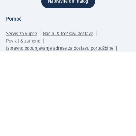
Napravite dm nalog
Pomoć
Servis za kupce
Načini & troškovi dostave
Povrat & zamene
Ispravno popunjavanje adrese za dostavu porudžbine
Poručivanje dm poklon-kartica za pravna lica
Kako da prepoznate lažne nagradne igre
Kompanija
O nama
Društvena odgovornost
Posao
Odnos s javnošću
dm asortiman
Usluge u dm prodavnicama
dm svet