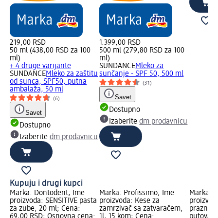
219,00 RSD
1.399,00 RSD
50 ml (438,00 RSD za 100
500 ml (279,80 RSD za 100
ml)
ml)
+ 4 druge varijante
SUNDANCE
Mleko za
SUNDANCE
Mleko za zaštitu
sunčanje - SPF 50, 500 ml
od sunca, SPF50, putna
(31)
ambalaža, 50 ml
Savet
(6)
Dostupno
Savet
Izaberite
dm prodavnicu
Dostupno
Izaberite
dm prodavnicu
Kupuju i drugi kupci
Marka: Dontodent; Ime
Marka: Profissimo; Ime
Marka: e
proizvoda: SENSITIVE pasta
proizvoda: Kese za
proizvoda
za zube, 20 ml; Cena:
zamrzivač sa zatvaračem,
praznih 
69,00 RSD; Osnovna cena:
1l, 15 kom; Cena:
putovanja