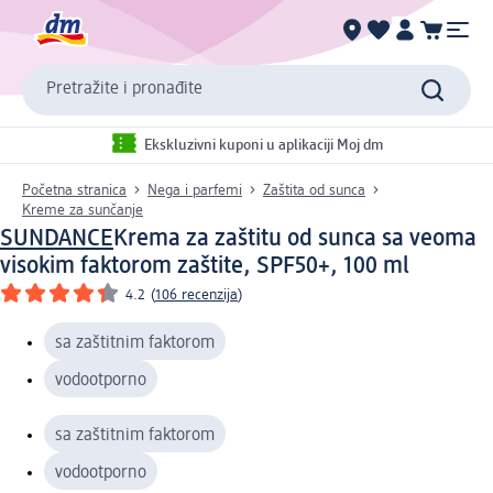
Pretražite i pronađite
Ekskluzivni kuponi u aplikaciji Moj dm
Početna stranica
Nega i parfemi
Zaštita od sunca
Kreme za sunčanje
SUNDANCE
Krema za zaštitu od sunca sa veoma
visokim faktorom zaštite, SPF50+, 100 ml
4.2
(
106 recenzija
)
sa zaštitnim faktorom
vodootporno
sa zaštitnim faktorom
vodootporno