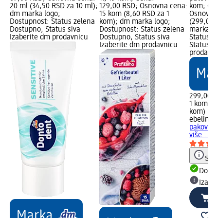
20 ml (34,50 RSD za 10 ml);
129,00 RSD; Osnovna cena:
kom; Cen
dm marka logo;
15 kom (8,60 RSD za 1
Osnovna
Dostupnost: Status zelena
kom); dm marka logo;
(299,00 
Dostupno, Status siva
Dostupnost: Status zelena
marka lo
Izaberite dm prodavnicu
Dostupno, Status siva
Status z
Izaberite dm prodavnicu
Status s
prodavn
299,00 
1 kom (2
kom)
ebelin
9-
pakovanj
više..., 
Save
Dost
Izabe