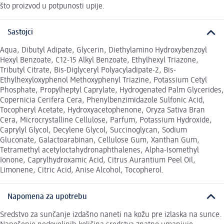
što proizvod u potpunosti upije.
Sastojci
Aqua, Dibutyl Adipate, Glycerin, Diethylamino Hydroxybenzoyl
Hexyl Benzoate, C12-15 Alkyl Benzoate, Ethylhexyl Triazone,
Tributyl Citrate, Bis-Diglyceryl Polyacyladipate-2, Bis-
Ethylhexyloxyphenol Methoxyphenyl Triazine, Potassium Cetyl
Phosphate, Propylheptyl Caprylate, Hydrogenated Palm Glycerides,
Copernicia Cerifera Cera, Phenylbenzimidazole Sulfonic Acid,
Tocopheryl Acetate, Hydroxyacetophenone, Oryza Sativa Bran
Cera, Microcrystalline Cellulose, Parfum, Potassium Hydroxide,
Caprylyl Glycol, Decylene Glycol, Succinoglycan, Sodium
Gluconate, Galactoarabinan, Cellulose Gum, Xanthan Gum,
Tetramethyl acetyloctahydronaphthalenes, Alpha-Isomethyl
Ionone, Caprylhydroxamic Acid, Citrus Aurantium Peel Oil,
Limonene, Citric Acid, Anise Alcohol, Tocopherol.
Napomena za upotrebu
Sredstvo za sunčanje izdašno naneti na kožu pre izlaska na sunce.