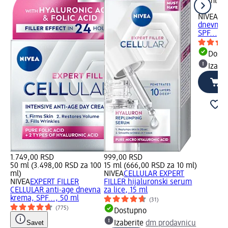
50 ml (3
ml)
NIVEA
Q1
dnevna k
SPF..., 5
Dost
Izabe
1.749,00 RSD
999,00 RSD
50 ml (3.498,00 RSD za 100
15 ml (666,00 RSD za 10 ml)
ml)
NIVEA
CELLULAR EXPERT
NIVEA
EXPERT FILLER
FILLER hijaluronski serum
CELLULAR anti-age dnevna
za lice, 15 ml
krema, SPF..., 50 ml
(31)
(775)
Dostupno
Savet
Izaberite
dm prodavnicu