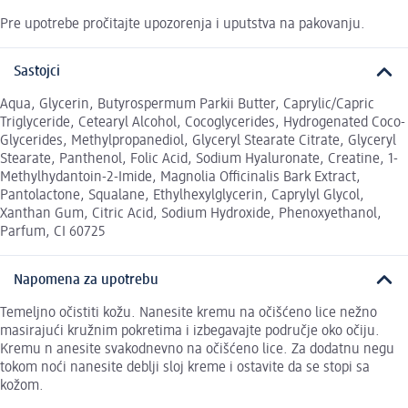
Pre upotrebe pročitajte upozorenja i uputstva na pakovanju.
Sastojci
Aqua, Glycerin, Butyrospermum Parkii Butter, Caprylic/Capric
Triglyceride, Cetearyl Alcohol, Cocoglycerides, Hydrogenated Coco-
Glycerides, Methylpropanediol, Glyceryl Stearate Citrate, Glyceryl
Stearate, Panthenol, Folic Acid, Sodium Hyaluronate, Creatine, 1-
Methylhydantoin-2-Imide, Magnolia Officinalis Bark Extract,
Pantolactone, Squalane, Ethylhexylglycerin, Caprylyl Glycol,
Xanthan Gum, Citric Acid, Sodium Hydroxide, Phenoxyethanol,
Parfum, CI 60725
Napomena za upotrebu
Temeljno očistiti kožu. Nanesite kremu na očišćeno lice nežno
masirajući kružnim pokretima i izbegavajte područje oko očiju.
Kremu n anesite svakodnevno na očišćeno lice. Za dodatnu negu
tokom noći nanesite deblji sloj kreme i ostavite da se stopi sa
kožom.