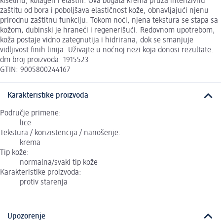
kiselinu, kolagen i elastin. Ova bogata krema pruža intenzivnu
zaštitu od bora i poboljšava elastičnost kože, obnavljajući njenu
prirodnu zaštitnu funkciju. Tokom noći, njena tekstura se stapa sa
kožom, dubinski je hraneći i regenerišući. Redovnom upotrebom,
koža postaje vidno zategnutija i hidrirana, dok se smanjuje
vidljivost finih linija. Uživajte u noćnoj nezi koja donosi rezultate.
dm broj proizvoda: 1915523
GTIN: 9005800244167
Karakteristike proizvoda
Područje primene:
lice
Tekstura / konzistencija / nanošenje:
krema
Tip kože:
normalna/svaki tip kože
Karakteristike proizvoda:
protiv starenja
Upozorenje