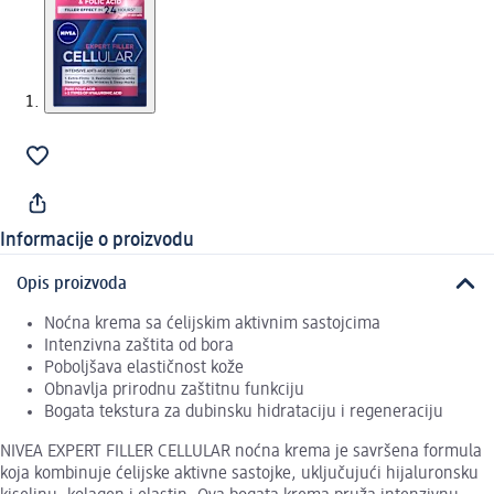
Informacije o proizvodu
Opis proizvoda
Noćna krema sa ćelijskim aktivnim sastojcima
Intenzivna zaštita od bora
Poboljšava elastičnost kože
Obnavlja prirodnu zaštitnu funkciju
Bogata tekstura za dubinsku hidrataciju i regeneraciju
NIVEA EXPERT FILLER CELLULAR noćna krema je savršena formula
koja kombinuje ćelijske aktivne sastojke, uključujući hijaluronsku