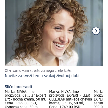
Otkrivamo vam savete za negu zrele kože.
Vaš
Navike za sveži ten u svakoj životnoj dobi
Sv
Slični proizvodi
Marka: NIVEA; Ime
Marka: NIVEA; Ime
Marka: N
proizvoda: Cellular Expert
proizvoda: EXPERT FILLER
proizvod
Lift - noćna krema, 50 ml;
CELLULAR anti-age dnevna
EXPERT F
Cena: 1.699,00 RSD;
krema, SPF 15, 50 ml;
serum za
Osnovna cena: 50 ml
Cena: 1.749,00 RSD;
999,00 R