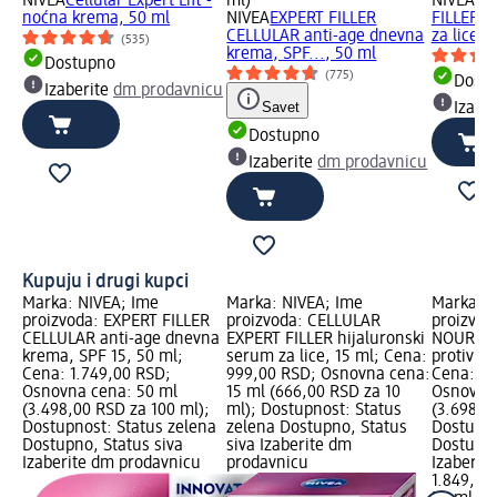
NIVEA
Cellular Expert Lift -
ml)
NIVEA
CE
noćna krema, 50 ml
NIVEA
EXPERT FILLER
FILLER h
CELLULAR anti-age dnevna
za lice, 
(535)
krema, SPF..., 50 ml
Dostupno
(775)
Dost
Izaberite
dm prodavnicu
Savet
Izabe
Dostupno
Izaberite
dm prodavnicu
Kupuju i drugi kupci
Marka: NIVEA; Ime
Marka: NIVEA; Ime
Marka: N
proizvoda: EXPERT FILLER
proizvoda: CELLULAR
proizvod
CELLULAR anti-age dnevna
EXPERT FILLER hijaluronski
NOURISH
krema, SPF 15, 50 ml;
serum za lice, 15 ml; Cena:
protiv bo
Cena: 1.749,00 RSD;
999,00 RSD; Osnovna cena:
Cena: 1.
Osnovna cena: 50 ml
15 ml (666,00 RSD za 10
Osnovna 
(3.498,00 RSD za 100 ml);
ml); Dostupnost: Status
(3.698,0
Dostupnost: Status zelena
zelena Dostupno, Status
Dostupno
Dostupno, Status siva
siva Izaberite dm
Dostupno
Izaberite dm prodavnicu
prodavnicu
Izaberit
1.849,00