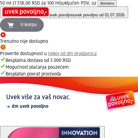
50 ml (1.518,00 RSD za 100 ml)
uključen PDV, uz
dostavu
uvek povoljno
uvek povoljno od 01.07.2026.
U korpu
Trenutno nije dostupno
Proverite dostupnost u
nekoj od dm prodavnica
Besplatna dostava od 3.000 RSD
Mogućnost plaćanja pouzećem
Besplatan povrat proizvoda
Uvek više za vaš novac.
dm uvek povoljno