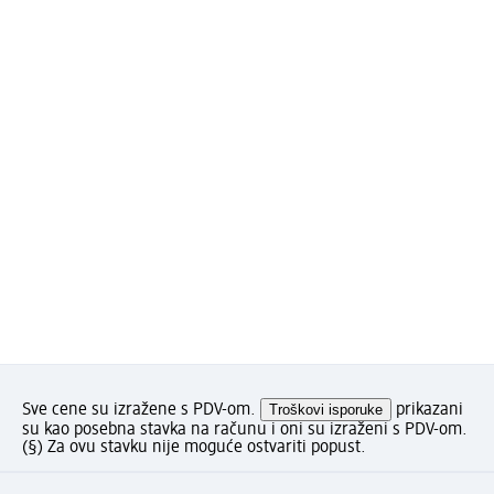
Sve cene su izražene s PDV-om.
Troškovi isporuke
prikazani
su kao posebna stavka na računu i oni su izraženi s PDV-om.
(§) Za ovu stavku nije moguće ostvariti popust.