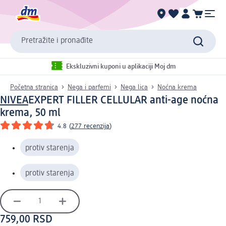
Pretražite i pronađite
Ekskluzivni kuponi u aplikaciji Moj dm
Početna stranica
Nega i parfemi
Nega lica
Noćna krema
NIVEA
EXPERT FILLER CELLULAR anti-age noćna
krema, 50 ml
4.8
(
277 recenzija
)
protiv starenja
protiv starenja
759,00 RSD