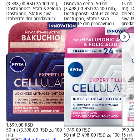
(3.398,00 RSD za 100 ml);
Osnovna cena: 50 ml
15 ml (6
Dostupnost: Status zelena
(3.498,00 RSD za 100 ml);
ml); Dos
Dostupno, Status siva
Dostupnost: Status zelena
zelena D
Izaberite dm prodavnicu
Dostupno, Status siva
siva Iza
Izaberite dm prodavnicu
prodavni
1.699,00 RSD
50 ml (3.398,00 RSD za 100
1.749,00 RSD
999,00 
ml)
50 ml (3.498,00 RSD za 100
15 ml (6