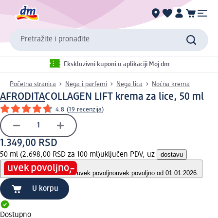
Pretražite i pronađite
Ekskluzivni kuponi u aplikaciji Moj dm
Početna stranica
Nega i parfemi
Nega lica
Noćna krema
AFRODITA
COLLAGEN LIFT krema za lice, 50 ml
4.8
(
19 recenzija
)
1.349,00 RSD
50 ml (2.698,00 RSD za 100 ml)
uključen PDV, uz
dostavu
uvek povoljno
uvek povoljno od 01.01.2026.
U korpu
Dostupno