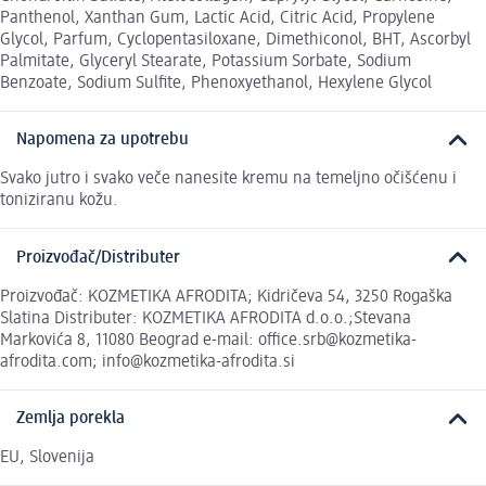
Panthenol, Xanthan Gum, Lactic Acid, Citric Acid, Propylene
Glycol, Parfum, Cyclopentasiloxane, Dimethiconol, BHT, Ascorbyl
Palmitate, Glyceryl Stearate, Potassium Sorbate, Sodium
Benzoate, Sodium Sulfite, Phenoxyethanol, Hexylene Glycol
Napomena za upotrebu
Svako jutro i svako veče nanesite kremu na temeljno očišćenu i
toniziranu kožu.
Proizvođač/Distributer
Proizvođač: KOZMETIKA AFRODITA; Kidričeva 54, 3250 Rogaška
Slatina Distributer: KOZMETIKA AFRODITA d.o.o.;Stevana
Markovića 8, 11080 Beograd e-mail: office.srb@kozmetika-
afrodita.com; info@kozmetika-afrodita.si
Zemlja porekla
EU, Slovenija