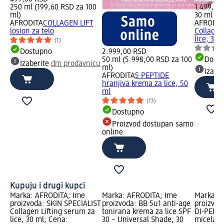
250 ml (199,60 RSD za 100
1.499,00
ml)
30 ml (4
AFRODITA
COLLAGEN LIFT
AFRODIT
losion za telo
Collagen
lice, 30 
(1)
Dostupno
2.999,00 RSD
50 ml (5.998,00 RSD za 100
Dost
Izaberite
dm prodavnicu
ml)
Izabe
AFRODITA
5 PEPTIDE
hranjiva krema za lice, 50
ml
(13)
Dostupno
Proizvod dostupan samo
online
Kupuju i drugi kupci
Marka: AFRODITA; Ime
Marka: AFRODITA; Ime
Marka: 
proizvoda: SKIN SPECIALIST
proizvoda: BB 5u1 anti-age
proizvo
Collagen Lifting serum za
tonirana krema za lice SPF
DI-PEPT
lice, 30 ml; Cena:
30 – Universal Shade, 30
micelarn