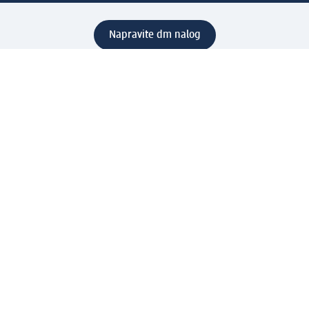
Napravite dm nalog
Pomoć
Servis za kupce
Načini & troškovi dostave
Povrat & zamene
Ispravno popunjavanje adrese za dostavu porudžbine
Poručivanje dm poklon-kartica za pravna lica
Kako da prepoznate lažne nagradne igre
Kompanija
O nama
Društvena odgovornost
Posao
Odnos s javnošću
dm asortiman
Usluge u dm prodavnicama
dm svet