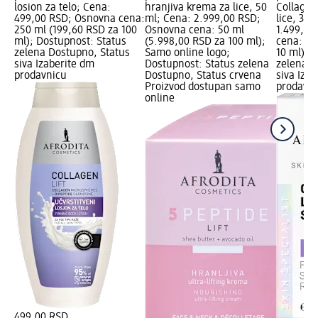
losion za telo; Cena:
hranjiva krema za lice, 50
Collagen
499,00 RSD; Osnovna cena:
ml; Cena: 2.999,00 RSD;
lice, 30 
250 ml (199,60 RSD za 100
Osnovna cena: 50 ml
1.499,00
ml); Dostupnost: Status
(5.998,00 RSD za 100 ml);
cena: 30
zelena Dostupno, Status
Samo online logo;
10 ml); 
siva Izaberite dm
Dostupnost: Status zelena
zelena D
prodavnicu
Dostupno, Status crvena
siva Iza
Proizvod dostupan samo
prodavni
online
499,00 RSD