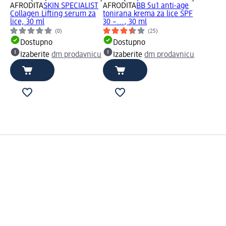
AFRODITA
SKIN SPECIALIST
AFRODITA
BB 5u1 anti-age
Collagen Lifting serum za
tonirana krema za lice SPF
lice, 30 ml
30 –..., 30 ml
(0)
(25)
Dostupno
Dostupno
Izaberite
dm prodavnicu
Izaberite
dm prodavnicu