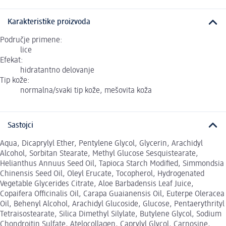
Karakteristike proizvoda
Područje primene:
lice
Efekat:
hidratantno delovanje
Tip kože:
normalna/svaki tip kože, mešovita koža
Sastojci
Aqua, Dicaprylyl Ether, Pentylene Glycol, Glycerin, Arachidyl
Alcohol, Sorbitan Stearate, Methyl Glucose Sesquistearate,
Helianthus Annuus Seed Oil, Tapioca Starch Modified, Simmondsia
Chinensis Seed Oil, Oleyl Erucate, Tocopherol, Hydrogenated
Vegetable Glycerides Citrate, Aloe Barbadensis Leaf Juice,
Copaifera Officinalis Oil, Carapa Guaianensis Oil, Euterpe Oleracea
Oil, Behenyl Alcohol, Arachidyl Glucoside, Glucose, Pentaerythrityl
Tetraisostearate, Silica Dimethyl Silylate, Butylene Glycol, Sodium
Chondroitin Sulfate, Atelocollagen, Caprylyl Glycol, Carnosine,