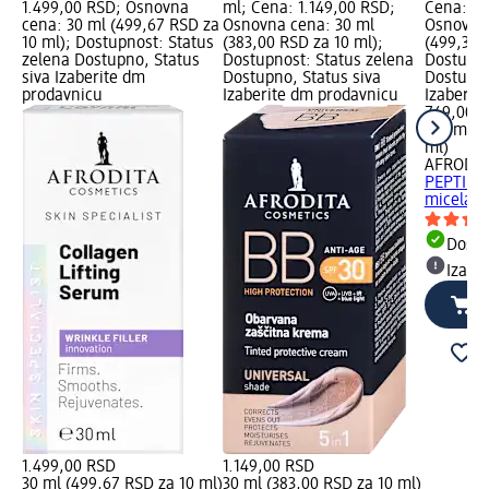
1.499,00 RSD; Osnovna
ml; Cena: 1.149,00 RSD;
Cena: 74
cena: 30 ml (499,67 RSD za
Osnovna cena: 30 ml
Osnovna 
10 ml); Dostupnost: Status
(383,00 RSD za 10 ml);
(499,33 
zelena Dostupno, Status
Dostupnost: Status zelena
Dostupno
siva Izaberite dm
Dostupno, Status siva
Dostupno
prodavnicu
Izaberite dm prodavnicu
Izaberit
749,00 
150 ml (
ml)
AFRODIT
PEPTIDE
micelarn
Dost
Izabe
1.499,00 RSD
1.149,00 RSD
30 ml (499,67 RSD za 10 ml)
30 ml (383,00 RSD za 10 ml)