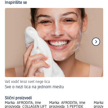
Inspirišite se
Vaš vodič kroz svet nege lica
Ant
Sve o nezi lica na jednom mestu
ob
Ov
Slični proizvodi
Marka: AFRODITA; Ime
Marka: AFRODITA; Ime
Marka: 
proizvoda: COLLAGEN LIFT
proizvoda: 5 PEPTIDE
proizvod