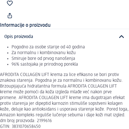
Informacije o proizvodu
Opis proizvoda
Pogodno za osobe starije od 40 godina
Za normalnu i kombinovanu kožu
Smiruje bore od prvog nanošenja
96% sastojaka je prirodnog porekla
AFRODITA COLLAGEN LIFT krema za lice efikasno se bori protiv
znakova starenja. Pogodna je za normalnu i kombinovanu kožu.
Brzoupijajuća hidratantna formula AFRODITA COLLAGEN LIFT
kreme može pomoći da koža izgleda mlađe već nakon prve
primene. AFRODITA COLLAGEN LIFT kreme ima dugotrajan efekat
protiv starenja jer dipeptid karnozin stimuliše sopstveni kolagen
kože, deluje kao antioksidans i usporava starenje kože. Pored toga,
Amazon kompleks reguliše lučenje sebuma i daje koži mat izgled.
dm broj proizvoda: 2199616
GTIN: 3831070658450