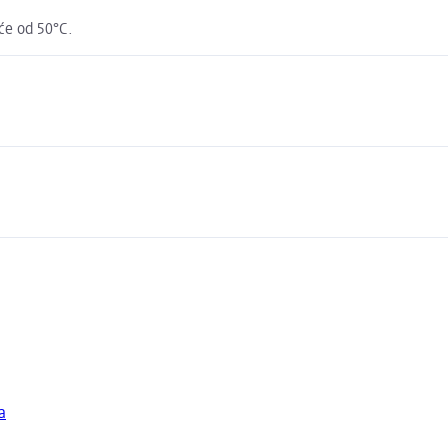
eće od 50°C.
a