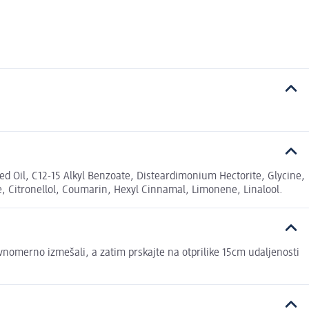
 Oil, C12-15 Alkyl Benzoate, Disteardimonium Hectorite, Glycine,
, Citronellol, Coumarin, Hexyl Cinnamal, Limonene, Linalool.
avnomerno izmešali, a zatim prskajte na otprilike 15cm udaljenosti