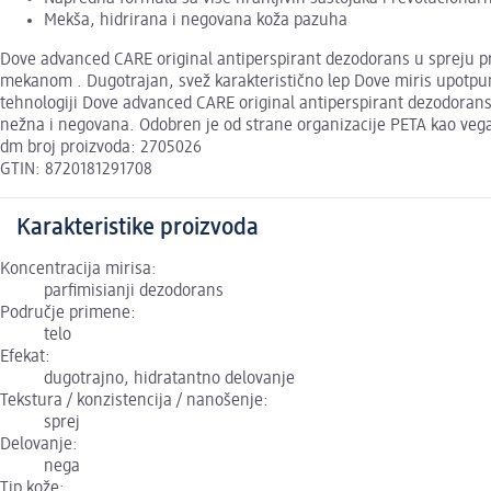
Mekša, hidrirana i negovana koža pazuha
Dove advanced CARE original antiperspirant dezodorans u spreju pru
mekanom . Dugotrajan, svež karakteristično lep Dove miris upotpunić
tehnologiji Dove advanced CARE original antiperspirant dezodorans u
nežna i negovana. Odobren je od strane organizacije PETA kao vega
dm broj proizvoda: 2705026
GTIN: 8720181291708
Karakteristike proizvoda
Koncentracija mirisa:
parfimisianji dezodorans
Područje primene:
telo
Efekat:
dugotrajno, hidratantno delovanje
Tekstura / konzistencija / nanošenje:
sprej
Delovanje:
nega
Tip kože: