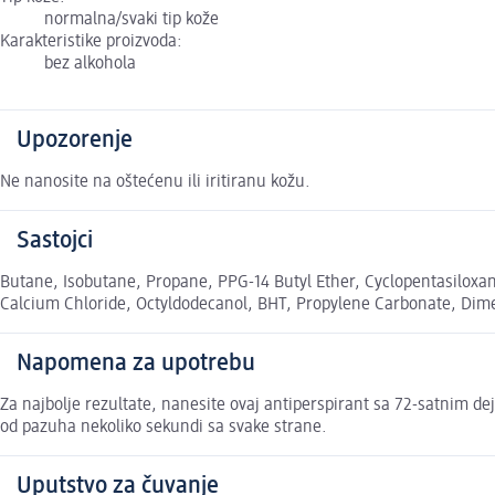
normalna/svaki tip kože
Karakteristike proizvoda:
bez alkohola
Upozorenje
Ne nanosite na oštećenu ili iritiranu kožu.
Sastojci
Butane, Isobutane, Propane, PPG-14 Butyl Ether, Cyclopentasiloxa
Calcium Chloride, Octyldodecanol, BHT, Propylene Carbonate, Dimet
Napomena za upotrebu
Za najbolje rezultate, nanesite ovaj antiperspirant sa 72-satnim de
od pazuha nekoliko sekundi sa svake strane.
Uputstvo za čuvanje