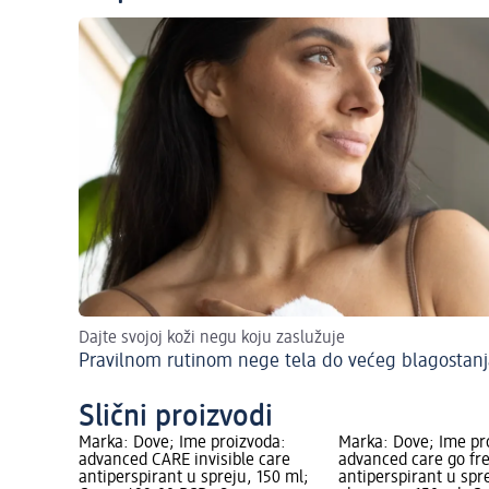
Dajte svojoj koži negu koju zaslužuje
Pravilnom rutinom nege tela do većeg blagostanj
Slični proizvodi
Marka: Dove; Ime proizvoda:
Marka: Dove; Ime pr
advanced CARE invisible care
advanced care go fr
antiperspirant u spreju, 150 ml;
antiperspirant u spre