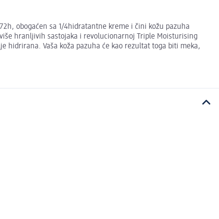
o 72h, obogaćen sa 1/4hidratantne kreme i čini kožu pazuha
še hranljivih sastojaka i revolucionarnoj Triple Moisturising
je hidrirana. Vaša koža pazuha će kao rezultat toga biti meka,