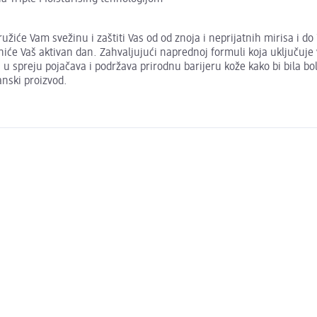
žiće Vam svežinu i zaštiti Vas od od znoja i neprijatnih mirisa i d
e Vaš aktivan dan. Zahvaljujući naprednoj formuli koja uključuje vi
 spreju pojačava i podržava prirodnu barijeru kože kako bi bila bol
nski proizvod.