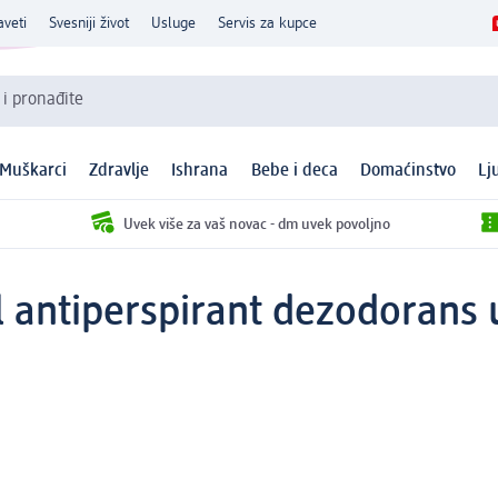
aveti
Svesniji život
Usluge
Servis za kupce
 i pronađite
Muškarci
Zdravlje
Ishrana
Bebe i deca
Domaćinstvo
Lj
Uvek više za vaš novac - dm uvek povoljno
 antiperspirant dezodorans u