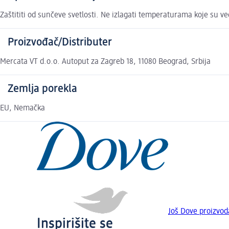
Zaštititi od sunčeve svetlosti. Ne izlagati temperaturama koje su v
Proizvođač/Distributer
Mercata VT d.o.o. Autoput za Zagreb 18, 11080 Beograd, Srbija
Zemlja porekla
EU, Nemačka
Još Dove proizvod
Inspirišite se