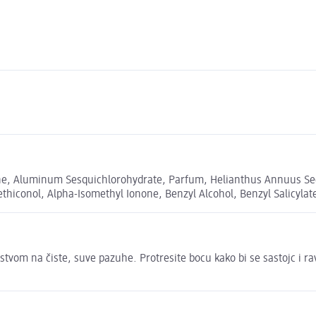
ne, Aluminum Sesquichlorohydrate, Parfum, Helianthus Annuus Seed
hiconol, Alpha-Isomethyl Ionone, Benzyl Alcohol, Benzyl Salicylate
jstvom na čiste, suve pazuhe. Protresite bocu kako bi se sastojc i r