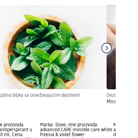
zalna biljka sa osvežavajućim dejstvom
Dezodoransi b
Miris znoja m
e proizvoda:
Marka: Dove; Ime proizvoda:
Marka: Dove
ntiperspirant u
advanced CARE invisible care white
advanced CA
150 ml; Cena:
freesia & violet flower
dezodorans 