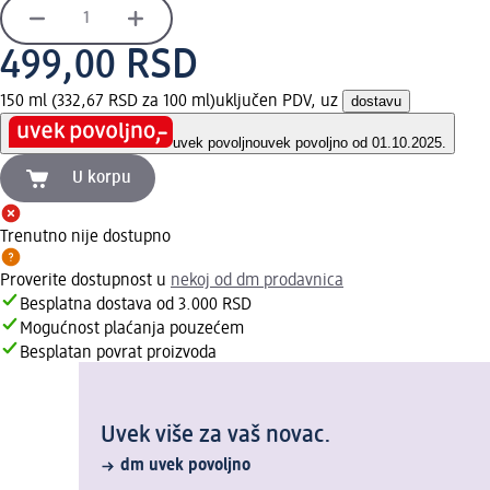
499,00 RSD
150 ml (332,67 RSD za 100 ml)
uključen PDV, uz
dostavu
uvek povoljno
uvek povoljno od 01.10.2025.
U korpu
Trenutno nije dostupno
Proverite dostupnost u
nekoj od dm prodavnica
Besplatna dostava od 3.000 RSD
Mogućnost plaćanja pouzećem
Besplatan povrat proizvoda
Uvek više za vaš novac.
dm uvek povoljno