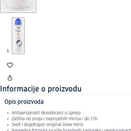
Informacije o proizvodu
Opis proizvoda
Antiperspirant dezodorans u spreju
Zaštita od znoja i neprijatnih mirisa i do 72h
Svež i dugotrajan original Dove miris
Napredna formula sa više hranljivih sastojaka i revolucionar