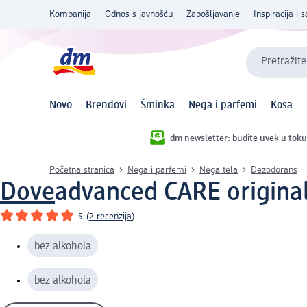
Kompanija
Odnos s javnošću
Zapošljavanje
Inspiracija i s
Pretražite
Novo
Brendovi
Šminka
Nega i parfemi
Kosa
dm newsletter: budite uvek u toku
Početna stranica
Nega i parfemi
Nega tela
Dezodorans
Dove
advanced CARE original
5
(
2 recenzija
)
bez alkohola
bez alkohola