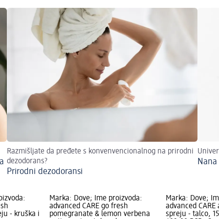
Razmišljate da pređete s konvenvencionalnog na prirodni
Univer
a
dezodorans?
Nana
Prirodni dezodoransi
oizvoda:
Marka: Dove; Ime proizvoda:
Marka: Dove; Im
esh
advanced CARE go fresh
advanced CARE a
ju - kruška i
pomegranate & lemon verbena
spreju - talco, 