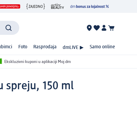
ubimci
Foto
Rasprodaja
Samo online
dmLIVE ▶
Ekskluzivni kuponi u aplikaciji Moj dm
 spreju, 150 ml