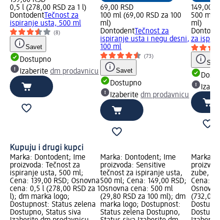
139,00 RSD
0,5 l (278,00 RSD za 1 l)
69,00 RSD
149,00 R
Dontodent
Tečnost za
100 ml (69,00 RSD za 100
500 ml (
ispiranje usta, 500 ml
ml)
ml)
Dontodent
Tečnost za
Dontode
(8)
ispiranje usta i negu desni,
za ispira
Savet
100 ml
(73)
Dostupno
Save
Savet
Izaberite
dm prodavnicu
Dost
Dostupno
Izabe
Izaberite
dm prodavnicu
Kupuju i drugi kupci
Marka: Dontodent; Ime
Marka: Dontodent; Ime
Marka: e
proizvoda: Tečnost za
proizvoda: Sensitive
proizvod
ispiranje usta, 500 ml;
tečnost za ispiranje usta,
zube, 6-
Cena: 139,00 RSD; Osnovna
500 ml; Cena: 149,00 RSD;
Cena: 54
cena: 0,5 l (278,00 RSD za 1
Osnovna cena: 500 ml
Osnovna 
l); dm marka logo;
(29,80 RSD za 100 ml); dm
(732,00 
Dostupnost: Status zelena
marka logo; Dostupnost:
Dostupno
Dostupno, Status siva
Status zelena Dostupno,
Dostupno