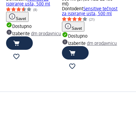
ispiranje usta, 500 ml
ml)
Dontodent
Sensitive tečnost
(8)
za ispiranje usta, 500 ml
Savet
(21)
Dostupno
Savet
Izaberite
dm prodavnicu
Dostupno
Izaberite
dm prodavnicu