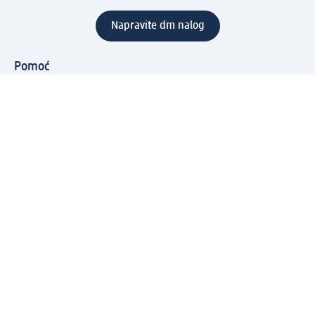
Napravite dm nalog
Pomoć
Servis za kupce
Načini & troškovi dostave
Povrat & zamene
Ispravno popunjavanje adrese za dostavu porudžbine
Poručivanje dm poklon-kartica za pravna lica
Kako da prepoznate lažne nagradne igre
Kompanija
O nama
Društvena odgovornost
Posao
Odnos s javnošću
dm asortiman
Usluge u dm prodavnicama
dm svet