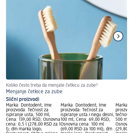
Koliko često treba da menjate četkicu za zube?
Pr
Menjanje četkice za zube
Ka
Slični proizvodi
Marka: Dontodent; Ime
Marka: Dontodent; Ime
Marka: D
proizvoda: Tečnost za
proizvoda: Tečnost za
proizvod
ispiranje usta, 500 ml;
ispiranje usta i negu desni,
tečnost z
Cena: 139,00 RSD; Osnovna
100 ml; Cena: 69,00 RSD;
500 ml; 
cena: 0,5 l (278,00 RSD za 1
Osnovna cena: 100 ml
Osnovna 
l); dm marka logo;
(69,00 RSD za 100 ml); dm
(29,80 R