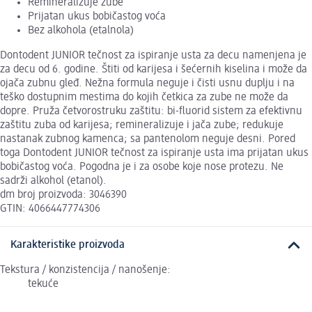
Remineralizuje zube
Prijatan ukus bobičastog voća
Bez alkohola (etalnola)
Dontodent JUNIOR tečnost za ispiranje usta za decu namenjena je
za decu od 6. godine. Štiti od karijesa i šećernih kiselina i može da
ojača zubnu gleđ. Nežna formula neguje i čisti usnu duplju i na
teško dostupnim mestima do kojih četkica za zube ne može da
dopre. Pruža četvorostruku zaštitu: bi-fluorid sistem za efektivnu
zaštitu zuba od karijesa; remineralizuje i jača zube; redukuje
nastanak zubnog kamenca; sa pantenolom neguje desni. Pored
toga Dontodent JUNIOR tečnost za ispiranje usta ima prijatan ukus
bobičastog voća. Pogodna je i za osobe koje nose protezu. Ne
sadrži alkohol (etanol).
dm broj proizvoda: 3046390
GTIN: 4066447774306
Karakteristike proizvoda
Tekstura / konzistencija / nanošenje:
tekuće