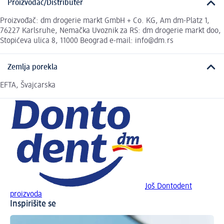
Proizvođač/Distributer
Proizvođač: dm drogerie markt GmbH + Co. KG, Am dm-Platz 1,
76227 Karlsruhe, Nemačka Uvoznik za RS: dm drogerie markt doo,
Stopićeva ulica 8, 11000 Beograd e-mail: info@dm.rs
Zemlja porekla
EFTA, Švajcarska
Još Dontodent
proizvoda
Inspirišite se