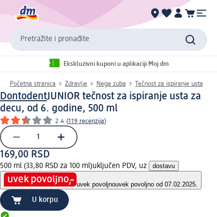
Pretražite i pronađite
Ekskluzivni kuponi u aplikaciji Moj dm
Početna stranica
Zdravlje
Nega zuba
Tečnost za ispiranje usta
Dontodent
JUNIOR tečnost za ispiranje usta za
decu, od 6. godine, 500 ml
2.4
(
119 recenzija
)
169,00 RSD
500 ml (33,80 RSD za 100 ml)
uključen PDV, uz
dostavu
uvek povoljno
uvek povoljno od 07.02.2025.
U korpu