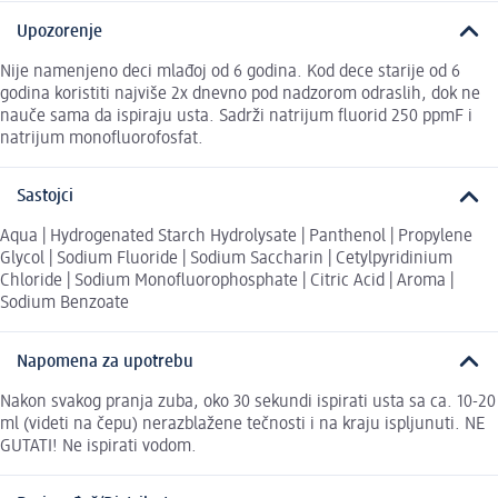
Upozorenje
Nije namenjeno deci mlađoj od 6 godina. Kod dece starije od 6
godina koristiti najviše 2x dnevno pod nadzorom odraslih, dok ne
nauče sama da ispiraju usta. Sadrži natrijum fluorid 250 ppmF i
natrijum monofluorofosfat.
Sastojci
Aqua | Hydrogenated Starch Hydrolysate | Panthenol | Propylene
Glycol | Sodium Fluoride | Sodium Saccharin | Cetylpyridinium
Chloride | Sodium Monofluorophosphate | Citric Acid | Aroma |
Sodium Benzoate
Napomena za upotrebu
Nakon svakog pranja zuba, oko 30 sekundi ispirati usta sa ca. 10-20
ml (videti na čepu) nerazblažene tečnosti i na kraju ispljunuti. NE
GUTATI! Ne ispirati vodom.