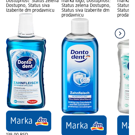
Dostupnost: Status zelena
marka logo; Dostupnost:
marka lo
Dostupno, Status siva
Status zelena Dostupno,
Status z
Izaberite dm prodavnicu
Status siva Izaberite dm
Status s
prodavnicu
prodavni