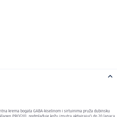
tantna krema bogata GABA-kiselinom i sirtuinima pruža dubinsku
 Collagen PRO[20], podmlađuje kožu iznutra aktivirajući do 20 lanaca