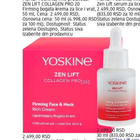
ZEN LIFT COLLAGEN PRO 20
Zen Lift serum za lic
Firming bogata krema za lice i vrat,
2.499,00 RSD; Osnov
50 ml; Cena: 2.499,00 RSD;
(833,00 RSD za 10 ml
Osnovna cena: 50 ml (4.998,00 RSD
Status zelena Dostu
za 100 ml); Dostupnost: Status
siva Izaberite dm pr
zelena Dostupno, Status siva
Izaberite dm prodavnicu
2.499,00 RSD
30 ml (833,00 RSD za
2.499,00 RSD