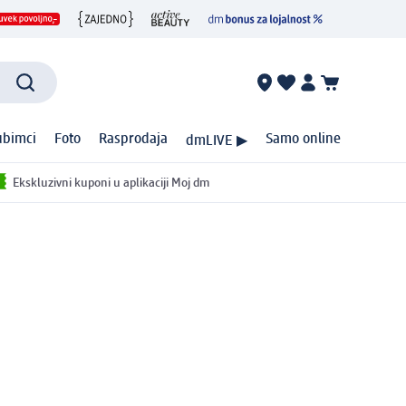
ubimci
Foto
Rasprodaja
Samo online
dmLIVE ▶
Ekskluzivni kuponi u aplikaciji Moj dm