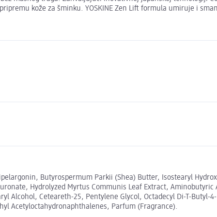
i pripremu kože za šminku. YOSKINE Zen Lift formula umiruje i sman
Tripelargonin, Butyrospermum Parkii (Shea) Butter, Isostearyl Hydrox
aluronate, Hydrolyzed Myrtus Communis Leaf Extract, Aminobutyric 
earyl Alcohol, Ceteareth-25, Pentylene Glycol, Octadecyl Di-T-But
thyl Acetyloctahydronaphthalenes, Parfum (Fragrance).