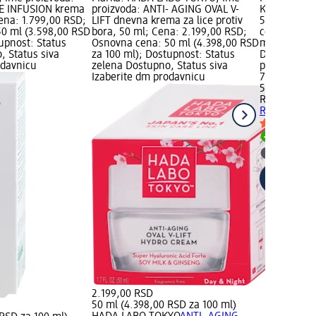
E INFUSION krema
proizvoda: ANTI- AGING OVAL V-
Krema za li
Cena: 1.799,00 RSD;
LIFT dnevna krema za lice protiv
50 ml; Cena
0 ml (3.598,00 RSD
bora, 50 ml; Cena: 2.199,00 RSD;
cena: 50 ml
upnost: Status
Osnovna cena: 50 ml (4.398,00 RSD
ml); Dostup
, Status siva
za 100 ml); Dostupnost: Status
Dostupno, S
odavnicu
zelena Dostupno, Status siva
prodavnicu
Izaberite dm prodavnicu
799,00 RSD
50 ml (1.59
REVOX B77
K
RITUAL, 50 
Dostupn
Izaberit
2.199,00 RSD
50 ml (4.398,00 RSD za 100 ml)