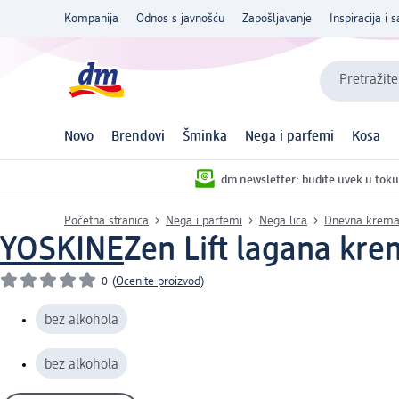
Kompanija
Odnos s javnošću
Zapošljavanje
Inspiracija i s
Pretražite
Novo
Brendovi
Šminka
Nega i parfemi
Kosa
dm newsletter: budite uvek u toku
Početna stranica
Nega i parfemi
Nega lica
Dnevna krem
YOSKINE
Zen Lift lagana krem
0
(
Ocenite proizvod
)
bez alkohola
bez alkohola