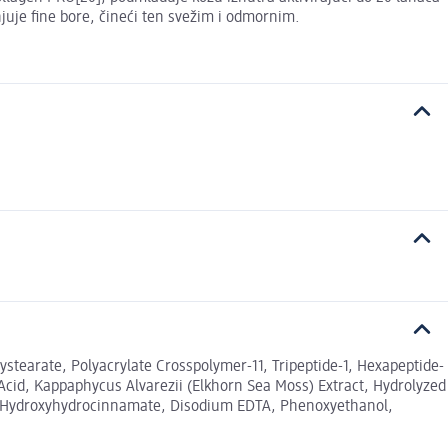
juje fine bore, čineći ten svežim i odmornim.
ystearate, Polyacrylate Crosspolymer-11, Tripeptide-1, Hexapeptide-
Acid, Kappaphycus Alvarezii (Elkhorn Sea Moss) Extract, Hydrolyzed
yl-4-Hydroxyhydrocinnamate, Disodium EDTA, Phenoxyethanol,