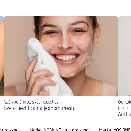
Vaš vodič kroz svet nege lica
Od koj
Sve o nezi lica na jednom mestu
prvim
Anti-
 proizvoda:
Marka: YOSKINE; Ime proizvoda:
Marka: YOSKINE;