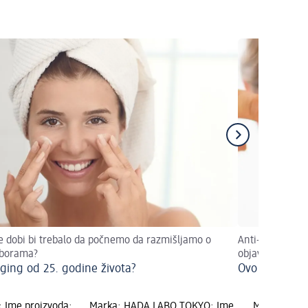
e dobi bi trebalo da počnemo da razmišljamo o
Anti-aging novin
 borama?
objavljuju rat
aging od 25. godine života?
Ovo će kožu o
 Ime proizvoda:
Marka: HADA LABO TOKYO; Ime
Marka: REVO