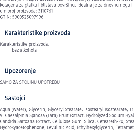
kolagena za glatku i blistavu površinu. Idealna je za dnevnu negu 
dm broj proizvoda: 3110761
GTIN: 5900525097996
Karakteristike proizvoda
Karakteristike proizvoda:
bez alkohola
Upozorenje
SAMO ZA SPOLJNU UPOTREBU
Sastojci
Aqua (Water), Glycerin, Glyceryl Stearate, Isostearyl Isostearate, 
9, Caesalpinia Spinosa (Tara) Fruit Extract, Hydrolyzed Sodium Hy
Candida Saitoana Extract, Cellulose Gum, Silica, Ceteareth-20, St
Hydroxyacetophenone, Levulinic Acid, Ethylhexylglycerin, Tetrame