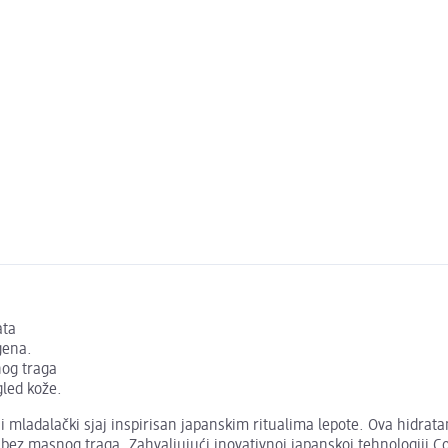
ata
gena.
nog traga
gled kože.
i mladalački sjaj inspirisan japanskim ritualima lepote. Ova hidra
toću bez masnog traga. Zahvaljujući inovativnoj japanskoj tehnologiji