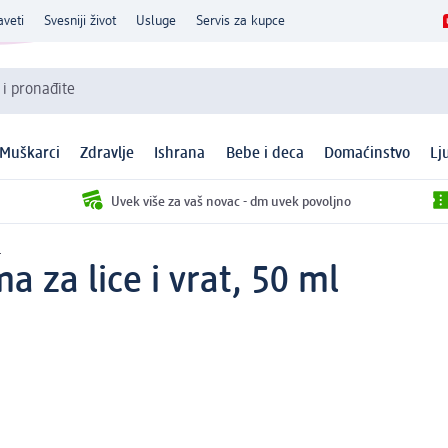
aveti
Svesniji život
Usluge
Servis za kupce
 i pronađite
Muškarci
Zdravlje
Ishrana
Bebe i deca
Domaćinstvo
Lj
Uvek više za vaš novac - dm uvek povoljno
a
a za lice i vrat, 50 ml