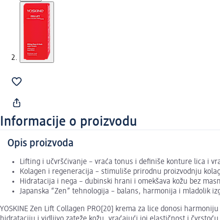
Informacije o proizvodu
Opis proizvoda
Lifting i učvršćivanje – vraća tonus i definiše konture lica i vr
Kolagen i regeneracija – stimuliše prirodnu proizvodnju kola
Hidratacija i nega – dubinski hrani i omekšava kožu bez mas
Japanska “Zen” tehnologija – balans, harmonija i mladolik iz
YOSKINE Zen Lift Collagen PRO[20] krema za lice donosi harmoniju 
hidrataciju i vidljivo zateže kožu, vraćajući joj elastičnost i čvrs