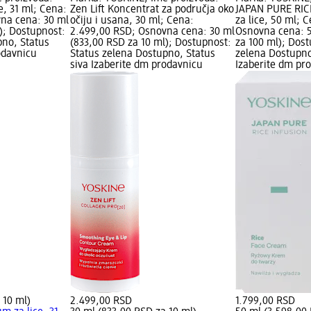
e, 31 ml; Cena:
Zen Lift Koncentrat za područja oko
JAPAN PURE RIC
na cena: 30 ml
očiju i usana, 30 ml; Cena:
za lice, 50 ml; 
); Dostupnost:
2.499,00 RSD; Osnovna cena: 30 ml
Osnovna cena: 5
pno, Status
(833,00 RSD za 10 ml); Dostupnost:
za 100 ml); Dost
odavnicu
Status zelena Dostupno, Status
zelena Dostupno
siva Izaberite dm prodavnicu
Izaberite dm pr
 10 ml)
2.499,00 RSD
1.799,00 RSD