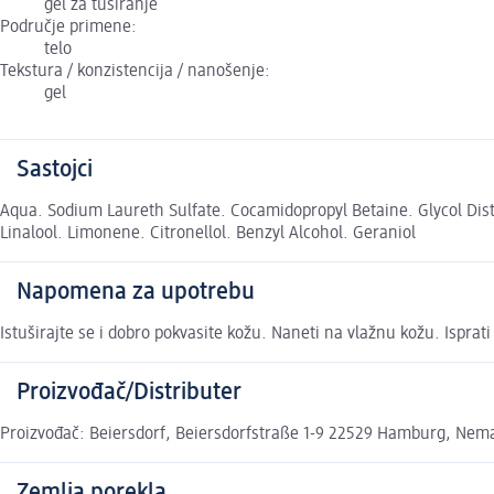
gel za tuširanje
Područje primene:
telo
Tekstura / konzistencija / nanošenje:
gel
Sastojci
Aqua. Sodium Laureth Sulfate. Cocamidopropyl Betaine. Glycol Dist
Linalool. Limonene. Citronellol. Benzyl Alcohol. Geraniol
Napomena za upotrebu
Istuširajte se i dobro pokvasite kožu. Naneti na vlažnu kožu. Ispra
Proizvođač/Distributer
Proizvođač: Beiersdorf, Beiersdorfstraße 1-9 22529 Hamburg, Nema
Zemlja porekla