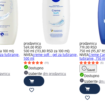
prodavnicu
prodavnicu
569,00 RSD
719,00 RSD
a 100 ml)
500 ml (113,80 RSD za 100 ml)
750 ml (95,87 R
za tuširanje,
NIVEA
creme soft - gel za tuširanje,
NIVEA
Creme Care
500 ml
tuširanje, 750 m
(11)
(5)
Dostupno
Savet
avnicu
Izaberite
dm prodavnicu
Dostupno
Izaberite
dm 