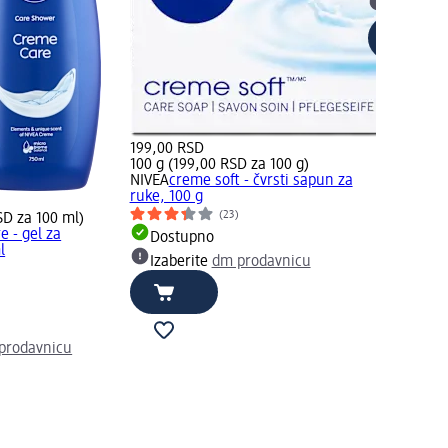
Izaberit
199,00 RSD
100 g (199,00 RSD za 100 g)
NIVEA
creme soft - čvrsti sapun za
ruke, 100 g
(23)
SD za 100 ml)
 - gel za
Dostupno
l
Izaberite
dm prodavnicu
prodavnicu