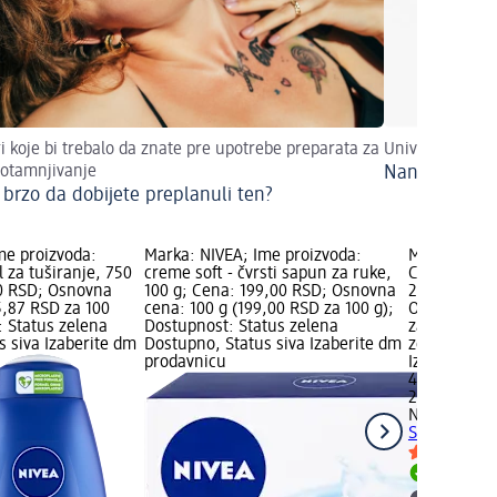
ri koje bi trebalo da znate pre upotrebe preparata za
Univerzalna bi
otamnjivanje
Nana
e brzo da dobijete preplanuli ten?
me proizvoda:
Marka: NIVEA; Ime proizvoda:
Marka: NIVE
 za tuširanje, 750
creme soft - čvrsti sapun za ruke,
Care gel za 
0 RSD; Osnovna
100 g; Cena: 199,00 RSD; Osnovna
250 ml; Cen
5,87 RSD za 100
cena: 100 g (199,00 RSD za 100 g);
Osnovna cen
: Status zelena
Dostupnost: Status zelena
za 100 ml);
s siva Izaberite dm
Dostupno, Status siva Izaberite dm
zelena Dost
prodavnicu
Izaberite d
449,00 RSD
250 ml (179
NIVEA
Soft C
Shea Butter
Dostupn