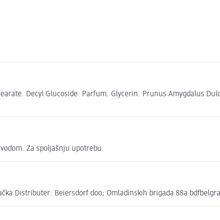
earate. Decyl Glucoside. Parfum. Glycerin. Prunus Amygdalus Dulci
ti vodom. Za spoljašnju upotrebu.
čka Distributer: Beiersdorf doo; Omladinskih brigada 88a bdfbelg