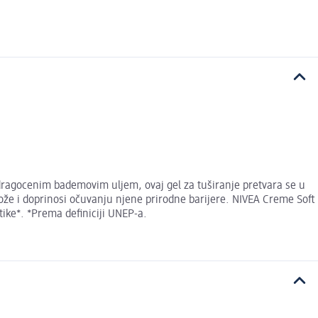
 dragocenim bademovim uljem, ovaj gel za tuširanje pretvara se u
že i doprinosi očuvanju njene prirodne barijere. NIVEA Creme Soft
ike*. *Prema definiciji UNEP-a.