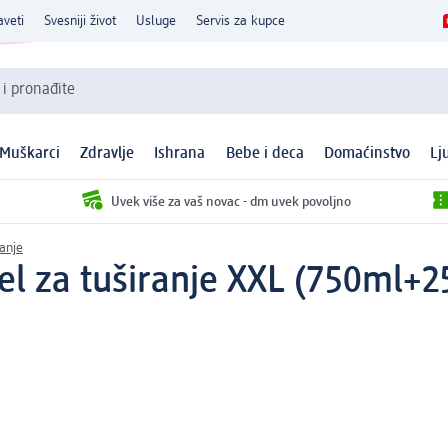
aveti
Svesniji život
Usluge
Servis za kupce
 i pronađite
Muškarci
Zdravlje
Ishrana
Bebe i deca
Domaćinstvo
Lj
Uvek više za vaš novac - dm uvek povoljno
ranje
l za tuširanje XXL (750ml+25