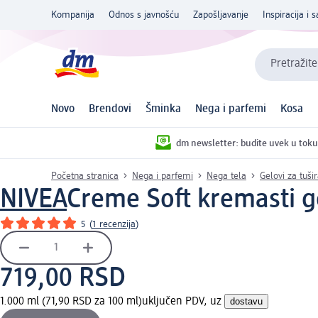
Kompanija
Odnos s javnošću
Zapošljavanje
Inspiracija i s
Pretražite
Novo
Brendovi
Šminka
Nega i parfemi
Kosa
dm newsletter: budite uvek u toku
Početna stranica
Nega i parfemi
Nega tela
Gelovi za tuši
NIVEA
Creme Soft kremasti ge
5
(
1 recenzija
)
719,00 RSD
1.000 ml (71,90 RSD za 100 ml)
uključen PDV, uz
dostavu