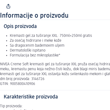
Informacije o proizvodu
Opis proizvoda
Kremasti gel za tuširanje XXL: 750ml+250ml gratis
Za osećaj hidrirane i meke kože
Sa dragocenim bademovim uljem
Dermatološki ispitano
Formulacija bez mikroplastike*
NIVEA Creme Soft kremasti gel za tuširanje XXL pruža osećaj hidri
meku, kremastu penu koja nežno čisti kožu, dok blagi miris badema
kremasti gel za tuširanje XXL ostavlja kožu svilenkasto mekom i gla
dm broj proizvoda: 3146726
GTIN: 9005800410906
Karakteristike proizvoda
Tip proizvoda: