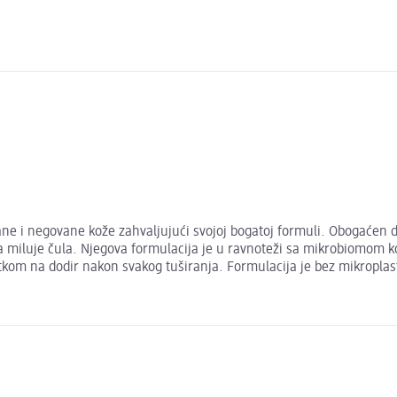
rane i negovane kože zahvaljujući svojoj bogatoj formuli. Obogaćen
 miluje čula. Njegova formulacija je u ravnoteži sa mikrobiomom ko
tkom na dodir nakon svakog tuširanja. Formulacija je bez mikroplast