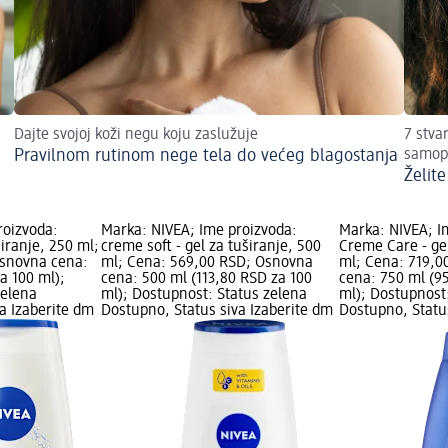
Dajte svojoj koži negu koju zaslužuje
7 stva
Pravilnom rutinom nege tela do većeg blagostanja
samop
Želit
roizvoda:
Marka: NIVEA; Ime proizvoda:
Marka: NIVEA; I
širanje, 250 ml;
creme soft - gel za tuširanje, 500
Creme Care - gel
Osnovna cena:
ml; Cena: 569,00 RSD; Osnovna
ml; Cena: 719,0
a 100 ml);
cena: 500 ml (113,80 RSD za 100
cena: 750 ml (9
zelena
ml); Dostupnost: Status zelena
ml); Dostupnost
a Izaberite dm
Dostupno, Status siva Izaberite dm
Dostupno, Statu