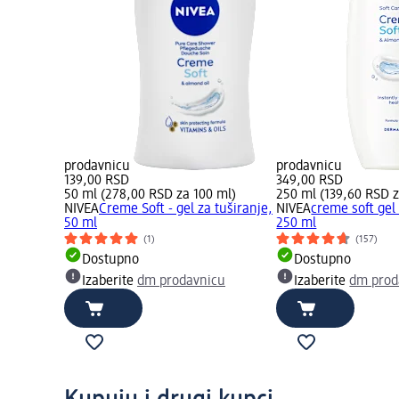
prodavnicu
prodavnicu
139,00 RSD
349,00 RSD
50 ml (278,00 RSD za 100 ml)
250 ml (139,60 RSD z
NIVEA
Creme Soft - gel za tuširanje,
NIVEA
creme soft gel 
50 ml
250 ml
(1)
(157)
Dostupno
Dostupno
Izaberite
dm prodavnicu
Izaberite
dm prod