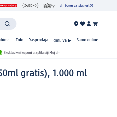
ubimci
Foto
Rasprodaja
Samo online
dmLIVE ▶
Ekskluzivni kuponi u aplikaciji Moj dm
0ml gratis), 1.000 ml