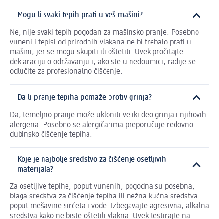
Mogu li svaki tepih prati u veš mašini?
Ne, nije svaki tepih pogodan za mašinsko pranje. Posebno
vuneni i tepisi od prirodnih vlakana ne bi trebalo prati u
mašini, jer se mogu skupiti ili oštetiti. Uvek pročitajte
deklaraciju o održavanju i, ako ste u nedoumici, radije se
odlučite za profesionalno čišćenje.
Da li pranje tepiha pomaže protiv grinja?
Da, temeljno pranje može ukloniti veliki deo grinja i njihovih
alergena. Posebno se alergičarima preporučuje redovno
dubinsko čišćenje tepiha.
Koje je najbolje sredstvo za čišćenje osetljivih
materijala?
Za osetljive tepihe, poput vunenih, pogodna su posebna,
blaga sredstva za čišćenje tepiha ili nežna kućna sredstva
poput mešavine sirćeta i vode. Izbegavajte agresivna, alkalna
sredstva kako ne biste oštetili vlakna. Uvek testirajte na