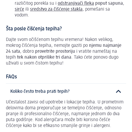
različitog porekla su i
odstranjivači fleka
poput sapuna
,
sirće
ili
sredstvo za čišćenje stakla
, pomešani sa
vodom.
Šta posle čišćenja tepiha?
Dajte svom očišćenom tepihu vremena! Nakon velikog,
mokrog čišćenja tepiha, nemojte gaziti po
njemu najmanje
24 sata
, dobro
provetrite prostoriju
i vratite nameštaj na
tepih
tek nakon otprilike tri dana
. Tako ćete ponovo dugo
uživati u svom čistom tepihu!
FAQs
Koliko često treba prati tepih?
Učestalost zavisi od upotrebe i lokacije tepiha. U prometnim
delovima doma preporučuje se temeljno čišćenje, odnosno
pranje ili profesionalno čišćenje, najmanje jednom do dva
puta godišnje. Kod alergičara može biti korisno češće
čišćenje kako bi se efikasno smanjile grinje i alergeni.