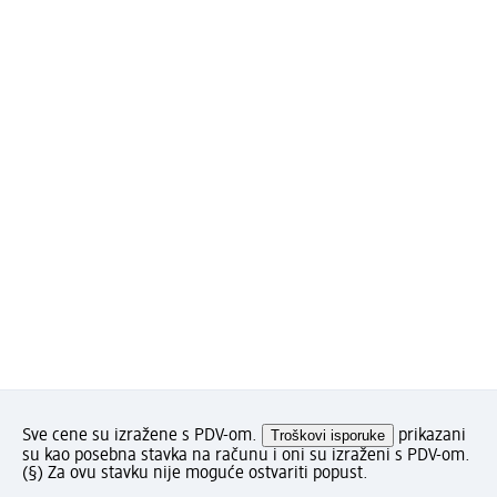
Sve cene su izražene s PDV-om.
Troškovi isporuke
prikazani
su kao posebna stavka na računu i oni su izraženi s PDV-om.
(§) Za ovu stavku nije moguće ostvariti popust.