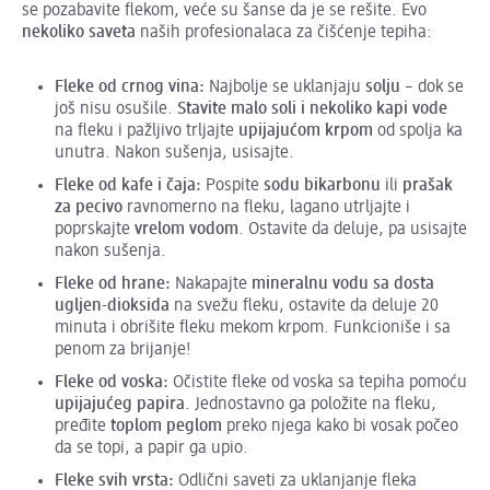
se pozabavite flekom, veće su šanse da je se rešite. Evo
nekoliko saveta
naših profesionalaca za čišćenje tepiha:
Fleke od crnog vina:
Najbolje se uklanjaju
solju
– dok se
još nisu osušile.
Stavite malo soli i nekoliko kapi vode
na fleku i pažljivo trljajte
upijajućom krpom
od spolja ka
unutra. Nakon sušenja, usisajte.
Fleke od kafe i čaja:
Pospite
sodu bikarbonu
ili
prašak
za pecivo
ravnomerno na fleku, lagano utrljajte i
poprskajte
vrelom vodom
. Ostavite da deluje, pa usisajte
nakon sušenja.
Fleke od hrane:
Nakapajte
mineralnu vodu sa dosta
ugljen-dioksida
na svežu fleku, ostavite da deluje 20
minuta i obrišite fleku mekom krpom. Funkcioniše i sa
penom za brijanje!
Fleke od voska:
Očistite fleke od voska sa tepiha pomoću
upijajućeg papira
. Jednostavno ga položite na fleku,
pređite
toplom peglom
preko njega kako bi vosak počeo
da se topi, a papir ga upio.
Fleke svih vrsta:
Odlični saveti za uklanjanje fleka