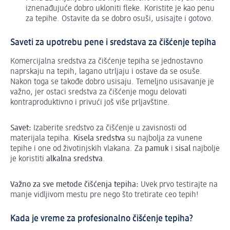
iznenađujuće dobro ukloniti fleke. Koristite je kao penu
za tepihe. Ostavite da se dobro osuši, usisajte i gotovo.
Saveti za upotrebu pene i sredstava za čišćenje tepiha
Komercijalna sredstva za čišćenje tepiha se jednostavno
naprskaju na tepih, lagano utrljaju i ostave da se osuše.
Nakon toga se takođe dobro usisaju. Temeljno usisavanje je
važno, jer ostaci sredstva za čišćenje mogu delovati
kontraproduktivno i privući još više prljavštine.
Savet:
Izaberite sredstvo za čišćenje u zavisnosti od
materijala tepiha.
Kisela sredstva
su najbolja za vunene
tepihe i one od životinjskih vlakana. Za
pamuk
i
sisal
najbolje
je koristiti
alkalna sredstva
.
Važno za sve metode čišćenja tepiha:
Uvek prvo testirajte na
manje vidljivom mestu pre nego što tretirate ceo tepih!
Kada je vreme za profesionalno čišćenje tepiha?