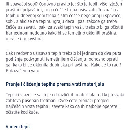
ili spavaćoj sobi? Osnovno pravilo je: što je tepih više izložen
prašini i prljavštini, to ga češće treba usisavati. To znači da
tepih u dnevnoj sobi treba čistiti češće nego onaj u spavaćoj
sobi, a ako se na tepihu igraju deca i pas, takođe ga treba
češće usisavati. Ipak, za svaki tepih važi: trebalo bi ga očistiti
bar jednom nedeljno
kako bi se temeljno uklonili prašina,
mrvice i prljavština.
Čak i redovno usisavan tepih trebalo
bi jednom do dva puta
godišnje
podvrgnuti temeljnijem čišćenju, odnosno oprati
ga, kako bi se uklonila dubinska prljavština. Kako se to radi?
Pokazaćemo vam.
Pranje i čišćenje tepiha prema vrsti materijala
Tepisi i staze se sastoje od različitih materijala, od kojih svaki
zahteva
poseban tretman
. Ovde ćete pronaći pregled
najčešćih vrsta tepiha i savete kako da ih najbolje operete i
očistite kod kuće.
Vuneni tepisi