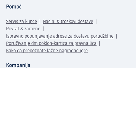
Pomoć
Servis za kupce
Načini & troškovi dostave
Povrat & zamene
Ispravno popunjavanje adrese za dostavu porudžbine
Poručivanje dm poklon-kartica za pravna lica
Kako da prepoznate lažne nagradne igre
Kompanija
O nama
Društvena odgovornost
Posao
Odnos s javnošću
dm asortiman
Usluge u dm prodavnicama
dm svet