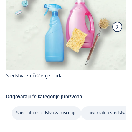
Sredstva za čišćenje poda
Ne
Pa
Odgovarajuće kategorije proizvoda
Specijalna sredstva za čišćenje
Univerzalna sredstva za