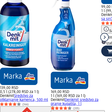
99,00
1 l (99
Denkm
sa sir
S
Do
Iza
139,00 RSD
0,5 l (278,00 RSD za 1 l)
169,00 RSD
Denkmit
Sredstvo za
1 l (169,00 RSD za 1 l)
otklanjanje kamenca, 500 ml
Denkmit
Denkmit sredstvo za
pranje kupatila, 1 l
(366)
(205)