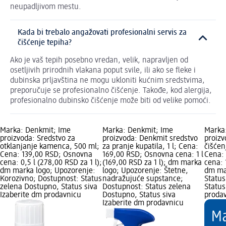
neupadljivom mestu.
Kada bi trebalo angažovati profesionalni servis za
čišćenje tepiha?
Ako je vaš tepih posebno vredan, velik, napravljen od
osetljivih prirodnih vlakana poput svile, ili ako se fleke i
dubinska prljavština ne mogu ukloniti kućnim sredstvima,
preporučuje se profesionalno čišćenje. Takođe, kod alergija,
profesionalno dubinsko čišćenje može biti od velike pomoći.
Marka: Denkmit; Ime
Marka: Denkmit; Ime
Marka
proizvoda: Sredstvo za
proizvoda: Denkmit sredstvo
proizv
otklanjanje kamenca, 500 ml;
za pranje kupatila, 1 l; Cena:
čišćen
Cena: 139,00 RSD; Osnovna
169,00 RSD; Osnovna cena: 1 l
Cena:
cena: 0,5 l (278,00 RSD za 1 l);
(169,00 RSD za 1 l); dm marka
cena: 
dm marka logo; Upozorenje:
logo; Upozorenje: Štetne,
dm ma
Korozivno; Dostupnost: Status
nadražujuće supstance;
Status
zelena Dostupno, Status siva
Dostupnost: Status zelena
Status
Izaberite dm prodavnicu
Dostupno, Status siva
proda
Izaberite dm prodavnicu