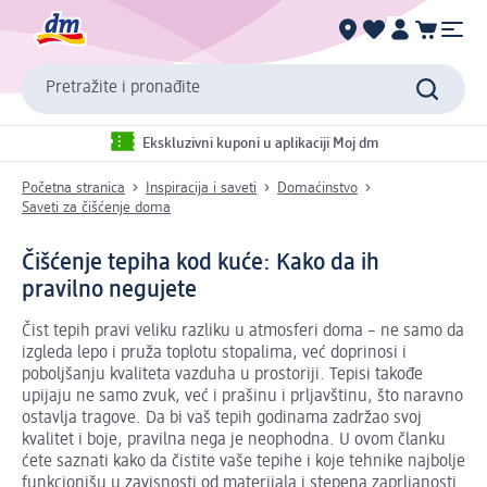
Pretražite i pronađite
Ekskluzivni kuponi u aplikaciji Moj dm
Početna stranica
Inspiracija i saveti
Domaćinstvo
Saveti za čišćenje doma
Čišćenje tepiha kod kuće: Kako da ih
pravilno negujete
Čist tepih pravi veliku razliku u atmosferi doma – ne samo da
izgleda lepo i pruža toplotu stopalima, već doprinosi i
poboljšanju kvaliteta vazduha u prostoriji. Tepisi takođe
upijaju ne samo zvuk, već i prašinu i prljavštinu, što naravno
ostavlja tragove. Da bi vaš tepih godinama zadržao svoj
kvalitet i boje, pravilna nega je neophodna. U ovom članku
ćete saznati kako da čistite vaše tepihe i koje tehnike najbolje
funkcionišu u zavisnosti od materijala i stepena zaprljanosti.