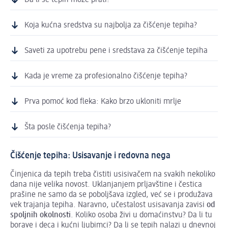
Da li se tepih može prati?
Koja kućna sredstva su najbolja za čišćenje tepiha?
Saveti za upotrebu pene i sredstava za čišćenje tepiha
Kada je vreme za profesionalno čišćenje tepiha?
Prva pomoć kod fleka: Kako brzo ukloniti mrlje
Šta posle čišćenja tepiha?
Čišćenje tepiha: Usisavanje i redovna nega
Činjenica da tepih treba čistiti usisivačem na svakih nekoliko
dana nije velika novost. Uklanjanjem prljavštine i čestica
prašine ne samo da se poboljšava izgled, već se i produžava
vek trajanja tepiha. Naravno, učestalost usisavanja zavisi
od
spoljnih okolnosti
. Koliko osoba živi u domaćinstvu? Da li tu
borave i deca i kućni ljubimci? Da li se tepih nalazi u dnevnoj