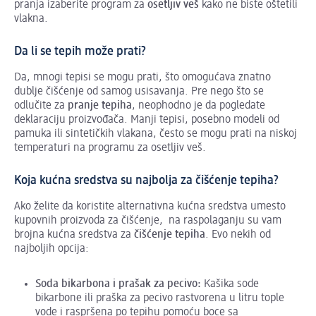
pranja izaberite program za
osetljiv veš
kako ne biste oštetili
vlakna.
Da li se tepih može prati?
Da, mnogi tepisi se mogu prati, što omogućava znatno
dublje čišćenje od samog usisavanja. Pre nego što se
odlučite za
pranje tepiha
, neophodno je da pogledate
deklaraciju proizvođača. Manji tepisi, posebno modeli od
pamuka ili sintetičkih vlakana, često se mogu prati na niskoj
temperaturi na programu za osetljiv veš.
Koja kućna sredstva su najbolja za čišćenje tepiha?
Ako želite da koristite alternativna kućna sredstva umesto
kupovnih proizvoda za čišćenje, na raspolaganju su vam
brojna kućna sredstva za
čišćenje tepiha
. Evo nekih od
najboljih opcija:
Soda bikarbona i prašak za pecivo:
Kašika sode
bikarbone ili praška za pecivo rastvorena u litru tople
vode i raspršena po tepihu pomoću boce sa