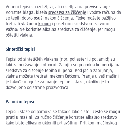
Vuneni tepisi su izdržljivi, ali i osetljivi na previše
vlage
.
Koristite
blaga, kisela
sredstva za čišćenje
i vodite računa da
se tepih dobro
osuši
nakon čišćenja. Fleke možete pažljivo
tretirati
vlažnom
krpom
i posebnim sredstvom za vunu.
Važno:
Ne koristite alkalna sredstva za čišćenje
, jer mogu
oštetiti vlakna.
Sintetički tepisi
Tepisi od sintetičkih vlakana (npr. poliester ili poliamid) su
laki za održavanje i otporni. Za njih su pogodna komercijalna
sredstva za čišćenje tepiha
ili
pena
. Kod jačih zaprljanja,
vlakna možete tretirati
mekom četkom
. Pranje u veš mašini
je takođe moguće za manje tepihe i staze, ukoliko je to
dozvoljeno od strane proizvođača.
Pamučni tepisi
Tepisi i staze od pamuka se takođe lako čiste
i često se mogu
prati u mašini
. Za ručno čišćenje koristite
alkalno sredstvo
kako biste efikasno uklonili prljavštinu. Prilikom mašinskog