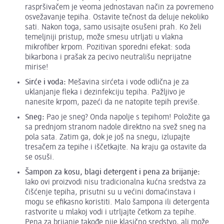
raspršivačem je veoma jednostavan način za povremeno
osvežavanje tepiha. Ostavite tečnost da deluje nekoliko
sati. Nakon toga, samo usisajte osušeni prah. Ko želi
temeljniji pristup, može smesu utrljati u vlakna
mikrofiber krpom. Pozitivan sporedni efekat: soda
bikarbona i prašak za pecivo neutrališu neprijatne
mirise!
Sirće i voda:
Mešavina sirćeta i vode odlična je za
uklanjanje fleka i dezinfekciju tepiha. Pažljivo je
nanesite krpom, pazeći da ne natopite tepih previše.
Sneg:
Pao je sneg? Onda napolje s tepihom! Položite ga
sa prednjom stranom nadole direktno na svež sneg na
pola sata. Zatim ga, dok je još na snegu, izlupajte
tresačem za tepihe i iščetkajte. Na kraju ga ostavite da
se osuši.
Šampon za kosu, blagi
detergent
i pena za brijanje:
Iako ovi proizvodi nisu tradicionalna kućna sredstva za
čišćenje tepiha, prisutni su u većini domaćinstava i
mogu se efikasno koristiti. Malo šampona ili detergenta
rastvorite u mlakoj vodi i utrljajte četkom za tepihe.
Pena za brijanje takođe nije klasično sredstvo, ali može