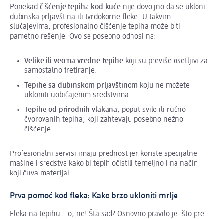
Ponekad
čišćenje tepiha kod kuće
nije dovoljno da se ukloni
dubinska prljavština ili tvrdokorne fleke. U takvim
slučajevima, profesionalno čišćenje tepiha može biti
pametno rešenje. Ovo se posebno odnosi na:
Velike ili veoma vredne tepihe
koji su previše osetljivi za
samostalno tretiranje.
Tepihe sa dubinskom prljavštinom
koju ne možete
ukloniti uobičajenim sredstvima.
Tepihe od prirodnih vlakana
, poput svile ili ručno
čvorovanih tepiha, koji zahtevaju posebno nežno
čišćenje.
Profesionalni servisi imaju prednost jer koriste specijalne
mašine i sredstva kako bi tepih očistili temeljno i na način
koji čuva materijal.
Prva pomoć kod fleka: Kako brzo ukloniti mrlje
Fleka na tepihu – o, ne! Šta sad? Osnovno pravilo je: što pre