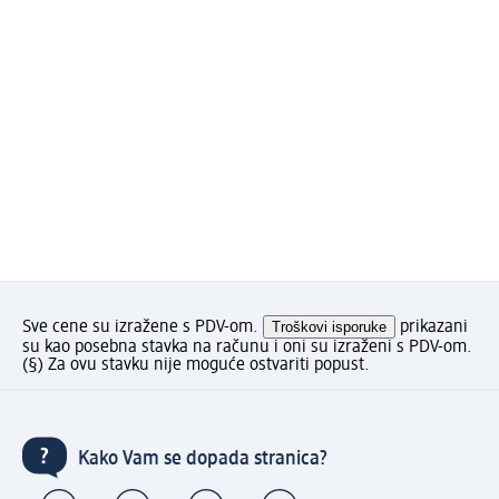
Sve cene su izražene s PDV-om.
Troškovi isporuke
prikazani
su kao posebna stavka na računu i oni su izraženi s PDV-om.
(§) Za ovu stavku nije moguće ostvariti popust.
Kako Vam se dopada stranica?