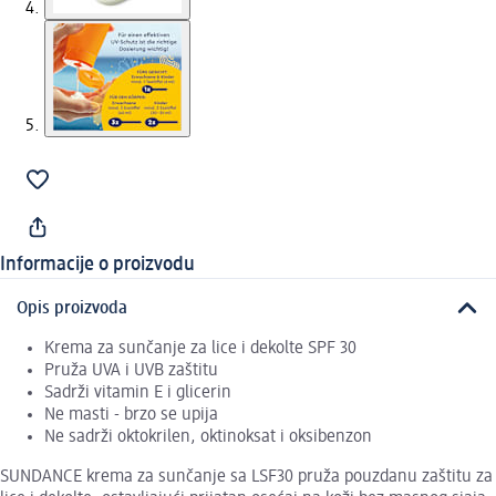
Informacije o proizvodu
Opis proizvoda
Krema za sunčanje za lice i dekolte SPF 30
Pruža UVA i UVB zaštitu
Sadrži vitamin E i glicerin
Ne masti - brzo se upija
Ne sadrži oktokrilen, oktinoksat i oksibenzon
SUNDANCE krema za sunčanje sa LSF30 pruža pouzdanu zaštitu za