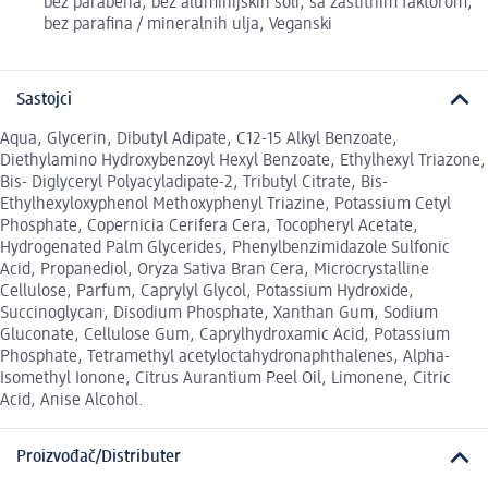
bez parabena, bez aluminijskih soli, sa zaštitnim faktorom,
bez parafina / mineralnih ulja, Veganski
Sastojci
Aqua, Glycerin, Dibutyl Adipate, C12-15 Alkyl Benzoate,
Diethylamino Hydroxybenzoyl Hexyl Benzoate, Ethylhexyl Triazone,
Bis- Diglyceryl Polyacyladipate-2, Tributyl Citrate, Bis-
Ethylhexyloxyphenol Methoxyphenyl Triazine, Potassium Cetyl
Phosphate, Copernicia Cerifera Cera, Tocopheryl Acetate,
Hydrogenated Palm Glycerides, Phenylbenzimidazole Sulfonic
Acid, Propanediol, Oryza Sativa Bran Cera, Microcrystalline
Cellulose, Parfum, Caprylyl Glycol, Potassium Hydroxide,
Succinoglycan, Disodium Phosphate, Xanthan Gum, Sodium
Gluconate, Cellulose Gum, Caprylhydroxamic Acid, Potassium
Phosphate, Tetramethyl acetyloctahydronaphthalenes, Alpha-
Isomethyl Ionone, Citrus Aurantium Peel Oil, Limonene, Citric
Acid, Anise Alcohol.
Proizvođač/Distributer