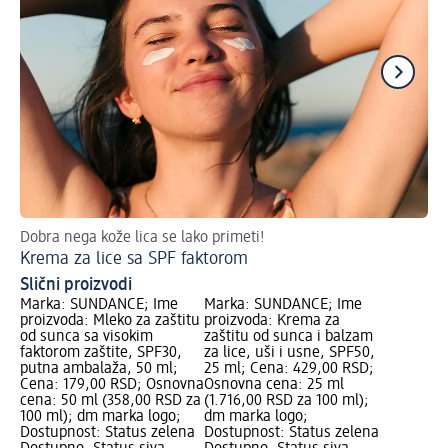
Dobra nega kože lica se lako primeti!
Koj
Krema za lice sa SPF faktorom
Za
Slični proizvodi
Marka: SUNDANCE; Ime
Marka: SUNDANCE; Ime
proizvoda: Mleko za zaštitu
proizvoda: Krema za
od sunca sa visokim
zaštitu od sunca i balzam
faktorom zaštite, SPF30,
za lice, uši i usne, SPF50,
putna ambalaža, 50 ml;
25 ml; Cena: 429,00 RSD;
Cena: 179,00 RSD; Osnovna
Osnovna cena: 25 ml
cena: 50 ml (358,00 RSD za
(1.716,00 RSD za 100 ml);
100 ml); dm marka logo;
dm marka logo;
Dostupnost: Status zelena
Dostupnost: Status zelena