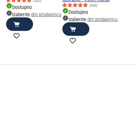
tuširanje - med i mleko
(202)
(145)
Dostupno
Dostupno
Izaberite
dm prodavnicu
Izaberite
dm prodavnicu