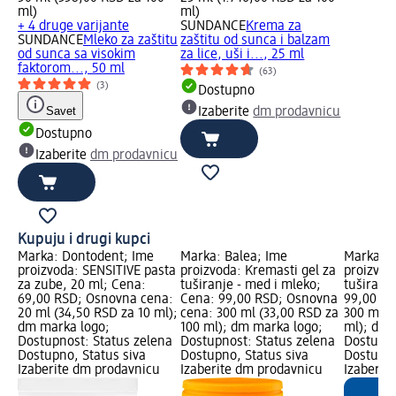
ml)
ml)
+ 4 druge varijante
SUNDANCE
Krema za
SUNDANCE
Mleko za zaštitu
zaštitu od sunca i balzam
od sunca sa visokim
za lice, uši i..., 25 ml
faktorom..., 50 ml
(63)
(3)
Dostupno
Savet
Izaberite
dm prodavnicu
Dostupno
Izaberite
dm prodavnicu
Kupuju i drugi kupci
Marka: Dontodent; Ime
Marka: Balea; Ime
Marka: B
proizvoda: SENSITIVE pasta
proizvoda: Kremasti gel za
proizvod
za zube, 20 ml; Cena:
tuširanje - med i mleko;
tuširanj
69,00 RSD; Osnovna cena:
Cena: 99,00 RSD; Osnovna
99,00 RS
20 ml (34,50 RSD za 10 ml);
cena: 300 ml (33,00 RSD za
300 ml (
dm marka logo;
100 ml); dm marka logo;
ml); dm 
Dostupnost: Status zelena
Dostupnost: Status zelena
Dostupno
Dostupno, Status siva
Dostupno, Status siva
Dostupno
Izaberite dm prodavnicu
Izaberite dm prodavnicu
Izaberit