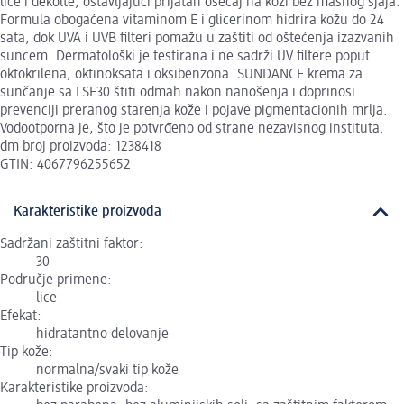
lice i dekolte, ostavljajući prijatan osećaj na koži bez masnog sjaja.
Formula obogaćena vitaminom E i glicerinom hidrira kožu do 24
sata, dok UVA i UVB filteri pomažu u zaštiti od oštećenja izazvanih
suncem. Dermatološki je testirana i ne sadrži UV filtere poput
oktokrilena, oktinoksata i oksibenzona. SUNDANCE krema za
sunčanje sa LSF30 štiti odmah nakon nanošenja i doprinosi
prevenciji preranog starenja kože i pojave pigmentacionih mrlja.
Vodootporna je, što je potvrđeno od strane nezavisnog instituta.
dm broj proizvoda: 1238418
GTIN: 4067796255652
Karakteristike proizvoda
Sadržani zaštitni faktor:
30
Područje primene:
lice
Efekat:
hidratantno delovanje
Tip kože:
normalna/svaki tip kože
Karakteristike proizvoda: