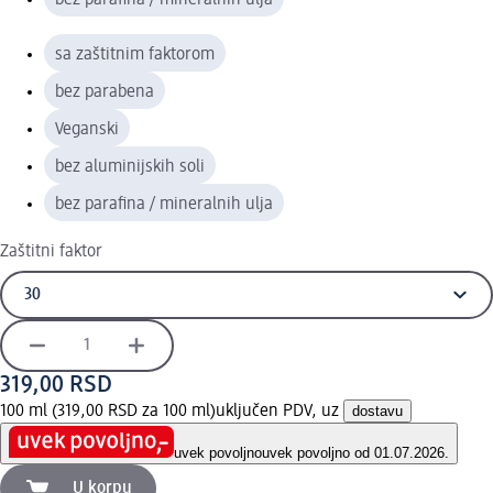
sa zaštitnim faktorom
bez parabena
Veganski
bez aluminijskih soli
bez parafina / mineralnih ulja
Zaštitni faktor
319,00 RSD
100 ml (319,00 RSD za 100 ml)
uključen PDV, uz
dostavu
uvek povoljno
uvek povoljno od 01.07.2026.
U korpu