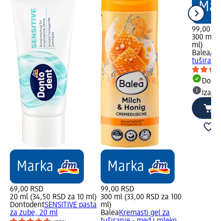
99,00 R
300 ml (
ml)
Balea
Aft
tuširanj
Dost
Izabe
69,00 RSD
99,00 RSD
20 ml (34,50 RSD za 10 ml)
300 ml (33,00 RSD za 100
Dontodent
SENSITIVE pasta
ml)
za zube, 20 ml
Balea
Kremasti gel za