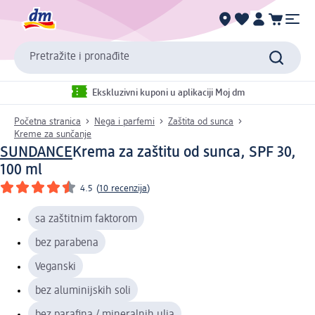
Pretražite i pronađite
Ekskluzivni kuponi u aplikaciji Moj dm
Početna stranica
Nega i parfemi
Zaštita od sunca
Kreme za sunčanje
SUNDANCE
Krema za zaštitu od sunca, SPF 30,
100 ml
4.5
(
10 recenzija
)
sa zaštitnim faktorom
bez parabena
Veganski
bez aluminijskih soli
bez parafina / mineralnih ulja