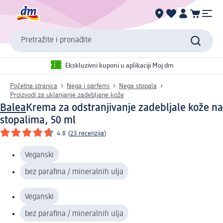
Pretražite i pronađite
Ekskluzivni kuponi u aplikaciji Moj dm
Početna stranica
Nega i parfemi
Nega stopala
Proizvodi za uklanjanje zadebljane kože
Balea
Krema za odstranjivanje zadebljale kože na
stopalima, 50 ml
4.8
(
23 recenzija
)
Veganski
bez parafina / mineralnih ulja
Veganski
bez parafina / mineralnih ulja