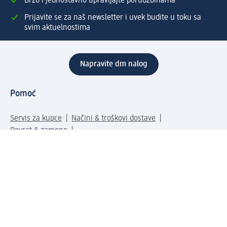
Brzo i jednostavno upravljajte porudžbinama
Prijavite se za naš newsletter i uvek budite u toku sa
svim aktuelnostima
Napravite dm nalog
Pomoć
Servis za kupce
Načini & troškovi dostave
Povrat & zamene
Ispravno popunjavanje adrese za dostavu porudžbine
Poručivanje dm poklon-kartica za pravna lica
Kako da prepoznate lažne nagradne igre
Kompanija
O nama
Društvena odgovornost
Posao