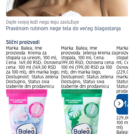
Dajte svojoj koži negu koju zaslužuje
Sav
Pravilnom rutinom nege tela do većeg blagostanja
Zn
Slični proizvodi
Marka: Balea; Ime
Marka: Balea; Ime
Marka: B
proizvoda: Krema za
proizvoda: Jelenja krema za
proizvod
stopala sa ureom, 100 ml;
stopala, 100 ml; Cena:
stopala 
Cena: 149,00 RSD; Osnovna
199,00 RSD; Osnovna cena:
ml; Cena
cena: 100 ml (149,00 RSD
100 ml (199,00 RSD za 100
Osnovna 
za 100 ml); dm marka logo;
ml); dm marka logo;
(229,00 
Dostupnost: Status zelena
Dostupnost: Status zelena
marka lo
Dostupno, Status siva
Dostupno, Status siva
Status z
Izaberite dm prodavnicu
Izaberite dm prodavnicu
Status s
prodavn
229,00 
100 ml (
ml)
Balea
Kre