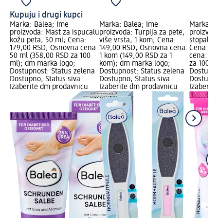
Kupuju i drugi kupci
Marka: Balea; Ime
Marka: Balea; Ime
Marka: B
proizvoda: Mast za ispucalu
proizvoda: Turpija za pete,
proizvod
kožu peta, 50 ml; Cena:
više vrsta, 1 kom; Cena:
stopala 
179,00 RSD; Osnovna cena:
149,00 RSD; Osnovna cena:
Cena: 14
50 ml (358,00 RSD za 100
1 kom (149,00 RSD za 1
cena: 10
ml); dm marka logo;
kom); dm marka logo;
za 100 m
Dostupnost: Status zelena
Dostupnost: Status zelena
Dostupno
Dostupno, Status siva
Dostupno, Status siva
Dostupno
Izaberite dm prodavnicu
Izaberite dm prodavnicu
Izaberit