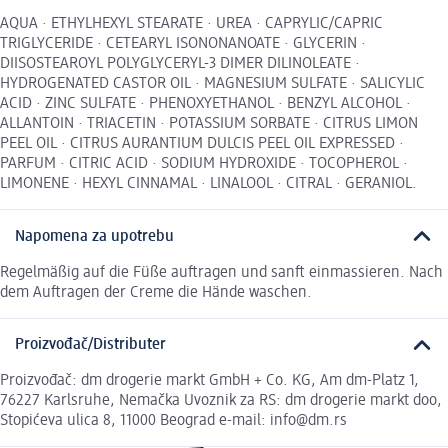
AQUA · ETHYLHEXYL STEARATE · UREA · CAPRYLIC/CAPRIC
TRIGLYCERIDE · CETEARYL ISONONANOATE · GLYCERIN ·
DIISOSTEAROYL POLYGLYCERYL-3 DIMER DILINOLEATE ·
HYDROGENATED CASTOR OIL · MAGNESIUM SULFATE · SALICYLIC
ACID · ZINC SULFATE · PHENOXYETHANOL · BENZYL ALCOHOL ·
ALLANTOIN · TRIACETIN · POTASSIUM SORBATE · CITRUS LIMON
PEEL OIL · CITRUS AURANTIUM DULCIS PEEL OIL EXPRESSED ·
PARFUM · CITRIC ACID · SODIUM HYDROXIDE · TOCOPHEROL ·
LIMONENE · HEXYL CINNAMAL · LINALOOL · CITRAL · GERANIOL.
Napomena za upotrebu
Regelmäßig auf die Füße auftragen und sanft einmassieren. Nach
dem Auftragen der Creme die Hände waschen.
Proizvođač/Distributer
Proizvođač: dm drogerie markt GmbH + Co. KG, Am dm-Platz 1,
76227 Karlsruhe, Nemačka Uvoznik za RS: dm drogerie markt doo,
Stopićeva ulica 8, 11000 Beograd e-mail: info@dm.rs