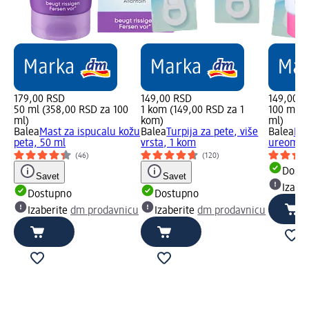
179,00 RSD
149,00 RSD
149,00 R
50 ml (358,00 RSD za 100
1 kom (149,00 RSD za 1
100 ml (
ml)
kom)
ml)
Balea
Mast za ispucalu kožu
Balea
Turpija za pete, više
Balea
Kre
peta, 50 ml
vrsta, 1 kom
ureom, 1
(46)
(120)
Dost
Savet
Savet
Izabe
Dostupno
Dostupno
Izaberite
dm prodavnicu
Izaberite
dm prodavnicu