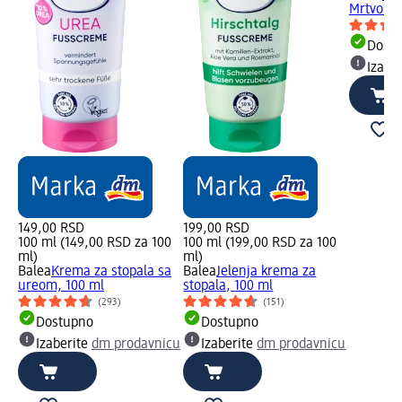
Mrtvo mo
Dost
Izabe
149,00 RSD
199,00 RSD
100 ml (149,00 RSD za 100
100 ml (199,00 RSD za 100
ml)
ml)
Balea
Krema za stopala sa
Balea
Jelenja krema za
ureom, 100 ml
stopala, 100 ml
(293)
(151)
Dostupno
Dostupno
Izaberite
dm prodavnicu
Izaberite
dm prodavnicu