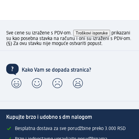
Sve cene su izražene s PDV-om.
Troškovi isporuke
prikazani
su kao posebna stavka na računu i oni su izraženi s PDV-om.
(§) Za ovu stavku nije moguće ostvariti popust.
Kako Vam se dopada stranica?
Kupujte brzo i udobno s dm nalogom
Besplatna dostava za sve porudžbine preko 3.000 RSD