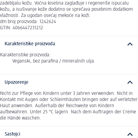
zadebljalu kožu. Voćna kiselina zaglađuje i regeneriše ispucalu
kožu, a isušivanje kože dodatno se sprečava posebnim dodatkom
vlažnosti. Za ugodan osećaj mekoće na koži.
dm broj proizvoda: 1242624
GTIN: 4066447231212
Karakteristike proizvoda
Karakteristike proizvoda:
Veganski, bez parafina / mineralnih ulja
Upozorenje
Nicht zur Pflege von Kindern unter 3 Jahren verwenden. Nicht in
Kontakt mit Augen oder Schleimhäuten bringen oder auf verletzter
Haut anwenden. Außerhalb der Reichweite von Kindern
aufbewahren. Unter 25 °C lagern. Nach dem Auftragen der Creme
die Hände waschen.
Sastojci