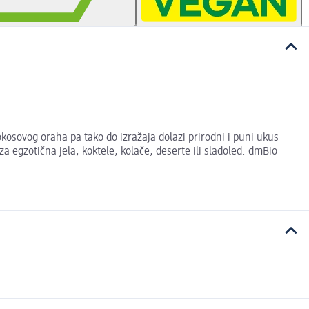
okosovog oraha pa tako do izražaja dolazi prirodni i puni ukus
a egzotična jela, koktele, kolače, deserte ili sladoled. dmBio