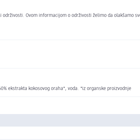
 ili održivosti. Ovom informacijom o održivosti želimo da olakšamo s
0% ekstrakta kokosovog oraha*, voda. *iz organske proizvodnje