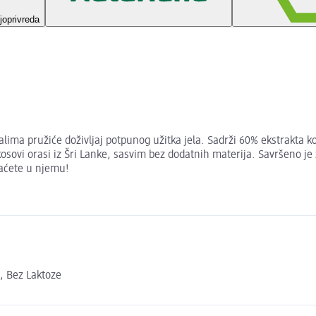
joprivreda
alima pružiće doživljaj potpunog užitka jela. Sadrži 60% ekstrakta k
sovi orasi iz Šri Lanke, sasvim bez dodatnih materija. Savršeno je z
vaćete u njemu!
, Bez Laktoze