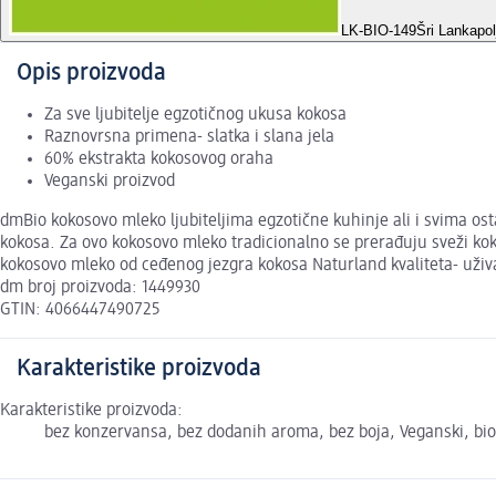
LK-BIO-149
Šri Lankapol
Opis proizvoda
Za sve ljubitelje egzotičnog ukusa kokosa
Raznovrsna primena- slatka i slana jela
60% ekstrakta kokosovog oraha
Veganski proizvod
dmBio kokosovo mleko ljubiteljima egzotične kuhinje ali i svima ost
kokosa. Za ovo kokosovo mleko tradicionalno se prerađuju sveži koko
kokosovo mleko od ceđenog jezgra kokosa Naturland kvaliteta- uži
dm broj proizvoda: 1449930
GTIN: 4066447490725
Karakteristike proizvoda
Karakteristike proizvoda:
bez konzervansa, bez dodanih aroma, bez boja, Veganski, bio