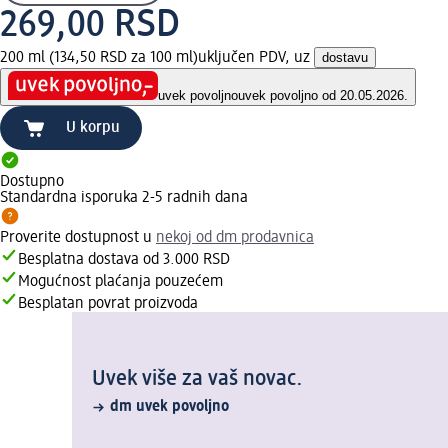
269,00 RSD
200 ml (134,50 RSD za 100 ml)
uključen PDV, uz
dostavu
uvek povoljno
uvek povoljno od 20.05.2026.
U korpu
Dostupno
Standardna isporuka 2-5 radnih dana
Proverite dostupnost u
nekoj od dm prodavnica
Besplatna dostava od 3.000 RSD
Mogućnost plaćanja pouzećem
Besplatan povrat proizvoda
Uvek više za vaš novac.
dm uvek povoljno