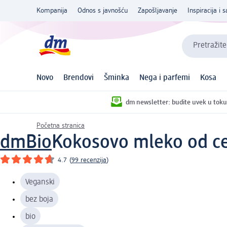
Kompanija
Odnos s javnošću
Zapošljavanje
Inspiracija i s
Pretražite
Novo
Brendovi
Šminka
Nega i parfemi
Kosa
dm newsletter: budite uvek u toku
Početna stranica
dmBio
Kokosovo mleko od ce
4.7
(
99 recenzija
)
Veganski
bez boja
bio