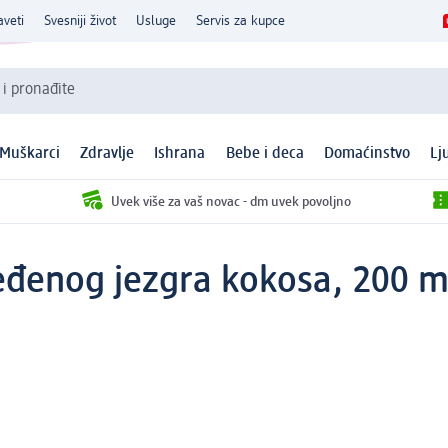
aveti
Svesniji život
Usluge
Servis za kupce
 i pronađite
Muškarci
Zdravlje
Ishrana
Bebe i deca
Domaćinstvo
Lj
Uvek više za vaš novac - dm uvek povoljno
đenog jezgra kokosa, 200 m