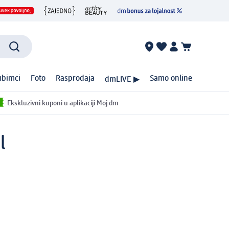
ubimci
Foto
Rasprodaja
Samo online
dmLIVE ▶
Ekskluzivni kuponi u aplikaciji Moj dm
l