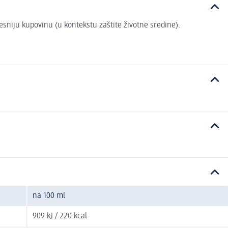
vesniju kupovinu (u kontekstu zaštite životne sredine).
na 100 ml
909 kJ / 220 kcal