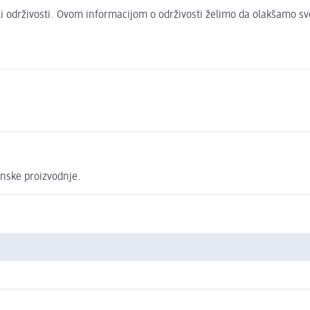
 ili održivosti. Ovom informacijom o održivosti želimo da olakšamo s
anske proizvodnje.