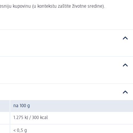
vesniju kupovinu (u kontekstu zaštite životne sredine).
na 100 g
1.275 kJ / 300 kcal
< 0,5 g