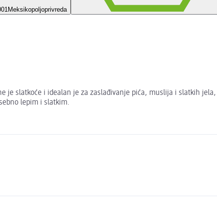
001
Meksikopoljoprivreda
 je slatkoće i idealan je za zaslađivanje pića, muslija i slatkih jel
osebno lepim i slatkim.