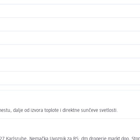
tu, dalje od izvora toplote i direktne sunčeve svetlosti.
7 Karlsruhe, Nemačka Uvoznik za RS: dm drogerie markt doo, Stopi