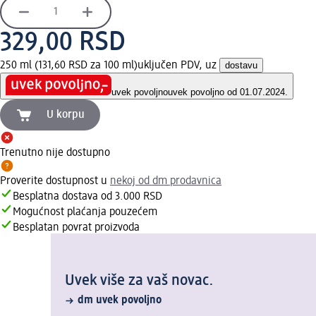
329,00 RSD
250 ml (131,60 RSD za 100 ml)
uključen PDV, uz
dostavu
uvek povoljno
uvek povoljno od 01.07.2024.
U korpu
Trenutno nije dostupno
Proverite dostupnost u
nekoj od dm prodavnica
Besplatna dostava od 3.000 RSD
Mogućnost plaćanja pouzećem
Besplatan povrat proizvoda
Uvek više za vaš novac.
dm uvek povoljno