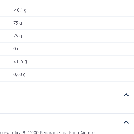
< 0,1 g
75 g
75 g
0 g
< 0,5 g
0,03 g
ćeva ulica 8, 11000 Beograd e-mail: info@dm.rs