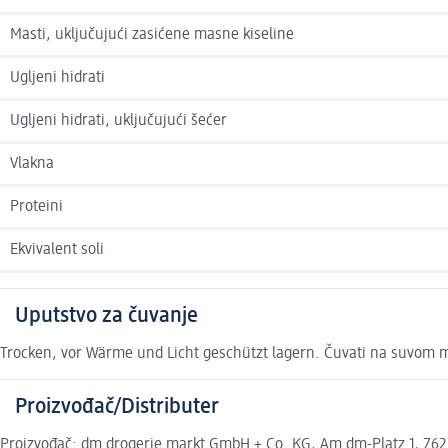
Masti, uključujući zasićene masne kiseline
Ugljeni hidrati
Ugljeni hidrati, uključujući šećer
Vlakna
Proteini
Ekvivalent soli
Uputstvo za čuvanje
Trocken, vor Wärme und Licht geschützt lagern. Čuvati na suvom mes
Proizvođač/Distributer
Proizvođač: dm drogerie markt GmbH + Co. KG, Am dm-Platz 1, 7622