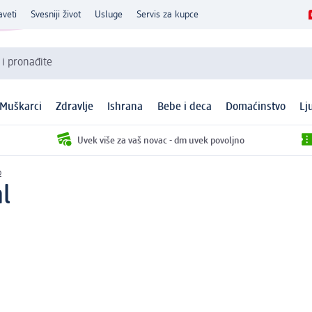
aveti
Svesniji život
Usluge
Servis za kupce
 i pronađite
Muškarci
Zdravlje
Ishrana
Bebe i deca
Domaćinstvo
Lj
Uvek više za vaš novac - dm uvek povoljno
p
l