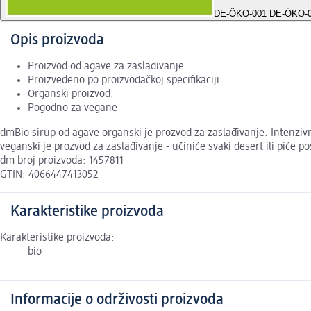
DE-ÖKO-001 DE-ÖKO-
Opis proizvoda
Proizvod od agave za zaslađivanje
Proizvedeno po proizvođačkoj specifikaciji
Organski proizvod.
Pogodno za vegane
dmBio sirup od agave organski je prozvod za zaslađivanje. Intenzivne
veganski je prozvod za zaslađivanje - učiniće svaki desert ili piće p
dm broj proizvoda: 1457811
GTIN: 4066447413052
Karakteristike proizvoda
Karakteristike proizvoda:
bio
Informacije o održivosti proizvoda