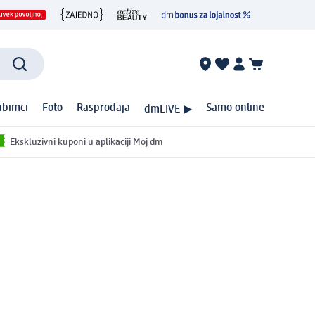
ubimci
Foto
Rasprodaja
Samo online
dmLIVE ▶
Ekskluzivni kuponi u aplikaciji Moj dm