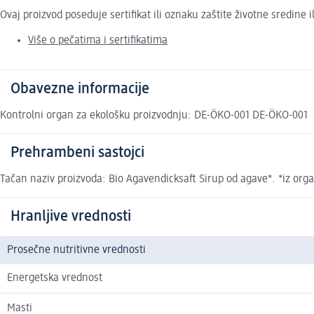
Ovaj proizvod poseduje sertifikat ili oznaku zaštite životne sredine
Više o pečatima i sertifikatima
Obavezne informacije
Kontrolni organ za ekološku proizvodnju: DE-ÖKO-001 DE-ÖKO-001
Prehrambeni sastojci
Tačan naziv proizvoda: Bio Agavendicksaft Sirup od agave*. *iz org
Hranljive vrednosti
Prosečne nutritivne vrednosti
Energetska vrednost
Masti