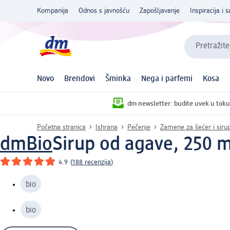
Kompanija
Odnos s javnošću
Zapošljavanje
Inspiracija i s
Pretražite
Novo
Brendovi
Šminka
Nega i parfemi
Kosa
dm newsletter: budite uvek u toku
Početna stranica
Ishrana
Pečenje
Zamene za šećer i siru
dmBio
Sirup od agave, 250 m
4.9
(
188 recenzija
)
bio
bio