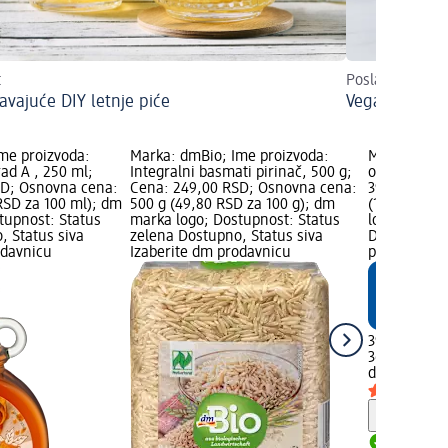
t
Poslastica s j
avajuće DIY letnje piće
Veganski mat
me proizvoda:
Marka: dmBio; Ime proizvoda:
Marka: dmBi
rad A , 250 ml;
Integralni basmati pirinač, 500 g;
od agave, 3
SD; Osnovna cena:
Cena: 249,00 RSD; Osnovna cena:
399,00 RSD;
RSD za 100 ml); dm
500 g (49,80 RSD za 100 g); dm
(110,83 RSD
tupnost: Status
marka logo; Dostupnost: Status
logo; Dostu
, Status siva
zelena Dostupno, Status siva
Dostupno, S
odavnicu
Izaberite dm prodavnicu
prodavnicu
399,00 RSD
360 ml (110
dmBio
Sirup
Savet