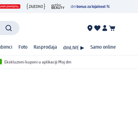
ubimci
Foto
Rasprodaja
Samo online
dmLIVE ▶
Ekskluzivni kuponi u aplikaciji Moj dm