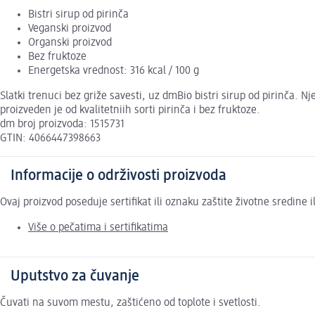
Bistri sirup od pirinča
Veganski proizvod
Organski proizvod
Bez fruktoze
Energetska vrednost: 316 kcal / 100 g
Slatki trenuci bez griže savesti, uz dmBio bistri sirup od pirinča. 
proizveden je od kvalitetniih sorti pirinča i bez fruktoze.
dm broj proizvoda: 1515731
GTIN: 4066447398663
Informacije o održivosti proizvoda
Ovaj proizvod poseduje sertifikat ili oznaku zaštite životne sredine
Više o pečatima i sertifikatima
Uputstvo za čuvanje
Čuvati na suvom mestu, zaštićeno od toplote i svetlosti.