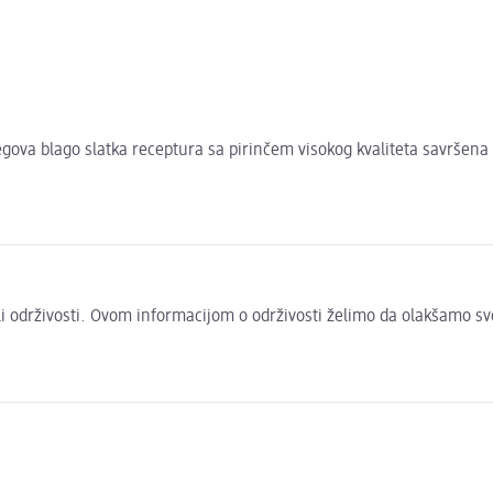
Njegova blago slatka receptura sa pirinčem visokog kvaliteta savršena
 ili održivosti. Ovom informacijom o održivosti želimo da olakšamo s