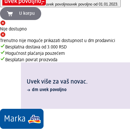
uvek povoljno
uvek povoljno od 01.01.2023.
U korpu
Nije dostupno
Trenutno nije moguće prikazati dostupnost u dm prodavnici
Besplatna dostava od 3.000 RSD
Mogućnost plaćanja pouzećem
Besplatan povrat proizvoda
Uvek više za vaš novac.
dm uvek povoljno