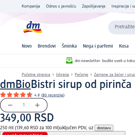
Kompanija
Odnos s javnošću
Zapošljavanje
Inspiracija i s
Pretražite
Novo
Brendovi
Šminka
Nega i parfemi
Kosa
dm newsletter: budite uvek u toku
Početna stranica
Ishrana
Pečenje
Zamene za šećer i siru
dmBio
Bistri sirup od pirinča
4.8
(
80 recenzija
)
349,00 RSD
250 ml (139,60 RSD za 100 ml)
uključen PDV, uz
dostavu