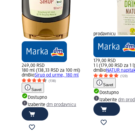
prodavnicu
179,00 RSD
249,00 RSD
1 l (179,00 RSD za 1 l
180 ml (138,33 RSD za 100 ml)
dmBio
NATUR napitak 
dmBio
Sirup od urme, 180 ml
(120)
(138)
Savet
Savet
Dostupno
Dostupno
Izaberite
dm prod
Izaberite
dm prodavnicu