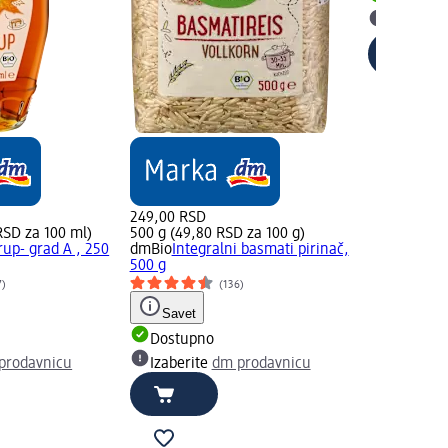
Dostupn
Izaberit
249,00 RSD
RSD za 100 ml)
500 g (49,80 RSD za 100 g)
rup- grad A , 250
dmBio
Integralni basmati pirinač,
500 g
7)
(136)
Savet
Dostupno
prodavnicu
Izaberite
dm prodavnicu