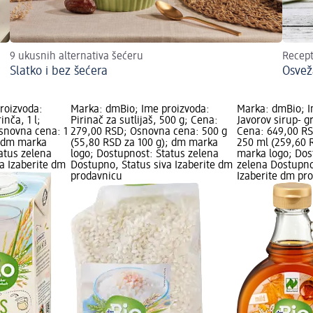
9 ukusnih alternativa šećeru
Recep
Slatko i bez šećera
Osvež
roizvoda:
Marka: dmBio; Ime proizvoda:
Marka: dmBio; I
nča, 1 l;
Pirinač za sutlijaš, 500 g; Cena:
Javorov sirup- g
snovna cena: 1
279,00 RSD; Osnovna cena: 500 g
Cena: 649,00 R
); dm marka
(55,80 RSD za 100 g); dm marka
250 ml (259,60 
atus zelena
logo; Dostupnost: Status zelena
marka logo; Dos
a Izaberite dm
Dostupno, Status siva Izaberite dm
zelena Dostupno
prodavnicu
Izaberite dm pr