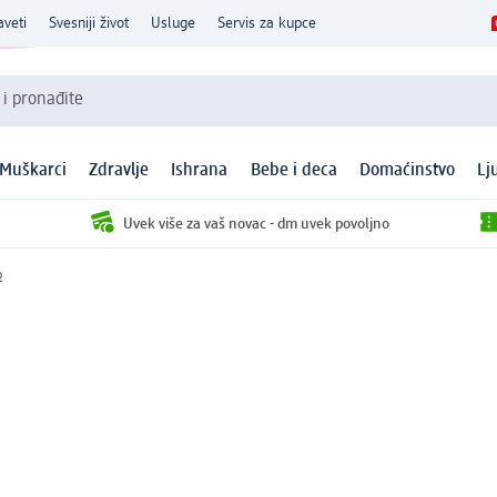
aveti
Svesniji život
Usluge
Servis za kupce
 i pronađite
Muškarci
Zdravlje
Ishrana
Bebe i deca
Domaćinstvo
Lj
Uvek više za vaš novac - dm uvek povoljno
p