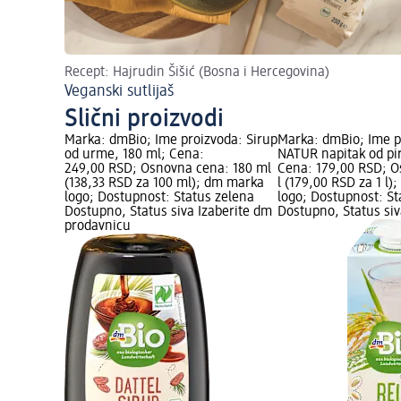
Recept: Hajrudin Šišić (Bosna i Hercegovina)
Veganski sutlijaš
Slični proizvodi
Marka: dmBio; Ime proizvoda: Sirup
Marka: dmBio; Ime p
od urme, 180 ml; Cena:
NATUR napitak od piri
249,00 RSD; Osnovna cena: 180 ml
Cena: 179,00 RSD; O
(138,33 RSD za 100 ml); dm marka
l (179,00 RSD za 1 l
logo; Dostupnost: Status zelena
logo; Dostupnost: St
Dostupno, Status siva Izaberite dm
Dostupno, Status siv
prodavnicu