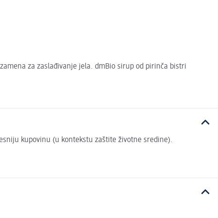
 zamena za zaslađivanje jela. dmBio sirup od pirinča bistri
vesniju kupovinu (u kontekstu zaštite životne sredine).