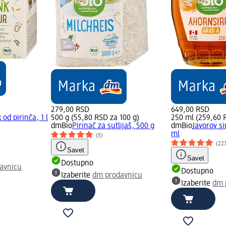
)
279,00 RSD
649,00 RSD
od pirinča, 1 l
500 g (55,80 RSD za 100 g)
250 ml (259,60 
dmBio
Pirinač za sutlijaš, 500 g
dmBio
Javorov si
ml
(5)
(22
Savet
Savet
Dostupno
avnicu
Dostupno
Izaberite
dm prodavnicu
Izaberite
dm 