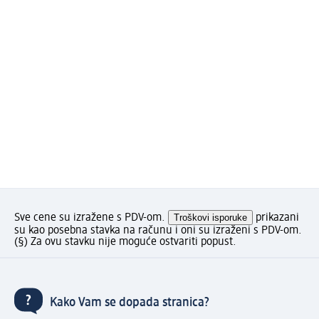
Sve cene su izražene s PDV-om.
Troškovi isporuke
prikazani
su kao posebna stavka na računu i oni su izraženi s PDV-om.
(§) Za ovu stavku nije moguće ostvariti popust.
Kako Vam se dopada stranica?