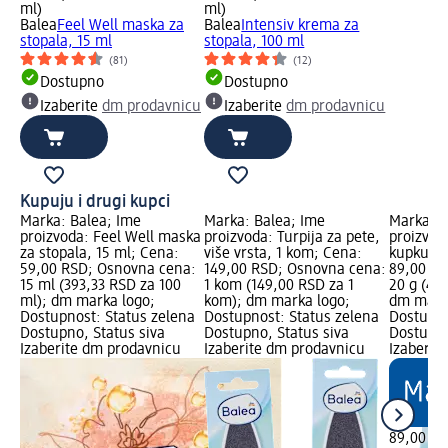
ml)
ml)
Balea
Feel Well maska za
Balea
Intensiv krema za
stopala, 15 ml
stopala, 100 ml
(81)
(12)
Dostupno
Dostupno
Izaberite
dm prodavnicu
Izaberite
dm prodavnicu
Kupuju i drugi kupci
Marka: Balea; Ime
Marka: Balea; Ime
Marka: B
proizvoda: Feel Well maska
proizvoda: Turpija za pete,
proizvod
za stopala, 15 ml; Cena:
više vrsta, 1 kom; Cena:
kupku st
59,00 RSD; Osnovna cena:
149,00 RSD; Osnovna cena:
89,00 RS
15 ml (393,33 RSD za 100
1 kom (149,00 RSD za 1
20 g (44
ml); dm marka logo;
kom); dm marka logo;
dm mark
Dostupnost: Status zelena
Dostupnost: Status zelena
Dostupno
Dostupno, Status siva
Dostupno, Status siva
Dostupno
Izaberite dm prodavnicu
Izaberite dm prodavnicu
Izaberit
89,00 R