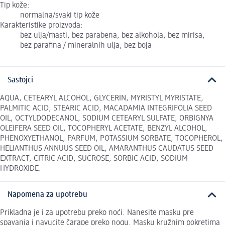
Tip kože:
normalna/svaki tip kože
Karakteristike proizvoda:
bez ulja/masti, bez parabena, bez alkohola, bez mirisa,
bez parafina / mineralnih ulja, bez boja
Sastojci
AQUA, CETEARYL ALCOHOL, GLYCERIN, MYRISTYL MYRISTATE,
PALMITIC ACID, STEARIC ACID, MACADAMIA INTEGRIFOLIA SEED
OIL, OCTYLDODECANOL, SODIUM CETEARYL SULFATE, ORBIGNYA
OLEIFERA SEED OIL, TOCOPHERYL ACETATE, BENZYL ALCOHOL,
PHENOXYETHANOL, PARFUM, POTASSIUM SORBATE, TOCOPHEROL,
HELIANTHUS ANNUUS SEED OIL, AMARANTHUS CAUDATUS SEED
EXTRACT, CITRIC ACID, SUCROSE, SORBIC ACID, SODIUM
HYDROXIDE.
Napomena za upotrebu
Prikladna je i za upotrebu preko noći. Nanesite masku pre
spavanja i navucite čarape preko nogu. Masku kružnim pokretima