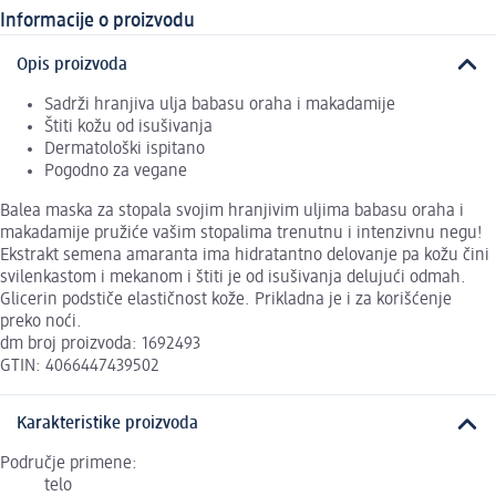
Informacije o proizvodu
Opis proizvoda
Sadrži hranjiva ulja babasu oraha i makadamije
Štiti kožu od isušivanja
Dermatološki ispitano
Pogodno za vegane
Balea maska za stopala svojim hranjivim uljima babasu oraha i
makadamije pružiće vašim stopalima trenutnu i intenzivnu negu!
Ekstrakt semena amaranta ima hidratantno delovanje pa kožu čini
svilenkastom i mekanom i štiti je od isušivanja delujući odmah.
Glicerin podstiče elastičnost kože. Prikladna je i za korišćenje
preko noći.
dm broj proizvoda: 1692493
GTIN: 4066447439502
Karakteristike proizvoda
Područje primene:
telo