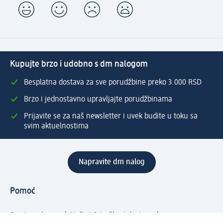
Kupujte brzo i udobno s dm nalogom
Besplatna dostava za sve porudžbine preko 3.000 RSD
Brzo i jednostavno upravljajte porudžbinama
Prijavite se za naš newsletter i uvek budite u toku sa
svim aktuelnostima
Napravite dm nalog
Pomoć
Servis za kupce
Načini & troškovi dostave