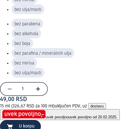
bez ulja/masti
bez parabena
bez alkohola
bez boja
bez parafina / mineralnih ulja
bez mirisa
bez ulja/masti
49,00 RSD
15 ml (326,67 RSD za 100 ml)
uključen PDV, uz
dostavu
uvek povoljno
uvek povoljno od 20.02.2025.
U korpu