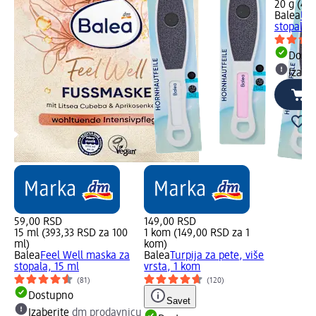
20 g (44
Balea
URE
stopala, 
Dost
Izabe
59,00 RSD
149,00 RSD
15 ml (393,33 RSD za 100
1 kom (149,00 RSD za 1
ml)
kom)
Balea
Feel Well maska za
Balea
Turpija za pete, više
stopala, 15 ml
vrsta, 1 kom
(81)
(120)
Dostupno
Savet
Izaberite
dm prodavnicu