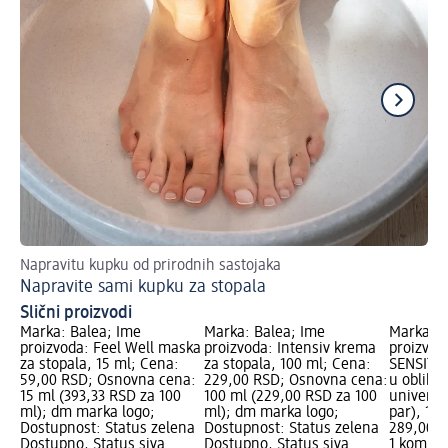
Napravitu kupku od prirodnih sastojaka
Daj
Napravite sami kupku za stopala
Pr
Slični proizvodi
Marka: Balea; Ime
Marka: Balea; Ime
Marka: B
proizvoda: Feel Well maska
proizvoda: Intensiv krema
proizvod
za stopala, 15 ml; Cena:
za stopala, 100 ml; Cena:
SENSITIV
59,00 RSD; Osnovna cena:
229,00 RSD; Osnovna cena:
u obliku
15 ml (393,33 RSD za 100
100 ml (229,00 RSD za 100
univerzal
ml); dm marka logo;
ml); dm marka logo;
par), 1 
Dostupnost: Status zelena
Dostupnost: Status zelena
289,00 R
Dostupno, Status siva
Dostupno, Status siva
1 kom (2