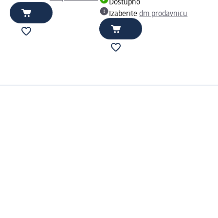
Dostupno
Izaberite
dm prodavnicu