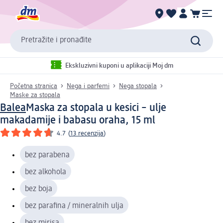
Pretražite i pronađite
Ekskluzivni kuponi u aplikaciji Moj dm
Početna stranica
Nega i parfemi
Nega stopala
Maske za stopala
Balea
Maska za stopala u kesici – ulje
makadamije i babasu oraha, 15 ml
4.7
(
13 recenzija
)
bez parabena
bez alkohola
bez boja
bez parafina / mineralnih ulja
bez mirisa