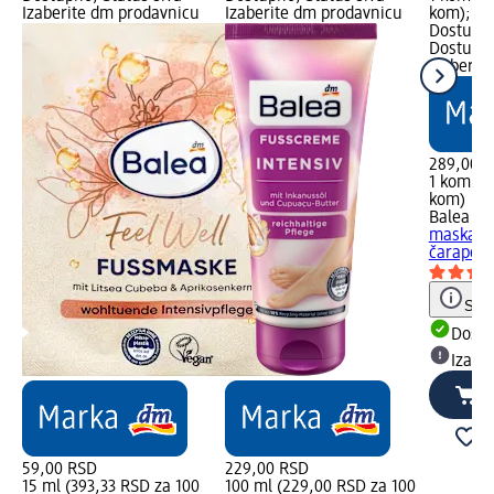
Izaberite dm prodavnicu
Izaberite dm prodavnicu
kom); dm
Dostupno
Dostupno
Izaberit
289,00 
1 kom (2
kom)
Balea m
maska za
čarape,.
Save
Dost
Izabe
59,00 RSD
229,00 RSD
15 ml (393,33 RSD za 100
100 ml (229,00 RSD za 100