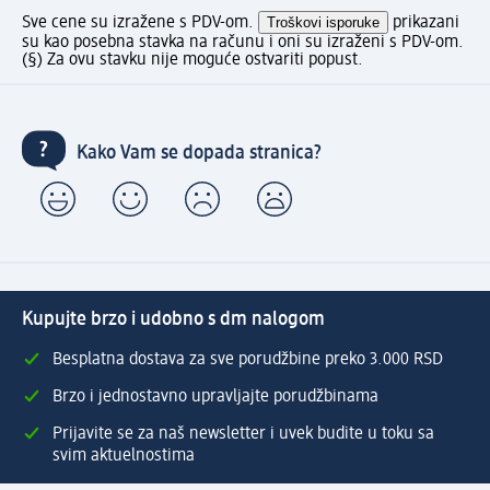
Sve cene su izražene s PDV-om.
Troškovi isporuke
prikazani
su kao posebna stavka na računu i oni su izraženi s PDV-om.
(§) Za ovu stavku nije moguće ostvariti popust.
Kako Vam se dopada stranica?
Kupujte brzo i udobno s dm nalogom
Besplatna dostava za sve porudžbine preko 3.000 RSD
Brzo i jednostavno upravljajte porudžbinama
Prijavite se za naš newsletter i uvek budite u toku sa
svim aktuelnostima