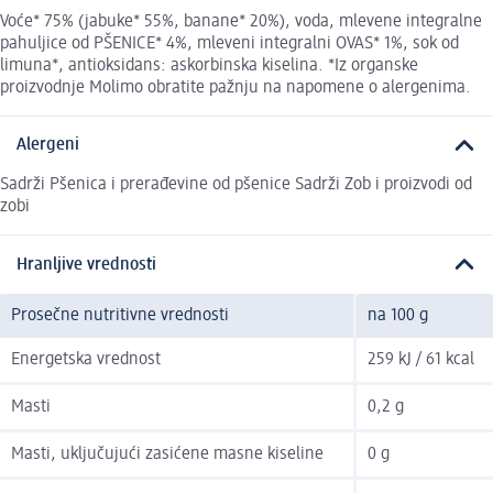
Voće* 75% (jabuke* 55%, banane* 20%), voda, mlevene integralne
pahuljice od PŠENICE* 4%, mleveni integralni OVAS* 1%, sok od
limuna*, antioksidans: askorbinska kiselina. *Iz organske
proizvodnje Molimo obratite pažnju na napomene o alergenima.
Alergeni
Sadrži Pšenica i prerađevine od pšenice Sadrži Zob i proizvodi od
zobi
Hranljive vrednosti
Prosečne nutritivne vrednosti
na 100 g
Energetska vrednost
259 kJ / 61 kcal
Masti
0,2 g
Masti, uključujući zasićene masne kiseline
0 g