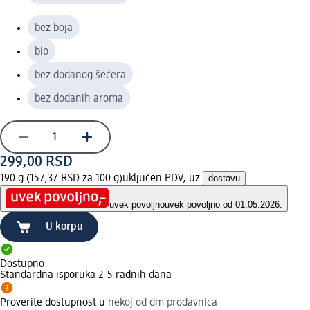
bez boja
bio
bez dodanog šećera
bez dodanih aroma
299,00 RSD
190 g (157,37 RSD za 100 g)
uključen PDV, uz
dostavu
uvek povoljno
uvek povoljno od 01.05.2026.
U korpu
Dostupno
Standardna isporuka 2-5 radnih dana
Proverite dostupnost u
nekoj od dm prodavnica