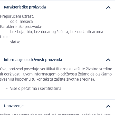
Karakteristike proizvoda
Preporučeni uzrast:
od 6. meseca
Karakteristike proizvoda:
bez boja, bio, bez dodanog šećera, bez dodanih aroma
Ukus:
slatko
Informacije o održivosti proizvoda
Ovaj proizvod poseduje sertifikat ili oznaku zaštite životne sredine
ili održivosti. Ovom informacijom o održivosti želimo da olakšamo
svesniju kupovinu (u kontekstu zaštite životne sredine).
Više o pečatima i sertifikatima
Upozorenje