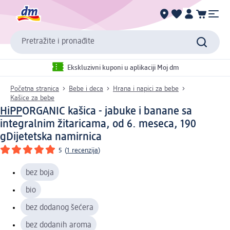
Pretražite i pronađite
Ekskluzivni kuponi u aplikaciji Moj dm
Početna stranica
Bebe i deca
Hrana i napici za bebe
Kašice za bebe
HiPP
ORGANIC kašica - jabuke i banane sa
integralnim žitaricama, od 6. meseca, 190
g
Dijetetska namirnica
5
(
1 recenzija
)
bez boja
bio
bez dodanog šećera
bez dodanih aroma