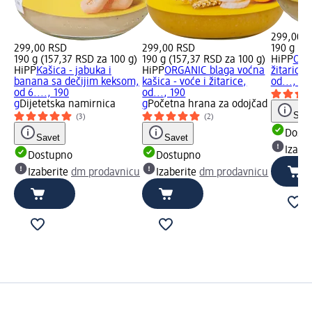
299,00 
299,00 RSD
299,00 RSD
190 g (15
190 g (157,37 RSD za 100 g)
190 g (157,37 RSD za 100 g)
HiPP
ORG
HiPP
Kašica - jabuka i
HiPP
ORGANIC blaga voćna
žitarice-
banana sa dečijim keksom,
kašica - voće i žitarice,
od..., 19
od 6...., 190
od..., 190
g
Dijetetska namirnica
g
Početna hrana za odojčad
Save
(3)
(2)
Dost
Savet
Savet
Izabe
Dostupno
Dostupno
Izaberite
dm prodavnicu
Izaberite
dm prodavnicu