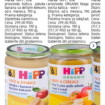
Marka: HiPP; Ime
Marka: HiPP; Ime
Marka: H
proizvoda: Kašica - jabuka i
proizvoda: ORGANIC blaga
proizvod
banana sa dečijim keksom,
voćna kašica - voće i
žitarice-
od 6. meseca, 190 g;
žitarice, od 6. meseca, 190
jabuke i
Pravna kategorija:
g; Pravna kategorija:
pirinčem
Dijetetska namirnica;
Početna hrana za odojčad;
Cena: 29
Cena: 299,00 RSD;
Cena: 299,00 RSD;
Osnovna 
Osnovna cena: 190 g
Osnovna cena: 190 g
(157,37 R
(157,37 RSD za 100 g);
(157,37 RSD za 100 g);
Dostupno
Dostupnost: Status zelena
Dostupnost: Status zelena
Dostupno
Dostupno, Status siva
Dostupno, Status siva
Izaberit
Izaberite dm prodavnicu
Izaberite dm prodavnicu