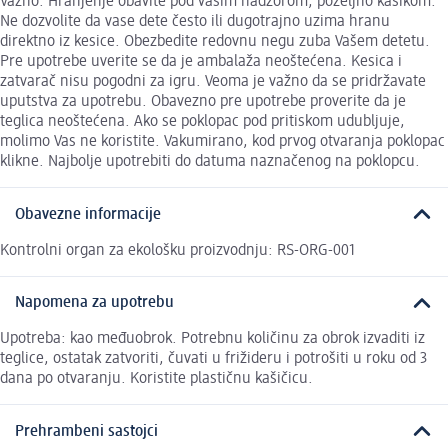
Važno: Hranjenje obavite pod vašim nadzorom, poželjno kašikom.
Ne dozvolite da vase dete često ili dugotrajno uzima hranu
direktno iz kesice. Obezbedite redovnu negu zuba Vašem detetu.
Pre upotrebe uverite se da je ambalaža neoštećena. Kesica i
zatvarač nisu pogodni za igru. Veoma je važno da se pridržavate
uputstva za upotrebu. Obavezno pre upotrebe proverite da je
teglica neoštećena. Ako se poklopac pod pritiskom udubljuje,
molimo Vas ne koristite. Vakumirano, kod prvog otvaranja poklopac
klikne. Najbolje upotrebiti do datuma naznačenog na poklopcu.
Obavezne informacije
Kontrolni organ za ekološku proizvodnju: RS-ORG-001
Napomena za upotrebu
Upotreba: kao međuobrok. Potrebnu količinu za obrok izvaditi iz
teglice, ostatak zatvoriti, čuvati u frižideru i potrošiti u roku od 3
dana po otvaranju. Koristite plastičnu kašičicu.
Prehrambeni sastojci