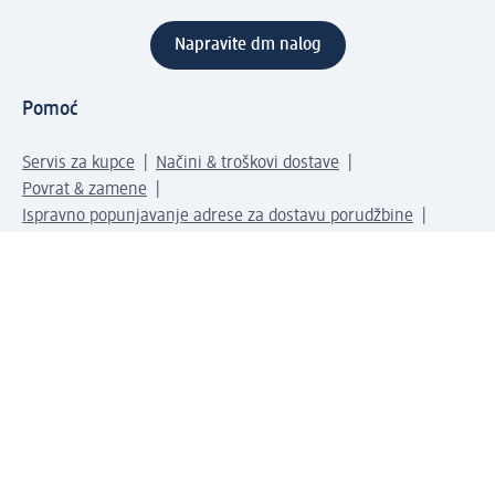
Napravite dm nalog
Pomoć
Servis za kupce
Načini & troškovi dostave
Povrat & zamene
Ispravno popunjavanje adrese za dostavu porudžbine
Poručivanje dm poklon-kartica za pravna lica
Kako da prepoznate lažne nagradne igre
Kompanija
O nama
Društvena odgovornost
Posao
Odnos s javnošću
dm asortiman
Usluge u dm prodavnicama
dm svet