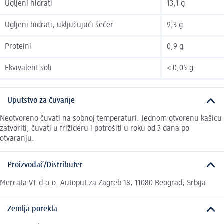
Ugljeni hidrati
13,1 g
Ugljeni hidrati, uključujući šećer
9,3 g
Proteini
0,9 g
Ekvivalent soli
< 0,05 g
Uputstvo za čuvanje
Neotvoreno čuvati na sobnoj temperaturi. Jednom otvorenu kašicu
zatvoriti, čuvati u frižideru i potrošiti u roku od 3 dana po
otvaranju.
Proizvođač/Distributer
Mercata VT d.o.o. Autoput za Zagreb 18, 11080 Beograd, Srbija
Zemlja porekla