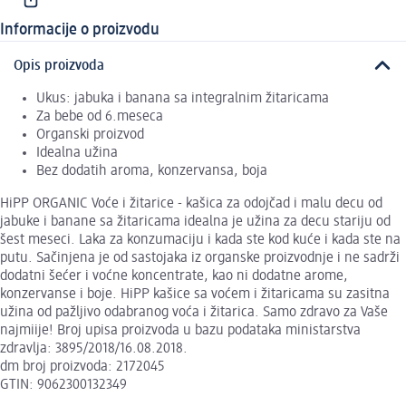
Informacije o proizvodu
Opis proizvoda
Ukus: jabuka i banana sa integralnim žitaricama
Za bebe od 6.meseca
Organski proizvod
Idealna užina
Bez dodatih aroma, konzervansa, boja
HiPP ORGANIC Voće i žitarice - kašica za odojčad i malu decu od
jabuke i banane sa žitaricama idealna je užina za decu stariju od
šest meseci. Laka za konzumaciju i kada ste kod kuće i kada ste na
putu. Sačinjena je od sastojaka iz organske proizvodnje i ne sadrži
dodatni šećer i voćne koncentrate, kao ni dodatne arome,
konzervanse i boje. HiPP kašice sa voćem i žitaricama su zasitna
užina od pažljivo odabranog voća i žitarica. Samo zdravo za Vaše
najmiije! Broj upisa proizvoda u bazu podataka ministarstva
zdravlja: 3895/2018/16.08.2018.
dm broj proizvoda: 2172045
GTIN: 9062300132349