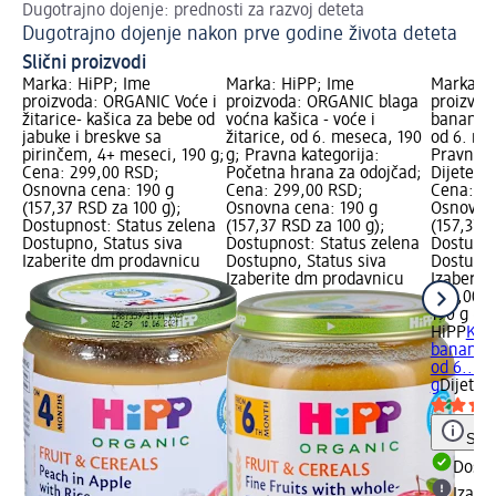
Dugotrajno dojenje: prednosti za razvoj deteta
Saz
Dugotrajno dojenje nakon prve godine života deteta
Uv
Slični proizvodi
Marka: HiPP; Ime
Marka: HiPP; Ime
Marka: H
proizvoda: ORGANIC Voće i
proizvoda: ORGANIC blaga
proizvoda
žitarice- kašica za bebe od
voćna kašica - voće i
banana s
jabuke i breskve sa
žitarice, od 6. meseca, 190
od 6. me
pirinčem, 4+ meseci, 190 g;
g; Pravna kategorija:
Pravna k
Cena: 299,00 RSD;
Početna hrana za odojčad;
Dijetets
Osnovna cena: 190 g
Cena: 299,00 RSD;
Cena: 29
(157,37 RSD za 100 g);
Osnovna cena: 190 g
Osnovna 
Dostupnost: Status zelena
(157,37 RSD za 100 g);
(157,37 R
Dostupno, Status siva
Dostupnost: Status zelena
Dostupno
Izaberite dm prodavnicu
Dostupno, Status siva
Dostupno
Izaberite dm prodavnicu
Izaberit
299,00 
190 g (15
HiPP
Kaši
banana s
od 6....,
g
Dijetet
Save
Dost
Izabe