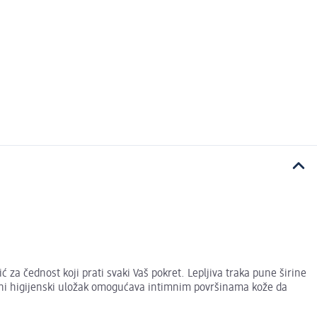
́ za čednost koji prati svaki Vaš pokret. Lepljiva traka pune širine
ni higijenski uložak omogućava intimnim površinama kože da