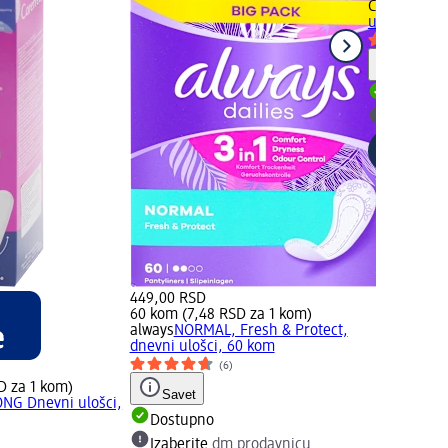
Carefree
CO
ulošci, 56 
Savet
Dostupn
Izaberit
449,00 RSD
60 kom (7,48 RSD za 1 kom)
always
NORMAL, Fresh & Protect,
dnevni ulošci, 60 kom
(6)
D za 1 kom)
Savet
NG Dnevni ulošci,
Dostupno
)
Izaberite
dm prodavnicu