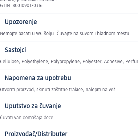
GTIN: 8001090170316
Upozorenje
Nemojte bacati u WC šolju. Čuvajte na suvom i hladnom mestu.
Sastojci
Cellulose, Polyethylene, Polypropylene, Polyester, Adhesive, Perfu
Napomena za upotrebu
Otvoriti proizvod, skinuti zaštitne trakice, nalepiti na veš
Uputstvo za čuvanje
Čuvati van domašaja dece.
Proizvođač/Distributer