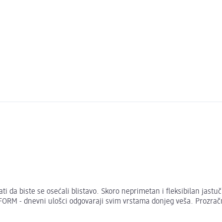
a biste se osećali blistavo. Skoro neprimetan i fleksibilan jastučic
FORM - dnevni ulošci odgovaraji svim vrstama donjeg veša. Prozrač