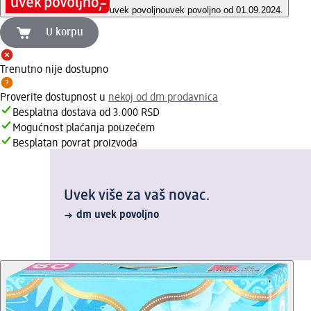
uvek povoljno
uvek povoljno od 01.09.2024.
U korpu
Trenutno nije dostupno
Proverite dostupnost u
nekoj od dm prodavnica
Besplatna dostava od 3.000 RSD
Mogućnost plaćanja pouzećem
Besplatan povrat proizvoda
Uvek više za vaš novac.
dm uvek povoljno