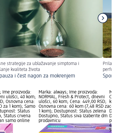
sne strategije za ublažavanje simptoma i
Prilagođeni tr
šanje kvaliteta života
performansi
auza i čest nagon za mokrenjem
Sport i menst
; Ime proizvoda:
Marka: always; Ime proizvoda:
Marka: Care
i ulošci, 40 kom;
NORMAL, Fresh & Protect, dnevni
COTTON FRE
SD; Osnovna cena:
ulošci, 60 kom; Cena: 449,00 RSD;
kom; Cena:
D za 1 kom); Samo
Osnovna cena: 60 kom (7,48 RSD za
cena: 56 ko
tupnost: Status
1 kom); Dostupnost: Status zelena
Dostupnost:
, Status crvena
Dostupno, Status siva Izaberite dm
Dostupno, S
an samo online
prodavnicu
prodavnicu
469,00 RSD
56 kom (8,3