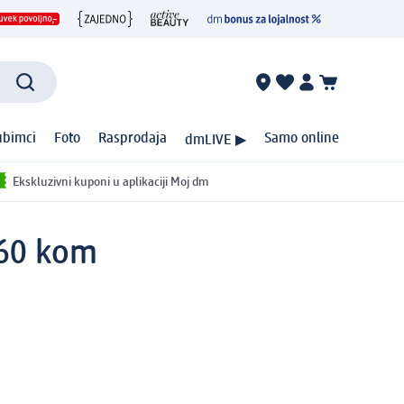
ubimci
Foto
Rasprodaja
Samo online
dmLIVE ▶
Ekskluzivni kuponi u aplikaciji Moj dm
 60 kom