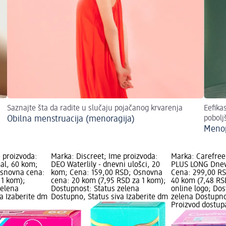
Saznajte šta da radite u slučaju pojačanog krvarenja
Eefika
Obilna menstruacija (menoragija)
pobolj
Menop
 proizvoda:
Marka: Discreet; Ime proizvoda:
Marka: Carefree
al, 60 kom;
DEO Waterlily - dnevni ulošci, 20
PLUS LONG Dnevn
Osnovna cena:
kom; Cena: 159,00 RSD; Osnovna
Cena: 299,00 R
 1 kom);
cena: 20 kom (7,95 RSD za 1 kom);
40 kom (7,48 RS
zelena
Dostupnost: Status zelena
online logo; Dos
a Izaberite dm
Dostupno, Status siva Izaberite dm
zelena Dostupno
Proizvod dostup