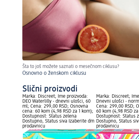
Šta to još možete saznati o mesečnom ciklusu?
Osnovno o ženskom ciklusu
Slični proizvodi
Marka: Discreet; Ime proizvoda:
Marka: Discreet; Ime
DEO Waterlilly - dnevni ulošci, 60
Dnevni ulošci - norm
ml; Cena: 299,00 RSD; Osnovna
Cena: 299,00 RSD; 
cena: 60 kom (4,98 RSD za 1 kom);
60 kom (4,98 RSD za
Dostupnost: Status zelena
Dostupnost: Status 
Dostupno, Status siva Izaberite dm
Dostupno, Status siv
prodavnicu
prodavnicu