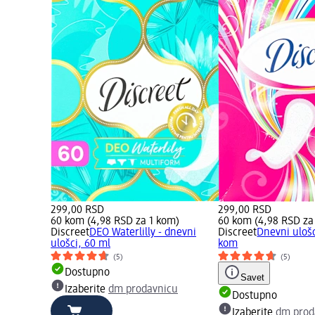
299,00 RSD
299,00 RSD
60 kom (4,98 RSD za 1 kom)
60 kom (4,98 RSD za
Discreet
DEO Waterlilly - dnevni
Discreet
Dnevni ulošc
ulošci, 60 ml
kom
(5)
(5)
Dostupno
Savet
Izaberite
dm prodavnicu
Dostupno
Izaberite
dm prod