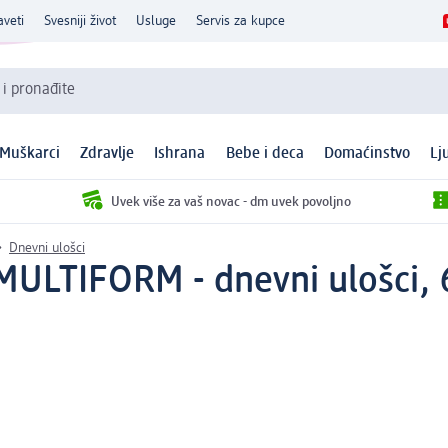
aveti
Svesniji život
Usluge
Servis za kupce
 i pronađite
Muškarci
Zdravlje
Ishrana
Bebe i deca
Domaćinstvo
Lj
Uvek više za vaš novac - dm uvek povoljno
Dnevni ulošci
MULTIFORM - dnevni ulošci,