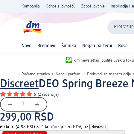
Kompanija
Odnos s javnošću
Zapošljavanje
Inspiracija i s
Pretražite
Novo
Brendovi
Šminka
Nega i parfemi
Kosa
dm newsletter: budite uvek u toku
Početna stranica
Nega i parfemi
Proizvodi za menstruaciju
Discreet
DEO Spring Breeze 
5
(
2 recenzija
)
299,00 RSD
60 kom (4,98 RSD za 1 kom)
uključen PDV, uz
dostavu