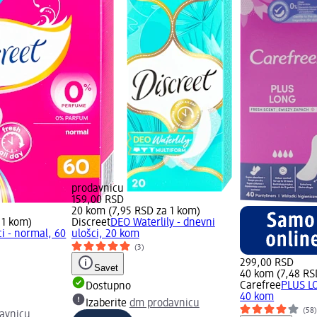
prodavnicu
159,00 RSD
20 kom (7,95 RSD za 1 kom)
 1 kom)
Discreet
DEO Waterlily - dnevni
i - normal, 60
ulošci, 20 kom
(3)
299,00 RSD
Savet
40 kom (7,48 RS
Carefree
PLUS LO
Dostupno
40 kom
Izaberite
dm prodavnicu
(58
avnicu