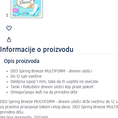
Informacije o proizvodu
Opis proizvoda
DEO Spring Breeze MULTIFORM - dnevni ulošci
Do 12 sati svežine
Debljina ispod 1 mm, tako da ih uopšte ne osećate
Tanki i fleksibilni dnevni ulošci koji prate pokret
Omogućavaju koži na da prirodno diše
DEO Spring Breeze MULTIFORM - dnevni ulošci drže svežinu do 12 sati d
za pravilno prianjanje tokom celog dana. DEO Spring Breeze MULTI
prirodno dišu.
dm broj proizvoda: 2502604