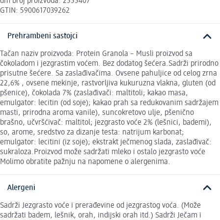
dm broj proizvoda: 2555407
GTIN: 5900617039262
Prehrambeni sastojci
Tačan naziv proizvoda: Protein Granola – Musli proizvod sa
čokoladom i jezgrastim voćem. Bez dodatog šećera.Sadrži prirodno
prisutne šećere. Sa zaslađivačima. Ovsene pahuljice od celog zrna
22,6% , ovsene mekinje, rastvorljiva kukuruzna vlakna, gluten (od
pšenice), čokolada 7% (zaslađivači: maltitoli; kakao masa,
emulgator: lecitin (od soje); kakao prah sa redukovanim sadržajem
masti, prirodna aroma vanile), suncokretovo ulje, pšenično
brašno, učvršćivač: maltitol; jezgrasto voće 2% (lešnici, bademi),
so, arome, sredstvo za dizanje testa: natrijum karbonat;
emulgator: lecitini (iz soje); ekstrakt ječmenog slada, zaslađivač:
sukraloza.Proizvod može sadržati mleko i ostalo jezgrasto voće
Molimo obratite pažnju na napomene o alergenima.
Alergeni
Sadrži Jezgrasto voće i prerađevine od jezgrastog voća. (Može
sadržati badem, lešnik, orah, indijski orah itd.) Sadrži Ječam i