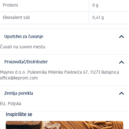
Proteini
0 g
Ekvivalent soli
0,41 g
Uputstvo za čuvanje
Čuvati na suvom mestu.
Proizvođač/Distributer
Mayrex d.o.o. Pukovnika Milenka Pavlovića 67, 11273 Batajnica
office@keprom.com
Zemlja porekla
EU, Poljska
Inspirišite se