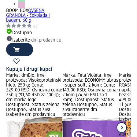
BOOM BOX
OVSENA
GRANOLA - čokolada i
badem, 60 g
(0)
Dostupno
Izaberite
dm prodavnicu
Kupuju i drugi kupci
Marka: dmBio; Ime
Marka: Teta Violeta; Ime
Marka: a
proizvoda: Visokoproteinski
proizvoda: ECONOMY ubrus
proizvo
hleb, 250 g; Cena:
- super soft, 2 kom; Cena:
ROASTED
229,00 RSD; Osnovna cena:
149,00 RSD; Osnovna cena:
napitak 
250 g (91,60 RSD za 100 g);
2 kom (74,50 RSD za 1
bez šećer
dm marka logo;
kom); Dostupnost: Status
499,00 R
Dostupnost: Status zelena
zelena Dostupno, Status
1 l (499,
Dostupno, Status siva
siva Izaberite dm
Dostupno
Izaberite dm prodavnicu
prodavnicu
Dostupno
Izaberit
499,00 
1 l (499,
alpro
NO 