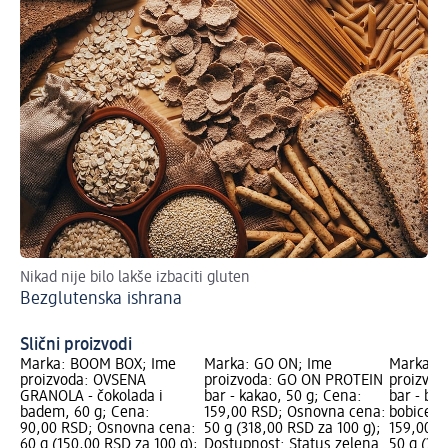
Nikad nije bilo lakše izbaciti gluten
Št
Bezglutenska ishrana
da
Ve
Slični proizvodi
Marka: BOOM BOX; Ime
Marka: GO ON; Ime
Marka: 
proizvoda: OVSENA
proizvoda: GO ON PROTEIN
proizvo
GRANOLA - čokolada i
bar - kakao, 50 g; Cena:
bar - bru
badem, 60 g; Cena:
159,00 RSD; Osnovna cena:
bobice, 
90,00 RSD; Osnovna cena:
50 g (318,00 RSD za 100 g);
159,00 R
60 g (150,00 RSD za 100 g);
Dostupnost: Status zelena
50 g (318