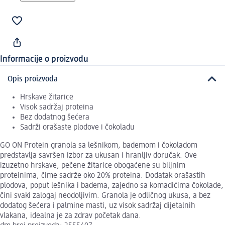
Informacije o proizvodu
Opis proizvoda
Hrskave žitarice
Visok sadržaj proteina
Bez dodatnog šećera
Sadrži orašaste plodove i čokoladu
GO ON Protein granola sa lešnikom, bademom i čokoladom
predstavlja savršen izbor za ukusan i hranljiv doručak. Ove
izuzetno hrskave, pečene žitarice obogaćene su biljnim
proteinima, čime sadrže oko 20% proteina. Dodatak orašastih
plodova, poput lešnika i badema, zajedno sa komadićima čokolade,
čini svaki zalogaj neodoljivim. Granola je odličnog ukusa, a bez
dodatog šećera i palmine masti, uz visok sadržaj dijetalnih
vlakana, idealna je za zdrav početak dana.