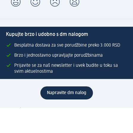
Kupujte brzo i udobno s dm nalogom
Besplatna dostava za sve porudžbine preko 3.000 RSD
Brzo i jednostavno upravljajte porudžbinama
Prijavite se za naš newsletter i uvek budite u toku sa
svim aktuelnostima
Napravite dm nalog
Pomoć
Servis za kupce
Načini & troškovi dostave
Povrat & zamene