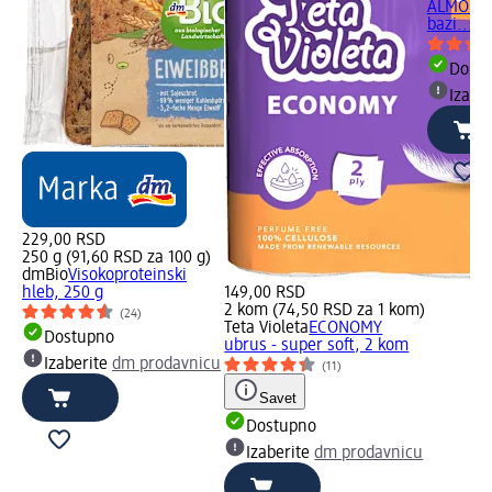
ALMOND 
bazi..., 1
Dost
Izabe
229,00 RSD
250 g (91,60 RSD za 100 g)
dmBio
Visokoproteinski
hleb, 250 g
149,00 RSD
2 kom (74,50 RSD za 1 kom)
(24)
Teta Violeta
ECONOMY
Dostupno
ubrus - super soft, 2 kom
Izaberite
dm prodavnicu
(11)
Savet
Dostupno
Izaberite
dm prodavnicu