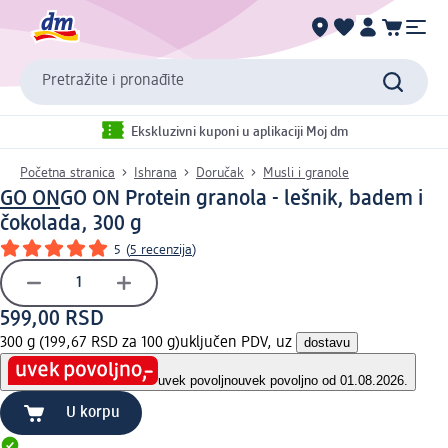
Pretražite i pronađite
Ekskluzivni kuponi u aplikaciji Moj dm
Početna stranica
Ishrana
Doručak
Musli i granole
GO ON
GO ON Protein granola - lešnik, badem i
čokolada, 300 g
5
(
5 recenzija
)
599,00 RSD
300 g (199,67 RSD za 100 g)
uključen PDV, uz
dostavu
uvek povoljno
uvek povoljno od 01.08.2026.
U korpu