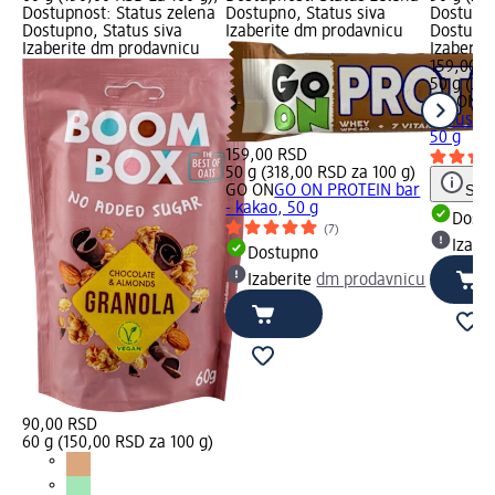
Dostupnost: Status zelena
Dostupno, Status siva
Dostupno
Dostupno, Status siva
Izaberite dm prodavnicu
Dostupno
Izaberite dm prodavnicu
Izaberit
159,00 R
50 g (31
GO ON
G
- brusnic
50 g
159,00 RSD
50 g (318,00 RSD za 100 g)
GO ON
GO ON PROTEIN bar
Save
- kakao, 50 g
Dost
(7)
Izabe
Dostupno
Izaberite
dm prodavnicu
90,00 RSD
60 g (150,00 RSD za 100 g)