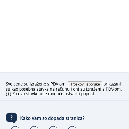
Sve cene su izražene s PDV-om.
Troškovi isporuke
prikazani
su kao posebna stavka na računu i oni su izraženi s PDV-om.
(§) Za ovu stavku nije moguće ostvariti popust.
Kako Vam se dopada stranica?