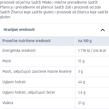
proizvodi od ječma Sadrži Mleko i mlečne prerađevine Sadrži
Pšenica i prerađevine od pšenice Sadrži Zob i proizvodi od zobi
Sadrži Žitarice koje sadrže gluten i proizvodi od žitarica koje sadrže
gluten
Hranljive vrednosti
Prosečne nutritivne vrednosti
na 100 g
Energetska vrednost
1.738 kJ / 416 kcal
Masti
15 g
Masti, uključujući zasićene masne kiseline
3 g
Ugljeni hidrati
44 g
Ugljeni hidrati, uključujući šećer
1,6 g
Vlakna
21 g