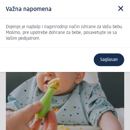
Važna napomena
Dojenje je najbolji i najprirodniji način ishrane za Vašu bebu.
Molimo, pre upotrebe dohrane za bebe, posavetujte se sa
Vašim pedijatrom.
Još Baby King
proizvoda
Inspirišite se
Saglasan