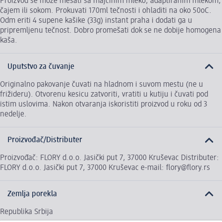
Proizvod se može mešati sa majčinim mleko, adaptiranim mlekom,
čajem ili sokom. Prokuvati 170ml tečnosti i ohladiti na oko 50oC.
Odm eriti 4 supene kašike (33g) instant praha i dodati ga u
pripremljenu tečnost. Dobro promešati dok se ne dobije homogena
kaša.
Uputstvo za čuvanje
Originalno pakovanje čuvati na hladnom i suvom mestu (ne u
frižideru). Otvorenu kesicu zatvoriti, vratiti u kutiju i čuvati pod
istim uslovima. Nakon otvaranja iskoristiti proizvod u roku od 3
nedelje.
Proizvođač/Distributer
Proizvođač: FLORY d.o.o. Jasički put 7, 37000 Kruševac Distributer:
FLORY d.o.o. Jasički put 7, 37000 Kruševac e-mail: flory@flory.rs
Zemlja porekla
Republika Srbija