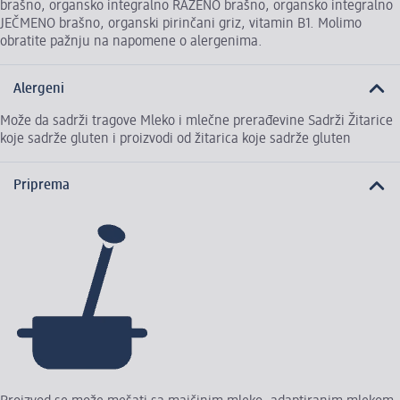
brašno, organsko integralno RAŽENO brašno, organsko integralno
JEČMENO brašno, organski pirinčani griz, vitamin B1. Molimo
obratite pažnju na napomene o alergenima.
Alergeni
Može da sadrži tragove Mleko i mlečne prerađevine Sadrži Žitarice
koje sadrže gluten i proizvodi od žitarica koje sadrže gluten
Priprema