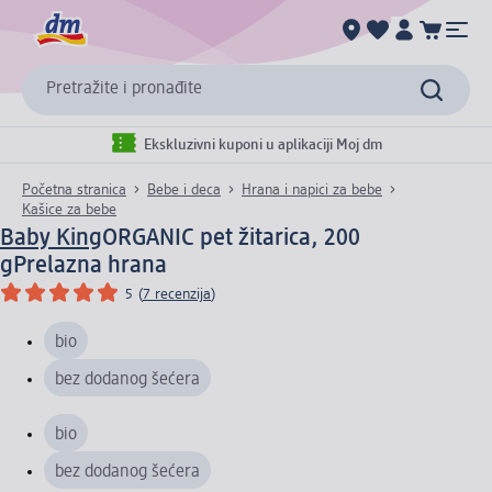
Pretražite i pronađite
Ekskluzivni kuponi u aplikaciji Moj dm
Početna stranica
Bebe i deca
Hrana i napici za bebe
Kašice za bebe
Baby King
ORGANIC pet žitarica, 200
g
Prelazna hrana
5
(
7 recenzija
)
bio
bez dodanog šećera
bio
bez dodanog šećera