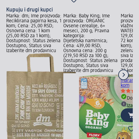
Kupuju i drugi kupci
Marka: dm; Ime proizvoda:
Marka: Baby King; Ime
Marka: n
Reciklirana papirna kesa, 1
proizvoda: ORGANIC
proizvod
kom; Cena: 25,00 RSD;
Ovsene cerealije, 6+
vlažne 
Osnovna cena: 1 kom
meseci, 200 g; Pravna
WATER, 
(25,00 RSD za 1 kom);
kategorija:
129,00 R
Dostupnost: Status zelena
Dijetetska namirnica;
72 kom (
Dostupno, Status siva
Cena: 439,00 RSD;
kom); Do
Izaberite dm prodavnicu
Osnovna cena: 200 g
zelena D
(219,50 RSD za 100 g);
siva Iza
Dostupnost: Status zelena
prodavn
Dostupno, Status siva
129,00 R
Izaberite dm prodavnicu
72 kom (
nevena
A
maramic
kom
Dost
Izabe