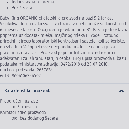
Jednostavna priprema
Bez šećera
Baby King ORGANIC dijetetski je proizvod na bazi 5 žitarica.
Visokokvalitetna i lako svarljiva hrana za bebe može se koristiti od
6. meseca starosti. Obogaćena je vitaminom B1. Brza i jednostavna
priprema uz dodatak mleka, majčinog mleka ili vode. Potpuno
prirodni i strogo laboratorijski kontrolisani sastojci koji se koriste,
obezbeđuju Vašoj bebi sve neophodne materije i energiju za
pravilan i zdrav rast. Proizvod je po nutritivnim vrednostima
adekvatan i za ishranu starijih osoba. Broj upisa proizvoda u bazu
podataka ministarstva zdravlja: 3472/2018 od 25.07.2018.
dm broj proizvoda: 2657834
GTIN: 8606106356502
Karakteristike proizvoda
Preporučeni uzrast:
od 6. meseca
Karakteristike proizvoda:
bio, bez dodanog šećera