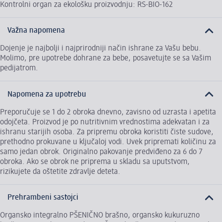
Kontrolni organ za ekološku proizvodnju: RS-BIO-162
Važna napomena
Dojenje je najbolji i najprirodniji način ishrane za Vašu bebu.
Molimo, pre upotrebe dohrane za bebe, posavetujte se sa Vašim
pedijatrom.
Napomena za upotrebu
Preporučuje se 1 do 2 obroka dnevno, zavisno od uzrasta i apetita
odojčeta. Proizvod je po nutritivnim vrednostima adekvatan i za
ishranu starijih osoba. Za pripremu obroka koristiti čiste sudove,
prethodno prokuvane u ključaloj vodi. Uvek pripremati količinu za
samo jedan obrok. Originalno pakovanje predviđeno za 6 do 7
obroka. Ako se obrok ne priprema u skladu sa uputstvom,
rizikujete da oštetite zdravlje deteta.
Prehrambeni sastojci
Organsko integralno PŠENIČNO brašno, organsko kukuruzno