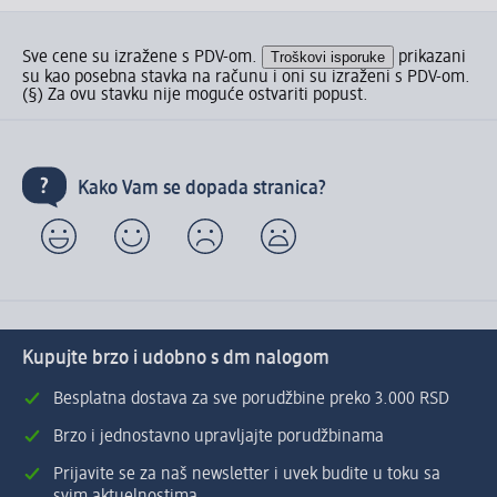
Sve cene su izražene s PDV-om.
Troškovi isporuke
prikazani
su kao posebna stavka na računu i oni su izraženi s PDV-om.
(§) Za ovu stavku nije moguće ostvariti popust.
Kako Vam se dopada stranica?
Kupujte brzo i udobno s dm nalogom
Besplatna dostava za sve porudžbine preko 3.000 RSD
Brzo i jednostavno upravljajte porudžbinama
Prijavite se za naš newsletter i uvek budite u toku sa
svim aktuelnostima