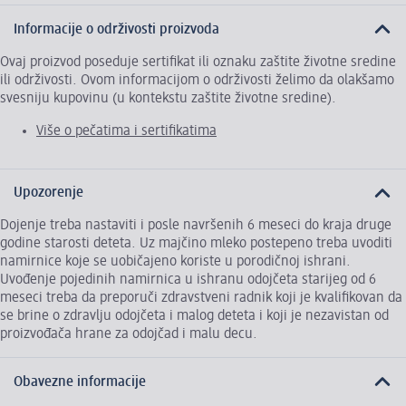
Informacije o održivosti proizvoda
Ovaj proizvod poseduje sertifikat ili oznaku zaštite životne sredine
ili održivosti. Ovom informacijom o održivosti želimo da olakšamo
svesniju kupovinu (u kontekstu zaštite životne sredine).
Više o pečatima i sertifikatima
Upozorenje
Dojenje treba nastaviti i posle navršenih 6 meseci do kraja druge
godine starosti deteta. Uz majčino mleko postepeno treba uvoditi
namirnice koje se uobičajeno koriste u porodičnoj ishrani.
Uvođenje pojedinih namirnica u ishranu odojčeta starijeg od 6
meseci treba da preporuči zdravstveni radnik koji je kvalifikovan da
se brine o zdravlju odojčeta i malog deteta i koji je nezavistan od
proizvođača hrane za odojčad i malu decu.
Obavezne informacije