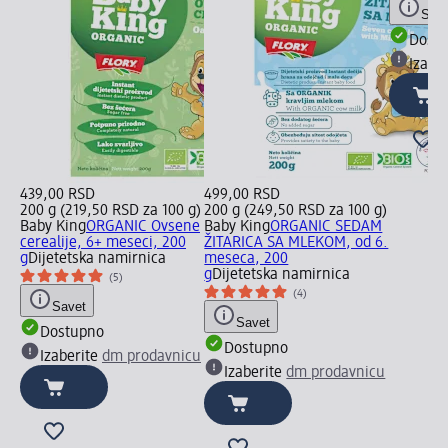
Save
Dost
Izabe
439,00 RSD
499,00 RSD
200 g (219,50 RSD za 100 g)
200 g (249,50 RSD za 100 g)
Baby King
ORGANIC Ovsene
Baby King
ORGANIC SEDAM
cerealije, 6+ meseci, 200
ŽITARICA SA MLEKOM, od 6.
g
Dijetetska namirnica
meseca, 200
g
Dijetetska namirnica
(5)
(4)
Savet
Savet
Dostupno
Dostupno
Izaberite
dm prodavnicu
Izaberite
dm prodavnicu