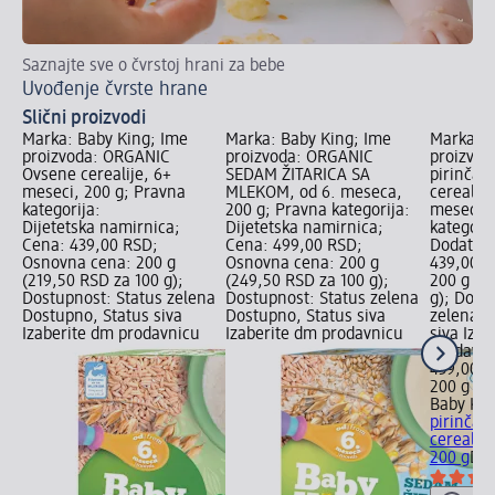
Saznajte sve o čvrstoj hrani za bebe
Du
Uvođenje čvrste hrane
Du
Slični proizvodi
Marka: Baby King; Ime
Marka: Baby King; Ime
Marka: B
proizvoda: ORGANIC
proizvoda: ORGANIC
proizvo
Ovsene cerealije, 6+
SEDAM ŽITARICA SA
pirinčan
meseci, 200 g; Pravna
MLEKOM, od 6. meseca,
cerealij
kategorija:
200 g; Pravna kategorija:
meseca, 
Dijetetska namirnica;
Dijetetska namirnica;
kategorij
Cena: 439,00 RSD;
Cena: 499,00 RSD;
Dodatak 
Osnovna cena: 200 g
Osnovna cena: 200 g
439,00 R
(219,50 RSD za 100 g);
(249,50 RSD za 100 g);
200 g (2
Dostupnost: Status zelena
Dostupnost: Status zelena
g); Dost
Dostupno, Status siva
Dostupno, Status siva
zelena D
Izaberite dm prodavnicu
Izaberite dm prodavnicu
siva Iza
prodavn
439,00 
200 g (2
Baby Kin
pirinčan
cerealij
200 g
Dod