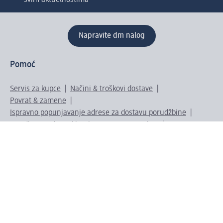
Napravite dm nalog
Pomoć
Servis za kupce
Načini & troškovi dostave
Povrat & zamene
Ispravno popunjavanje adrese za dostavu porudžbine
Poručivanje dm poklon-kartica za pravna lica
Kako da prepoznate lažne nagradne igre
Kompanija
O nama
Društvena odgovornost
Posao
Odnos s javnošću
dm asortiman
Usluge u dm prodavnicama