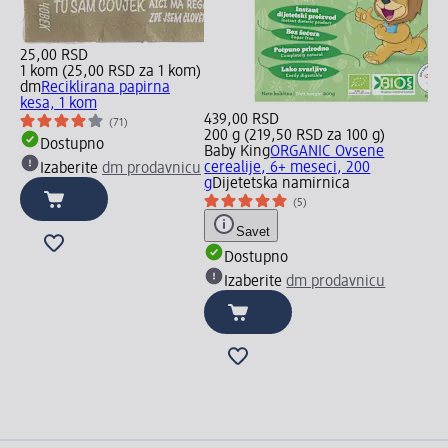
25,00 RSD
1 kom (25,00 RSD za 1 kom)
dm
Reciklirana papirna
kesa, 1 kom
439,00 RSD
(71)
200 g (219,50 RSD za 100 g)
Dostupno
Baby King
ORGANIC Ovsene
cerealije, 6+ meseci, 200
Izaberite
dm prodavnicu
g
Dijetetska namirnica
(5)
Savet
Dostupno
Izaberite
dm prodavnicu