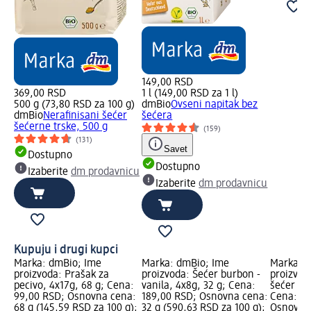
149,00 RSD
369,00 RSD
1 l (149,00 RSD za 1 l)
500 g (73,80 RSD za 100 g)
dmBio
Ovseni napitak bez
dmBio
Nerafinisani šećer
šećera
šećerne trske, 500 g
(159)
(131)
Savet
Dostupno
Dostupno
Izaberite
dm prodavnicu
Izaberite
dm prodavnicu
Kupuju i drugi kupci
Marka: dmBio; Ime
Marka: dmBio; Ime
Marka: 
proizvoda: Prašak za
proizvoda: Šećer burbon -
proizvod
pecivo, 4x17g, 68 g; Cena:
vanila, 4x8g, 32 g; Cena:
šećer še
99,00 RSD; Osnovna cena:
189,00 RSD; Osnovna cena:
Cena: 36
68 g (145,59 RSD za 100 g);
32 g (590,63 RSD za 100 g);
Osnovna 