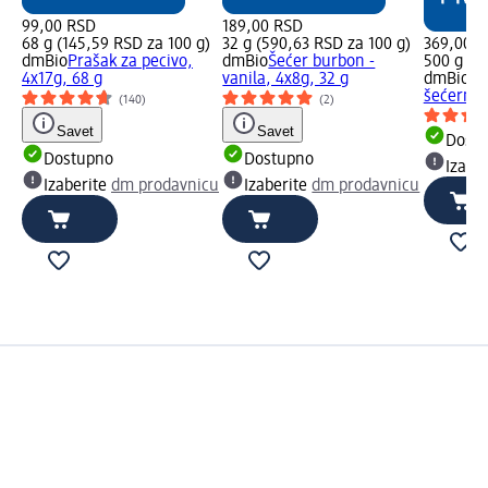
99,00 RSD
189,00 RSD
68 g (145,59 RSD za 100 g)
32 g (590,63 RSD za 100 g)
369,00 
dmBio
Prašak za pecivo,
dmBio
Šećer burbon -
500 g (7
4x17g, 68 g
vanila, 4x8g, 32 g
dmBio
Ne
šećerne 
(140)
(2)
Savet
Savet
Dost
Dostupno
Dostupno
Izabe
Izaberite
dm prodavnicu
Izaberite
dm prodavnicu