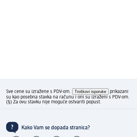
Sve cene su izražene s PDV-om.
Troškovi isporuke
prikazani
su kao posebna stavka na računu i oni su izraženi s PDV-om.
(§) Za ovu stavku nije moguće ostvariti popust.
Kako Vam se dopada stranica?