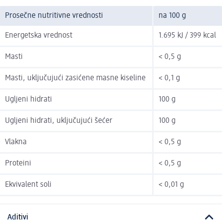
Prosečne nutritivne vrednosti
na 100 g
Energetska vrednost
1.695 kJ / 399 kcal
Masti
< 0,5 g
Masti, uključujući zasićene masne kiseline
< 0,1 g
Ugljeni hidrati
100 g
Ugljeni hidrati, uključujući šećer
100 g
Vlakna
< 0,5 g
Proteini
< 0,5 g
Ekvivalent soli
< 0,01 g
Aditivi