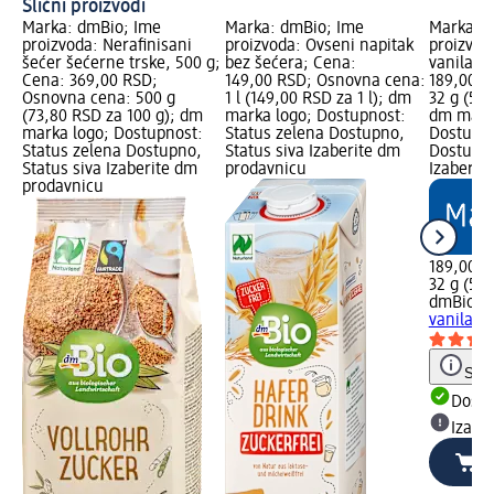
Slični proizvodi
Marka: dmBio; Ime
Marka: dmBio; Ime
Marka: 
proizvoda: Nerafinisani
proizvoda: Ovseni napitak
proizvod
šećer šećerne trske, 500 g;
bez šećera; Cena:
vanila, 4
Cena: 369,00 RSD;
149,00 RSD; Osnovna cena:
189,00 R
Osnovna cena: 500 g
1 l (149,00 RSD za 1 l); dm
32 g (59
(73,80 RSD za 100 g); dm
marka logo; Dostupnost:
dm mark
marka logo; Dostupnost:
Status zelena Dostupno,
Dostupno
Status zelena Dostupno,
Status siva Izaberite dm
Dostupno
Status siva Izaberite dm
prodavnicu
Izaberit
prodavnicu
189,00 R
32 g (59
dmBio
Še
vanila, 4
Save
Dost
Izabe