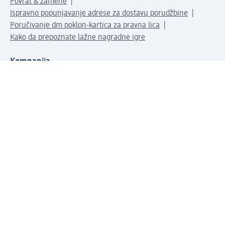
Povrat & zamene
Ispravno popunjavanje adrese za dostavu porudžbine
Poručivanje dm poklon-kartica za pravna lica
Kako da prepoznate lažne nagradne igre
Kompanija
O nama
Društvena odgovornost
Posao
Odnos s javnošću
dm asortiman
Usluge u dm prodavnicama
dm svet
Načini plaćanja