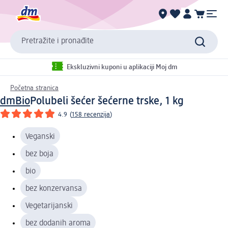
Pretražite i pronađite
Ekskluzivni kuponi u aplikaciji Moj dm
Početna stranica
dmBio
Polubeli šećer šećerne trske, 1 kg
4.9
(
158 recenzija
)
Veganski
bez boja
bio
bez konzervansa
Vegetarijanski
bez dodanih aroma