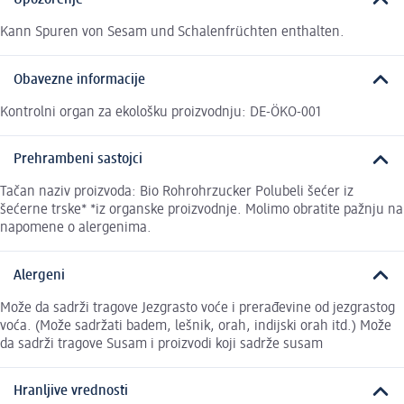
Upozorenje
Kann Spuren von Sesam und Schalenfrüchten enthalten.
Obavezne informacije
Kontrolni organ za ekološku proizvodnju: DE-ÖKO-001
Prehrambeni sastojci
Tačan naziv proizvoda: Bio Rohrohrzucker Polubeli šećer iz
šećerne trske* *iz organske proizvodnje. Molimo obratite pažnju na
napomene o alergenima.
Alergeni
Može da sadrži tragove Jezgrasto voće i prerađevine od jezgrastog
voća. (Može sadržati badem, lešnik, orah, indijski orah itd.) Može
da sadrži tragove Susam i proizvodi koji sadrže susam
Hranljive vrednosti