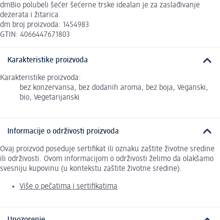
dmBio polubeli šećer šećerne trske idealan je za zaslađivanje
dezerata i žitarica.
dm broj proizvoda: 1454983
GTIN: 4066447671803
Karakteristike proizvoda
Karakteristike proizvoda:
bez konzervansa, bez dodanih aroma, bez boja, Veganski,
bio, Vegetarijanski
Informacije o održivosti proizvoda
Ovaj proizvod poseduje sertifikat ili oznaku zaštite životne sredine
ili održivosti. Ovom informacijom o održivosti želimo da olakšamo
svesniju kupovinu (u kontekstu zaštite životne sredine).
Više o pečatima i sertifikatima