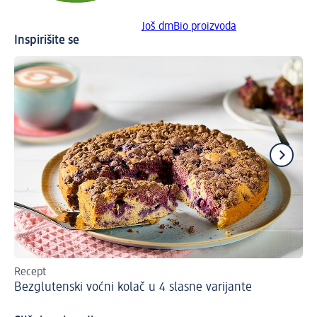
Još dmBio proizvoda
Inspirišite se
Recept
9 
Bezglutenski voćni kolač u 4 slasne varijante
Sl