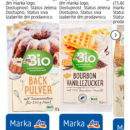
dm marka logo;
dm marka logo;
(73,80 R
Dostupnost: Status zelena
Dostupnost: Status zelena
marka lo
Dostupno, Status siva
Dostupno, Status siva
Status z
Izaberite dm prodavnicu
Izaberite dm prodavnicu
Status s
prodavni