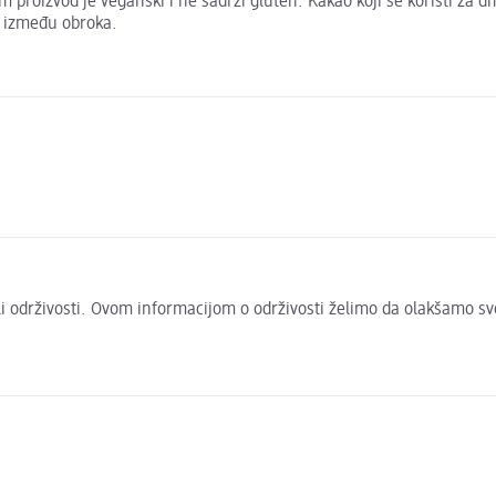
am proizvod je veganski i ne sadrži gluten. Kakao koji se koristi z
nu između obroka.
 ili održivosti. Ovom informacijom o održivosti želimo da olakšamo s