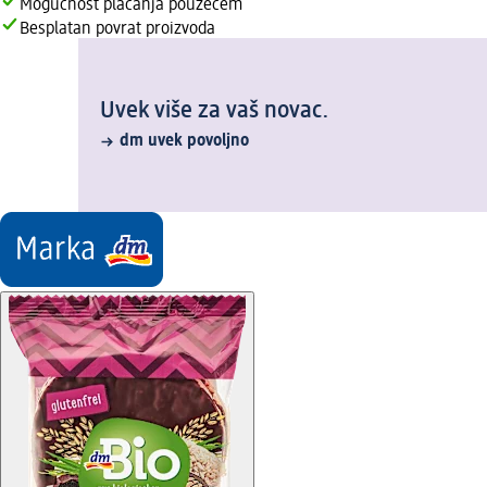
Mogućnost plaćanja pouzećem
Besplatan povrat proizvoda
Uvek više za vaš novac.
dm uvek povoljno