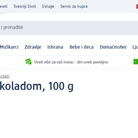
aveti
Svesniji život
Usluge
Servis za kupce
 i pronađite
Muškarci
Zdravlje
Ishrana
Bebe i deca
Domaćinstvo
Lj
Uvek više za vaš novac - dm uvek povoljno
kolači
okoladom, 100 g