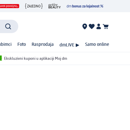
ubimci
Foto
Rasprodaja
Samo online
dmLIVE ▶
Ekskluzivni kuponi u aplikaciji Moj dm