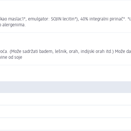
o maslac1*, emulgator: SOJIN lecitin*), 40% integralni pirinač*. *i
o alergenima.
voća. (Može sadržati badem, lešnik, orah, indijski orah itd.) Može 
vine od soje