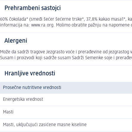
Prehrambeni sastojci
60% čokolada* (smeđi šećer šećerne trske*, 37,8% kakao masa1*, kaka
informacija na: www.ra.org. Molimo obratite pažnju na napomene 
Alergeni
Može da sadrži tragove Jezgrasto voće i prerađevine od jezgrastog 
Susam i proizvodi koji sadrže susam Sadrži Semenke soje i prerađe
Hranljive vrednosti
Prosečne nutritivne vrednosti
Energetska vrednost
Masti
Masti, uključujući zasićene masne kiseline