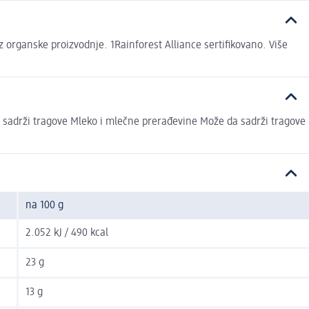
z organske proizvodnje. 1Rainforest Alliance sertiﬁkovano. Više
da sadrži tragove Mleko i mlečne prerađevine Može da sadrži tragove
na 100 g
2.052 kJ / 490 kcal
23 g
13 g