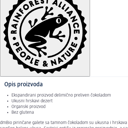
Opis proizvoda
Ekspandirani proizvod delimično preliven čokoladom
Ukusni hrskavi dezert
Organski proizvod
Bez glutena
dmBio pirinčane galete sa tamnom čokoladom su ukusna i hrskava g