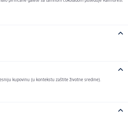
a dmBio pirinčane galete sa tamnom čokoladom poseduje Rainforest
vesniju kupovinu (u kontekstu zaštite životne sredine).