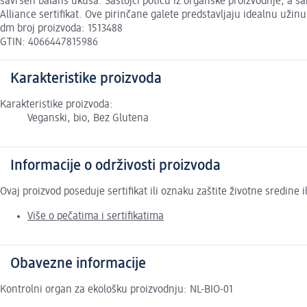
savršen balans ukusa. Sastojci potiču iz organske proizvodnje, a s
Alliance sertifikat. Ove pirinčane galete predstavljaju idealnu uži
dm broj proizvoda: 1513488
GTIN: 4066447815986
Karakteristike proizvoda
Karakteristike proizvoda:
Veganski, bio, Bez Glutena
Informacije o održivosti proizvoda
Ovaj proizvod poseduje sertifikat ili oznaku zaštite životne sredine
Više o pečatima i sertifikatima
Obavezne informacije
Kontrolni organ za ekološku proizvodnju: NL-BIO-01