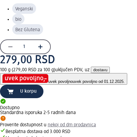
Veganski
bio
Bez Glutena
279,00 RSD
100 g (279,00 RSD za 100 g)
uključen PDV, uz
dostavu
uvek povoljno
uvek povoljno od 01.12.2025.
U korpu
Dostupno
Standardna isporuka 2-5 radnih dana
Proverite dostupnost u
nekoj od dm prodavnica
Besplatna dostava od 3.000 RSD