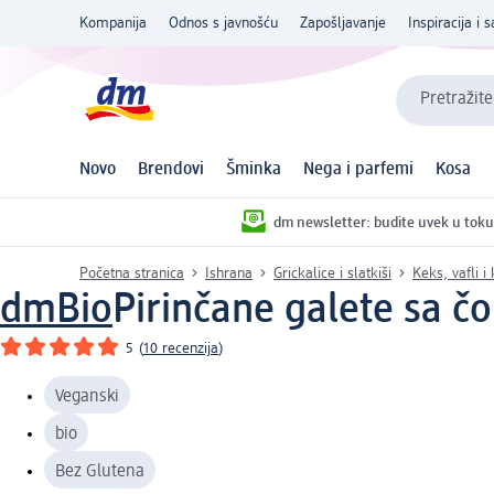
Kompanija
Odnos s javnošću
Zapošljavanje
Inspiracija i s
Pretražite
Novo
Brendovi
Šminka
Nega i parfemi
Kosa
dm newsletter: budite uvek u toku
Početna stranica
Ishrana
Grickalice i slatkiši
Keks, vafli i 
dmBio
Pirinčane galete sa č
5
(
10 recenzija
)
Veganski
bio
Bez Glutena