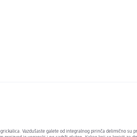
rickalica. Vazdušaste galete od integralnog pirinča delimično su