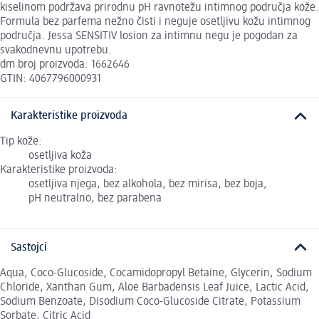
kiselinom podržava prirodnu pH ravnotežu intimnog područja kože.
Formula bez parfema nežno čisti i neguje osetljivu kožu intimnog
područja. Jessa SENSITIV losion za intimnu negu je pogodan za
svakodnevnu upotrebu.
dm broj proizvoda: 1662646
GTIN: 4067796000931
Karakteristike proizvoda
Tip kože:
osetljiva koža
Karakteristike proizvoda:
osetljiva njega, bez alkohola, bez mirisa, bez boja,
pH neutralno, bez parabena
Sastojci
Aqua, Coco-Glucoside, Cocamidopropyl Betaine, Glycerin, Sodium
Chloride, Xanthan Gum, Aloe Barbadensis Leaf Juice, Lactic Acid,
Sodium Benzoate, Disodium Coco-Glucoside Citrate, Potassium
Sorbate, Citric Acid