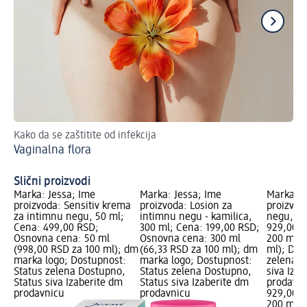
Kako da se zaštitite od infekcija
Da
Vaginalna flora
Sp
Slični proizvodi
Marka: Jessa; Ime
Marka: Jessa; Ime
Marka: 
proizvoda: Sensitiv krema
proizvoda: Losion za
proizvod
za intimnu negu, 50 ml;
intimnu negu - kamilica,
negu, 20
Cena: 499,00 RSD;
300 ml; Cena: 199,00 RSD;
929,00 R
Osnovna cena: 50 ml
Osnovna cena: 300 ml
200 ml (
(998,00 RSD za 100 ml); dm
(66,33 RSD za 100 ml); dm
ml); Dos
marka logo; Dostupnost:
marka logo; Dostupnost:
zelena D
Status zelena Dostupno,
Status zelena Dostupno,
siva Iza
Status siva Izaberite dm
Status siva Izaberite dm
prodavn
prodavnicu
prodavnicu
929,00 
200 ml (