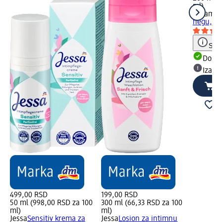
ml)
sebame
negu, 20
Save
Dost
Izabe
499,00 RSD
199,00 RSD
50 ml (998,00 RSD za 100
300 ml (66,33 RSD za 100
ml)
ml)
Jessa
Sensitiv krema za
Jessa
Losion za intimnu