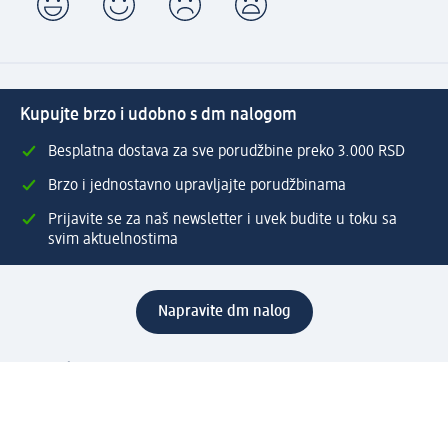
Kupujte brzo i udobno s dm nalogom
Besplatna dostava za sve porudžbine preko 3.000 RSD
Brzo i jednostavno upravljajte porudžbinama
Prijavite se za naš newsletter i uvek budite u toku sa
svim aktuelnostima
Napravite dm nalog
Pomoć
Servis za kupce
Načini & troškovi dostave
Povrat & zamene