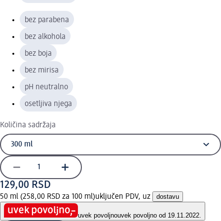
bez parabena
bez alkohola
bez boja
bez mirisa
pH neutralno
osetljiva njega
Količina sadržaja
129,00 RSD
50 ml (258,00 RSD za 100 ml)
uključen PDV, uz
dostavu
uvek povoljno
uvek povoljno od 19.11.2022.