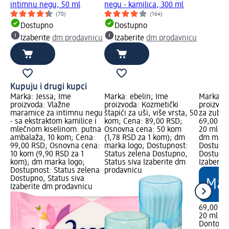
intimnu negu, 50 ml
negu - kamilica, 300 ml
(70)
(164)
Dostupno
Dostupno
Izaberite
dm prodavnicu
Izaberite
dm prodavnicu
Kupuju i drugi kupci
Marka: Jessa; Ime
Marka: ebelin; Ime
Marka: D
proizvoda: Vlažne
proizvoda: Kozmetički
proizvod
maramice za intimnu negu
štapići za uši, više vrsta, 50
za zube,
- sa ekstraktom kamilice i
kom; Cena: 89,00 RSD;
69,00 RS
mlečnom kiselinom. putna
Osnovna cena: 50 kom
20 ml (3
ambalaža, 10 kom; Cena:
(1,78 RSD za 1 kom); dm
dm mark
99,00 RSD; Osnovna cena:
marka logo; Dostupnost:
Dostupno
10 kom (9,90 RSD za 1
Status zelena Dostupno,
Dostupno
kom); dm marka logo;
Status siva Izaberite dm
Izaberit
Dostupnost: Status zelena
prodavnicu
Dostupno, Status siva
Izaberite dm prodavnicu
69,00 R
20 ml (3
Dontode