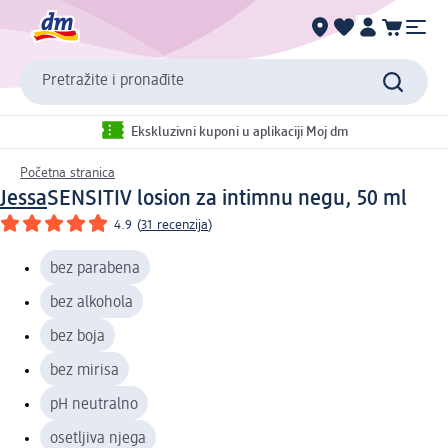
Pretražite i pronađite
Ekskluzivni kuponi u aplikaciji Moj dm
Početna stranica
Jessa
SENSITIV losion za intimnu negu, 50 ml
4.9
(
31 recenzija
)
bez parabena
bez alkohola
bez boja
bez mirisa
pH neutralno
osetljiva njega