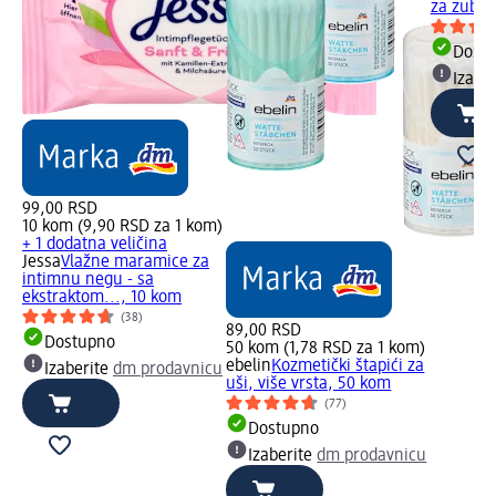
za zube,
Dost
Izabe
99,00 RSD
10 kom (9,90 RSD za 1 kom)
+ 1 dodatna veličina
Jessa
Vlažne maramice za
intimnu negu - sa
ekstraktom..., 10 kom
(38)
89,00 RSD
Dostupno
50 kom (1,78 RSD za 1 kom)
ebelin
Kozmetički štapići za
Izaberite
dm prodavnicu
uši, više vrsta, 50 kom
(77)
Dostupno
Izaberite
dm prodavnicu