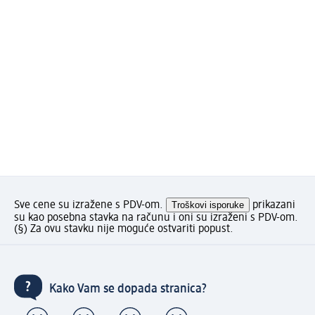
Sve cene su izražene s PDV-om.
Troškovi isporuke
prikazani
su kao posebna stavka na računu i oni su izraženi s PDV-om.
(§) Za ovu stavku nije moguće ostvariti popust.
Kako Vam se dopada stranica?