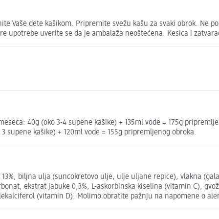
ite Vaše dete kašikom. Pripremite svežu kašu za svaki obrok. Ne po
e upotrebe uverite se da je ambalaža neoštećena. Kesica i zatvarač
meseca: 40g (oko 3-4 supene kašike) + 135ml vode = 175g pripremlje
 3 supene kašike) + 120ml vode = 155g pripremljenog obroka.
 biljna ulja (suncokretovo ulje, ulje uljane repice), vlakna (gala
bonat, ekstrat jabuke 0,3%, L-askorbinska kiselina (vitamin C), gvožđe
 holekalciferol (vitamin D). Molimo obratite pažnju na napomene o al