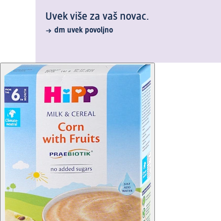
Uvek više za vaš novac.
dm uvek povoljno