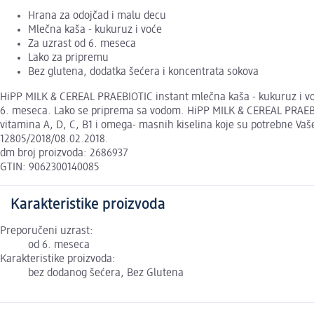
Hrana za odojčad i malu decu
Mlečna kaša - kukuruz i voće
Za uzrast od 6. meseca
Lako za pripremu
Bez glutena, dodatka šećera i koncentrata sokova
HiPP MILK & CEREAL PRAEBIOTIC instant mlečna kaša - kukuruz i voć
6. meseca. Lako se priprema sa vodom. HiPP MILK & CEREAL PRAEBIOTI
vitamina A, D, C, B1 i omega- masnih kiselina koje su potrebne Vaš
12805/2018/08.02.2018.
dm broj proizvoda: 2686937
GTIN: 9062300140085
Karakteristike proizvoda
Preporučeni uzrast:
od 6. meseca
Karakteristike proizvoda:
bez dodanog šećera, Bez Glutena