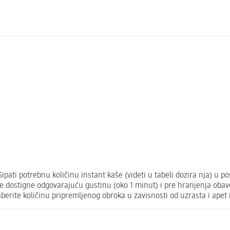
 Sipati potrebnu količinu instant kaše (videti u tabeli dozira nja) u
a ne dostigne odgovarajuću gustinu (oko 1 minut) i pre hranjenja ob
erite količinu pripremljenog obroka u zavisnosti od uzrasta i apet 