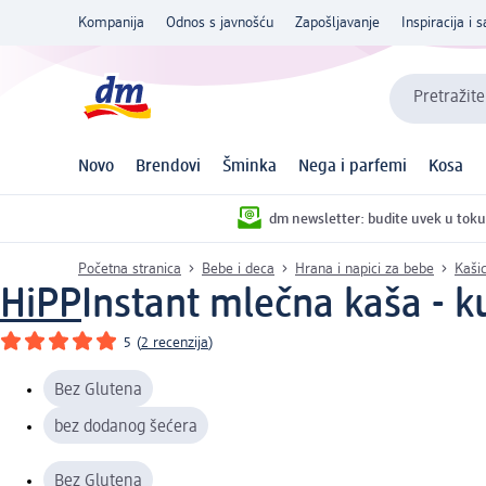
Kompanija
Odnos s javnošću
Zapošljavanje
Inspiracija i s
Pretražite
Novo
Brendovi
Šminka
Nega i parfemi
Kosa
dm newsletter: budite uvek u toku
Početna stranica
Bebe i deca
Hrana i napici za bebe
Kaši
HiPP
Instant mlečna kaša - k
5
(
2 recenzija
)
Bez Glutena
bez dodanog šećera
Bez Glutena