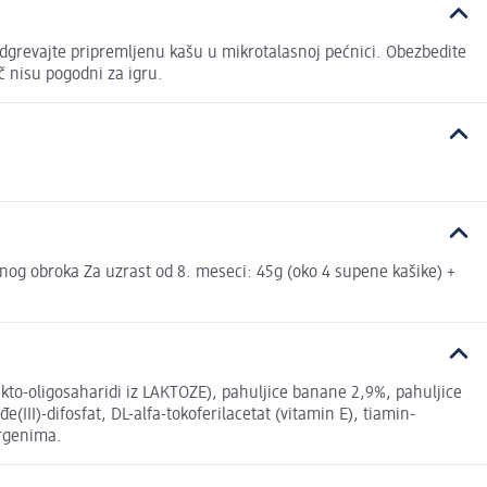
dgrevajte pripremljenu kašu u mikrotalasnoj pećnici. Obezbedite
 nisu pogodni za igru.
nog obroka Za uzrast od 8. meseci: 45g (oko 4 supene kašike) +
kto-oligosaharidi iz LAKTOZE), pahuljice banane 2,9%, pahuljice
(III)-difosfat, DL-alfa-tokoferilacetat (vitamin E), tiamin-
ergenima.