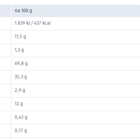
na 100 g
1.839 kJ / 437 kcal
11,5 g
1,3 g
69,8 g
35,3 g
2,9 g
12 g
0,43 g
0,17 g