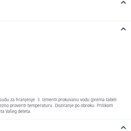
 posudu za hranjenje. 3. Izmeriti prokuvanu vodu (prema tabeli
avezno proveriti temperaturu. Doziranje po obroku: Prilikom
ita Vašeg deteta.