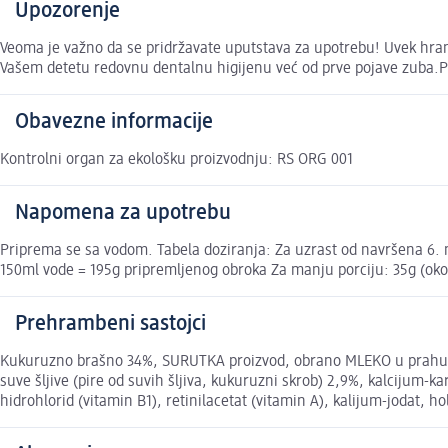
Upozorenje
Veoma je važno da se pridržavate uputstava za upotrebu! Uvek hran
Vašem detetu redovnu dentalnu higijenu već od prve pojave zuba.Pr
Obavezne informacije
Kontrolni organ za ekološku proizvodnju: RS ORG 001
Napomena za upotrebu
Priprema se sa vodom. Tabela doziranja: Za uzrast od navršena 6. 
150ml vode = 195g pripremljenog obroka Za manju porciju: 35g (oko
Prehrambeni sastojci
Kukuruzno brašno 34%, SURUTKA proizvod, obrano MLEKO u prahu 13%,
suve šljive (pire od suvih šljiva, kukuruzni skrob) 2,9%, kalcijum-kar
hidrohlorid (vitamin B1), retinilacetat (vitamin A), kalijum-jodat,