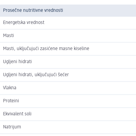
Prosečne nutritivne vrednosti
Energetska vrednost
Masti
Masti, uključujući zasićene masne kiseline
Ugljeni hidrati
Ugljeni hidrati, uključujući šećer
Vlakna
Proteini
Ekvivalent soli
Natrijum