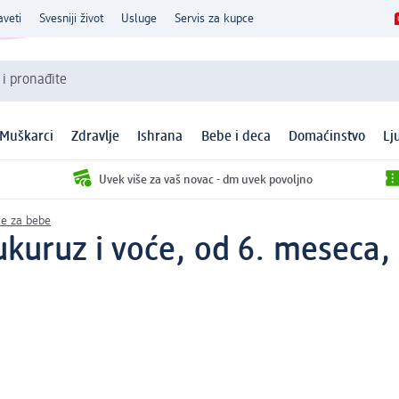
aveti
Svesniji život
Usluge
Servis za kupce
 i pronađite
Muškarci
Zdravlje
Ishrana
Bebe i deca
Domaćinstvo
Lj
Uvek više za vaš novac - dm uvek povoljno
ce za bebe
ukuruz i voće, od 6. meseca,