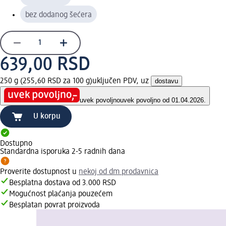
bez dodanog šećera
639,00 RSD
250 g (255,60 RSD za 100 g)
uključen PDV, uz
dostavu
uvek povoljno
uvek povoljno od 01.04.2026.
U korpu
Dostupno
Standardna isporuka 2-5 radnih dana
Proverite dostupnost u
nekoj od dm prodavnica
Besplatna dostava od 3.000 RSD
Mogućnost plaćanja pouzećem
Besplatan povrat proizvoda