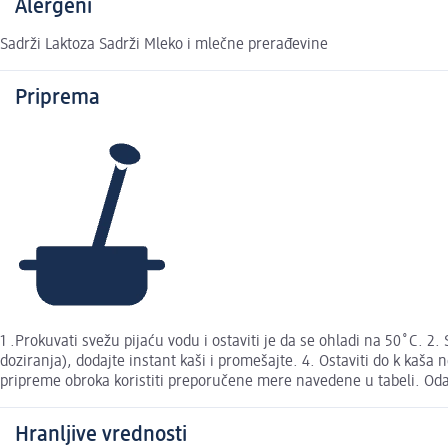
Alergeni
Sadrži Laktoza Sadrži Mleko i mlečne prerađevine
Priprema
1 .Prokuvati svežu pijaću vodu i ostaviti je da se ohladi na 50˚C. 2.
doziranja), dodajte instant kaši i promešajte. 4. Ostaviti do k kaš
pripreme obroka koristiti preporučene mere navedene u tabeli. Odab
Hranljive vrednosti