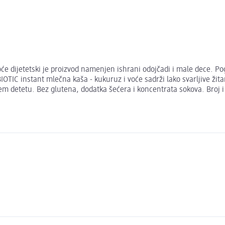
e dijetetski je proizvod namenjen ishrani odojčadi i male dece. P
C instant mlečna kaša - kukuruz i voće sadrži lako svarljive žitari
em detetu. Bez glutena, dodatka šećera i koncentrata sokova. Broj 