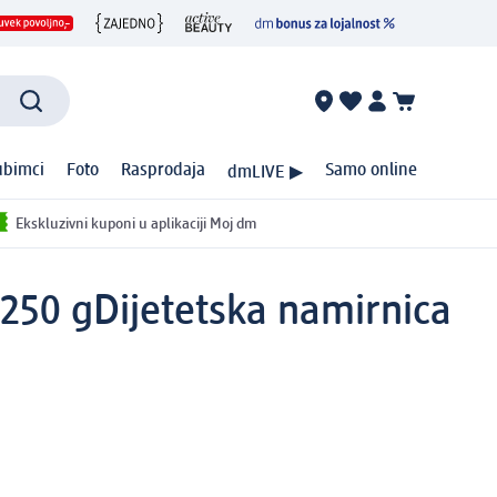
ubimci
Foto
Rasprodaja
Samo online
dmLIVE ▶
Ekskluzivni kuponi u aplikaciji Moj dm
 250 g
Dijetetska namirnica