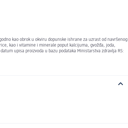
ogodno kao obrok u okviru dopunske ishrane za uzrast od navršenog
ce, kao i vitamine i minerale poput kalcijuma, gvožđa, joda,
i datum upisa proizvoda u bazu podataka Ministarstva zdravlja RS: