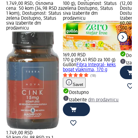
1.749,00 RSD; Osnovna
100 g); Dostupnost: Status
(12,00 R
cena: 50 kom (34,98 RSD za
zelena Dostupno, Status
Dostupno
1 kom); Dostupnost: Status
siva Izaberite dm
Dostupno
zelena Dostupno, Status
prodavnicu
Izaberit
siva Izaberite dm
60,00 R
prodavnicu
500 ml (
ml)
ROSA
Pri
voda - n
169,00 RSD
Dost
170 g (99,41 RSD za 100 g)
Izabe
Gullon
Fibra Integral- keks
bogat vlaknima, 170 g
(18)
Savet
Dostupno
Izaberite
dm prodavnicu
1.749,00 RSD