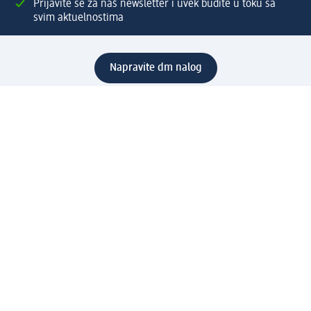
Prijavite se za naš newsletter i uvek budite u toku sa
svim aktuelnostima
Napravite dm nalog
Pomoć
Servis za kupce
Načini & troškovi dostave
Povrat & zamene
Ispravno popunjavanje adrese za dostavu porudžbine
Poručivanje dm poklon-kartica za pravna lica
Kako da prepoznate lažne nagradne igre
Kompanija
O nama
Društvena odgovornost
Posao
Odnos s javnošću
dm asortiman
Usluge u dm prodavnicama