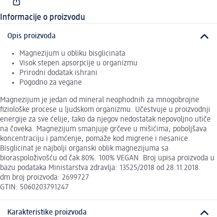
Informacije o proizvodu
Opis proizvoda
Magnezijum u obliku bisglicinata
Visok stepen apsorpcije u organizmu
Prirodni dodatak ishrani
Pogodno za vegane
Magnezijum je jedan od mineral neophodnih za mnogobrojne
fiziološke procese u ljudskom organizmu. Učestvuje u proizvodnji
energije za sve ćelije, tako da njegov nedostatak nepovoljno utiče
na čoveka. Magnezijum smanjuje grčeve u mišićima, poboljšava
koncentraciju i pamćenje, pomaže kod migrene i nesanice.
Bisglicinat je najbolji organski oblik magnezijuma sa
bioraspoloživošću od čak 80%. 100% VEGAN. Broj upisa proizvoda u
bazu podataka Ministarstva zdravlja: 13525/2018 od 28.11.2018.
dm broj proizvoda: 2699727
GTIN: 5060203791247
Karakteristike proizvoda