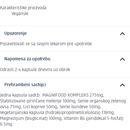
Karakteristike proizvoda:
Veganski
Upozorenje
Posavetovati se sa svojim lekarom pre upotrebe.
Napomena za upotrebu
Odrasli 2-4 kapsule dnevno uz obrok
Prehrambeni sastojci
Jedna kapsula sadrži: MAGNIFOOD KOMPLEKS 275mg;
Stabilizovane pirinčane mekinje 100mg; Seme organskog zelenog
ovsa 75mg; List koprive 50mg; Seme bundeve 50mg;
Vegetarijanska kapsula (hidroksipropilmetilceluloza) 118mg;
Magnezijum (bisglicinat) 100mg; Vitamin B6 (piridoksal 5-fosfat)
0.5mg