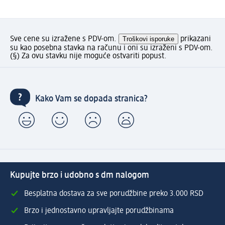
Sve cene su izražene s PDV-om.
Troškovi isporuke
prikazani
su kao posebna stavka na računu i oni su izraženi s PDV-om.
(§) Za ovu stavku nije moguće ostvariti popust.
Kako Vam se dopada stranica?
Kupujte brzo i udobno s dm nalogom
Besplatna dostava za sve porudžbine preko 3.000 RSD
Brzo i jednostavno upravljajte porudžbinama