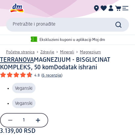
Pretražite i pronađite
Ekskluzivni kuponi u aplikaciji Moj dm
Početna stranica
Zdravlje
Minerali
Magnezijum
TERRANOVA
MAGNEZIJUM - BISGLICINAT
KOMPLEKS, 50 kom
Dodatak ishrani
4.8
(
6 recenzija
)
Veganski
Veganski
3.139,00 RSD