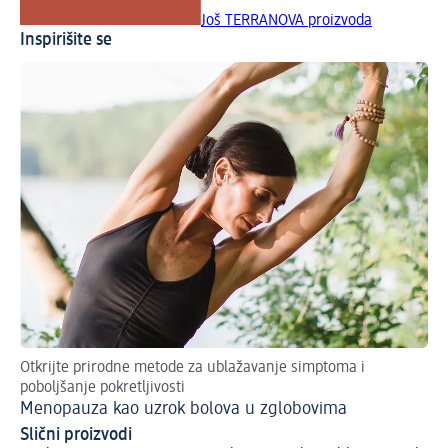
Još TERRANOVA proizvoda
Inspirišite se
Otkrijte prirodne metode za ublažavanje simptoma i
Ot
poboljšanje pokretljivosti
Sv
Menopauza kao uzrok bolova u zglobovima
Slični proizvodi