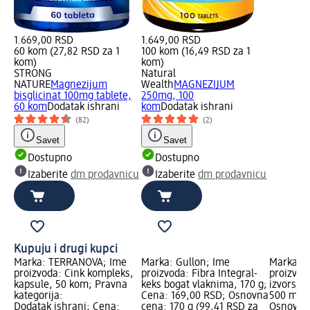
1.669,00 RSD
1.649,00 RSD
60 kom (27,82 RSD za 1
100 kom (16,49 RSD za 1
kom)
kom)
STRONG
Natural
NATURE
Magnezijum
Wealth
MAGNEZIJUM
bisglicinat 100mg tablete,
250mg, 100
60 kom
Dodatak ishrani
kom
Dodatak ishrani
(82)
(2)
Savet
Savet
Dostupno
Dostupno
Izaberite
dm prodavnicu
Izaberite
dm prodavnicu
Kupuju i drugi kupci
Marka: TERRANOVA; Ime
Marka: Gullon; Ime
Marka: 
proizvoda: Cink kompleks,
proizvoda: Fibra Integral-
proizvod
kapsule, 50 kom; Pravna
keks bogat vlaknima, 170 g;
izvorska
kategorija:
Cena: 169,00 RSD; Osnovna
500 ml; 
Dodatak ishrani; Cena:
cena: 170 g (99,41 RSD za
Osnovna 