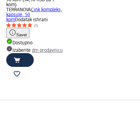
50 kom (34,98 RSD za 1
kom)
TERRANOVA
Cink kompleks,
kapsule, 50
kom
Dodatak ishrani
(1)
Savet
Dostupno
Izaberite
dm prodavnicu