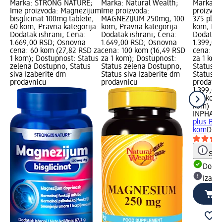
Marka: STRONG NATURE;
Marka: Natural Wealth;
Marka: 
Ime proizvoda: Magnezijum
Ime proizvoda:
proizvo
bisglicinat 100mg tablete,
MAGNEZIJUM 250mg, 100
375 plus
60 kom; Pravna kategorija:
kom; Pravna kategorija:
kom; Pra
Dodatak ishrani; Cena:
Dodatak ishrani; Cena:
Dodatak 
1.669,00 RSD; Osnovna
1.649,00 RSD; Osnovna
1.399,00
cena: 60 kom (27,82 RSD za
cena: 100 kom (16,49 RSD
cena: 10
1 kom); Dostupnost: Status
za 1 kom); Dostupnost:
za 1 kom
zelena Dostupno, Status
Status zelena Dostupno,
Status z
siva Izaberite dm
Status siva Izaberite dm
Status s
prodavnicu
prodavnicu
prodavn
1.399,00
100 kom 
kom)
INPHAR
plus B6 
kom
Doda
Save
Dost
Izabe