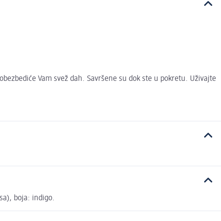
ezbediće Vam svež dah. Savršene su dok ste u pokretu. Uživajte
sa), boja: indigo.