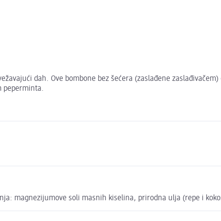
avajući dah. Ove bombone bez šećera (zaslađene zaslađivačem) ob
m peperminta.
vanja: magnezijumove soli masnih kiselina, prirodna ulja (repe i koko