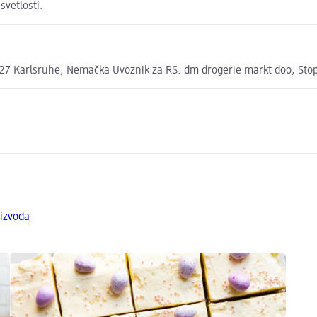
vetlosti.
7 Karlsruhe, Nemačka Uvoznik za RS: dm drogerie markt doo, Stopi
oizvoda