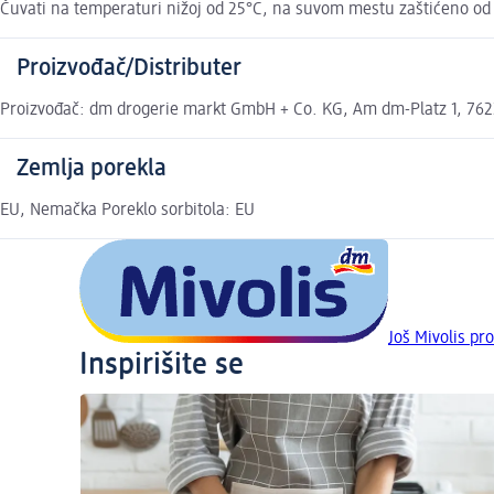
Čuvati na temperaturi nižoj od 25°C, na suvom mestu zaštićeno od s
Proizvođač/Distributer
Proizvođač: dm drogerie markt GmbH + Co. KG, Am dm-Platz 1, 7622
Zemlja porekla
EU, Nemačka Poreklo sorbitola: EU
Još Mivolis pr
Inspirišite se