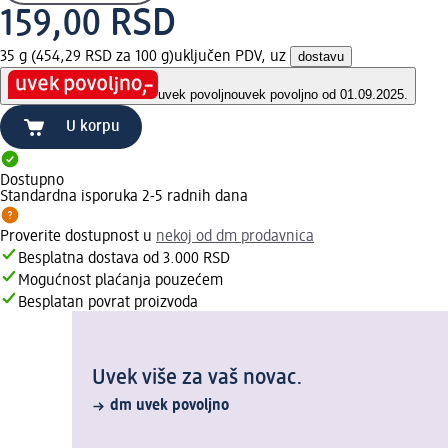
159,00 RSD
35 g (454,29 RSD za 100 g)
uključen PDV, uz
dostavu
uvek povoljno
uvek povoljno od 01.09.2025.
U korpu
Dostupno
Standardna isporuka 2-5 radnih dana
Proverite dostupnost u
nekoj od dm prodavnica
Besplatna dostava od 3.000 RSD
Mogućnost plaćanja pouzećem
Besplatan povrat proizvoda
Uvek više za vaš novac.
dm uvek povoljno