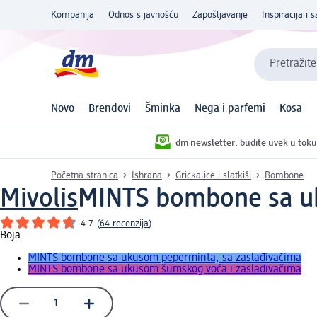
Kompanija
Odnos s javnošću
Zapošljavanje
Inspiracija i s
Pretražite
Novo
Brendovi
Šminka
Nega i parfemi
Kosa
dm newsletter: budite uvek u toku
Početna stranica
Ishrana
Grickalice i slatkiši
Bombone
Mivolis
MINTS bombone sa uk
4.7
(
64 recenzija
)
Boja
MINTS bombone sa ukusom peperminta, sa zaslađivačima
MINTS bombone sa ukusom šumskog voća i zaslađivačima