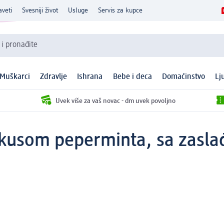
aveti
Svesniji život
Usluge
Servis za kupce
 i pronađite
Muškarci
Zdravlje
Ishrana
Bebe i deca
Domaćinstvo
Lj
Uvek više za vaš novac - dm uvek povoljno
usom peperminta, sa zaslađ