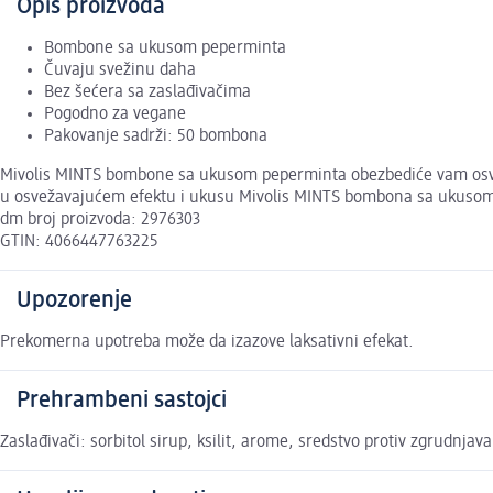
Opis proizvoda
Bombone sa ukusom peperminta
Čuvaju svežinu daha
Bez šećera sa zaslađivačima
Pogodno za vegane
Pakovanje sadrži: 50 bombona
Mivolis MINTS bombone sa ukusom peperminta obezbediće vam osvež
u osvežavajućem efektu i ukusu Mivolis MINTS bombona sa ukuso
dm broj proizvoda: 2976303
GTIN: 4066447763225
Upozorenje
Prekomerna upotreba može da izazove laksativni efekat.
Prehrambeni sastojci
Zaslađivači: sorbitol sirup, ksilit, arome, sredstvo protiv zgrudnja