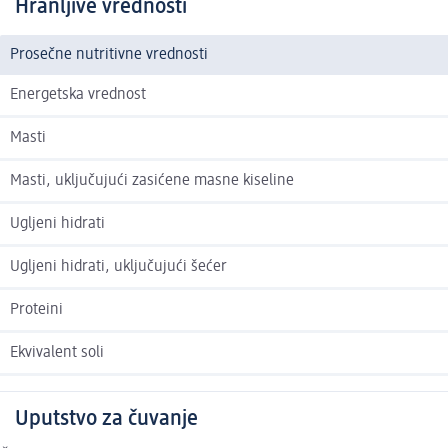
Hranljive vrednosti
Prosečne nutritivne vrednosti
Energetska vrednost
Masti
Masti, uključujući zasićene masne kiseline
Ugljeni hidrati
Ugljeni hidrati, uključujući šećer
Proteini
Ekvivalent soli
Uputstvo za čuvanje