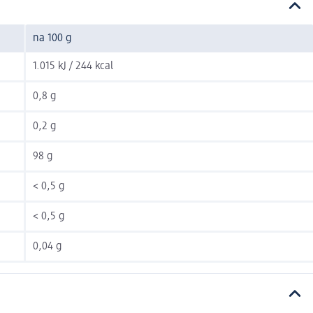
na 100 g
1.015 kJ / 244 kcal
0,8 g
0,2 g
98 g
< 0,5 g
< 0,5 g
0,04 g