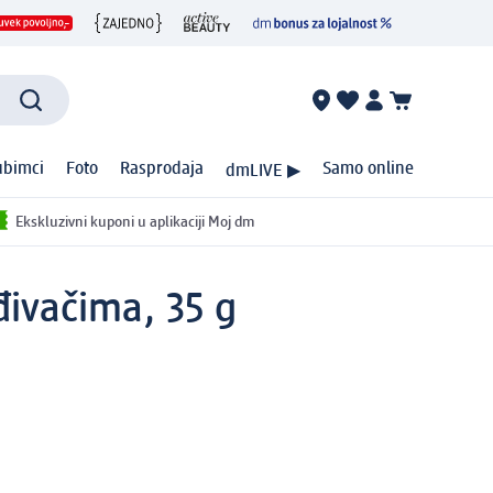
ubimci
Foto
Rasprodaja
Samo online
dmLIVE ▶
Ekskluzivni kuponi u aplikaciji Moj dm
ivačima, 35 g