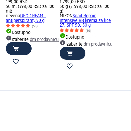
199,00 RSD
1.799,00 RSD
50 ml (398,00 RSD za 100
50 g (3.598,00 RSD za 100
ml)
g)
nevena
DEO CREAM -
MIZON
Snail Repair
antiperspirant, 50 g
Intensive BB krema za lice
27, SPF 50, 50 g
(58)
(10)
Dostupno
Dostupno
Izaberite
dm prodavnicu
Izaberite
dm prodavnicu