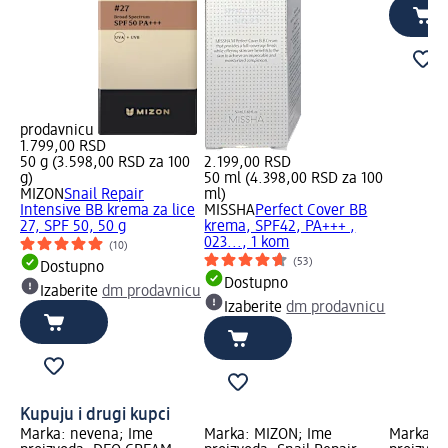
prodavnicu
1.799,00 RSD
50 g (3.598,00 RSD za 100
2.199,00 RSD
g)
50 ml (4.398,00 RSD za 100
MIZON
Snail Repair
ml)
Intensive BB krema za lice
MISSHA
Perfect Cover BB
27, SPF 50, 50 g
krema, SPF42, PA+++ ,
023..., 1 kom
(10)
(53)
Dostupno
Dostupno
Izaberite
dm prodavnicu
Izaberite
dm prodavnicu
Kupuju i drugi kupci
Marka: nevena; Ime
Marka: MIZON; Ime
Marka: K