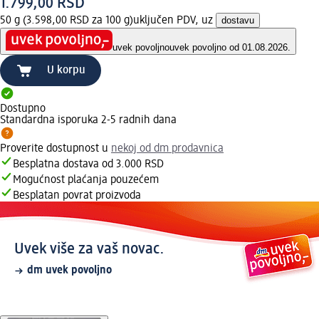
1.799,00 RSD
50 g (3.598,00 RSD za 100 g)
uključen PDV, uz
dostavu
uvek povoljno
uvek povoljno od 01.08.2026.
U korpu
Dostupno
Standardna isporuka 2-5 radnih dana
Proverite dostupnost u
nekoj od dm prodavnica
Besplatna dostava od 3.000 RSD
Mogućnost plaćanja pouzećem
Besplatan povrat proizvoda
Uvek više za vaš novac.
dm uvek povoljno