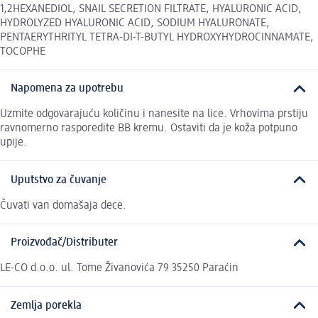
1,2HEXANEDIOL, SNAIL SECRETION FILTRATE, HYALURONIC ACID,
HYDROLYZED HYALURONIC ACID, SODIUM HYALURONATE,
PENTAERYTHRITYL TETRA-DI-T-BUTYL HYDROXYHYDROCINNAMATE,
TOCOPHE
Napomena za upotrebu
Uzmite odgovarajuću količinu i nanesite na lice. Vrhovima prstiju
ravnomerno rasporedite BB kremu. Ostaviti da je koža potpuno
upije.
Uputstvo za čuvanje
Čuvati van domašaja dece.
Proizvođač/Distributer
LE-CO d.o.o. ul. Tome Živanovića 79 35250 Paraćin
Zemlja porekla