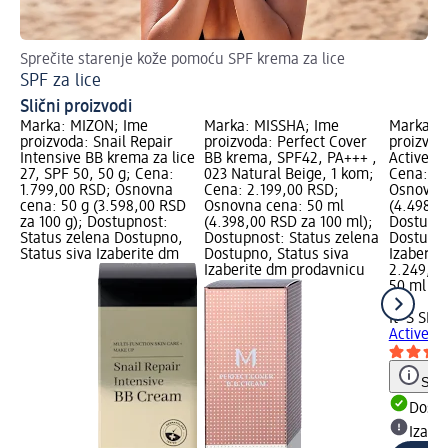
Sprečite starenje kože pomoću SPF krema za lice
Dob
SPF za lice
Kr
Slični proizvodi
Marka: MIZON; Ime
Marka: MISSHA; Ime
Marka: I
proizvoda: Snail Repair
proizvoda: Perfect Cover
proizvod
Intensive BB krema za lice
BB krema, SPF42, PA+++ ,
Active kr
27, SPF 50, 50 g; Cena:
023 Natural Beige, 1 kom;
Cena: 2.
1.799,00 RSD; Osnovna
Cena: 2.199,00 RSD;
Osnovna 
cena: 50 g (3.598,00 RSD
Osnovna cena: 50 ml
(4.498,0
za 100 g); Dostupnost:
(4.398,00 RSD za 100 ml);
Dostupno
Status zelena Dostupno,
Dostupnost: Status zelena
Dostupno
Status siva Izaberite dm
Dostupno, Status siva
Izaberit
Izaberite dm prodavnicu
2.249,0
50 ml (4
ml)
It´S SKI
Active k
Save
Dost
Izabe