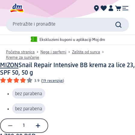
Pretražite i pronađite
Ekskluzivni kuponi u aplikaciji Moj dm
Početna stranica
Nega i parfemi
Zaštita od sunca
Kreme za sunčanje
MIZON
Snail Repair Intensive BB krema za lice 23,
SPF 50, 50 g
3.9
(
19 recenzija
)
bez parabena
bez parabena