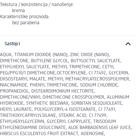
Tekstura / konzistencija / nanošenje:
krema
Karakteristike proizvoda:
bez parabena
Sastojci
AQUA, TITANIUM DIOXIDE (NANO), ZINC OXIDE (NANO),
DIMETHICONE, BUTYLENE GLYCOL, BUTYLOCTYL SALICYLATE,
ETHYLHEXYL SALICYLATE, METHYL TRIMETHICONE, CETYL
PEG/PPG10/1 DIMETHICONE,OCTOCRYLENE, CI 77492, GLYCERIN,
DIISOSTEARYL MALATE, METHYL METHACRYLATECROSSPOLYMER,
NIACINAMIDE, PHENYL TRIMETHICONE, SODIUM CHLORIDE,
PROPANEDIOL, DISTEARDIMONIUM HECTORITE,
DIMETHICONE/VINYL DIMETHICONE CROSSPOLYMER, ALUMINUM
HYDROXIDE, SYNTHETIC BEESWAX, SORBITAN SESQUIOLEATE,
HEXYL LAURATE, POLYGLYCERYL-4 ISOSTEARATE, CI 77491,
TRIETHOXYCAPRYLYLSILANE, STEARIC ACID, CI 77499,
ETHYLHEXYLGLYCERIN, GLYCERYL CAPRYLATE, TRISODIUM
ETHYLENEDIAMINE DISUCCINATE, ALOE BARBADENSIS LEAF JUICE,
HIBISCUS ESCULENTUS FRUIT EXTRACT, ADENOSINE,