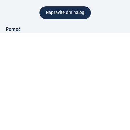
Napravite dm nalog
Pomoć
Servis za kupce
Načini & troškovi dostave
Povrat & zamene
Ispravno popunjavanje adrese za dostavu porudžbine
Poručivanje dm poklon-kartica za pravna lica
Kako da prepoznate lažne nagradne igre
Kompanija
O nama
Društvena odgovornost
Posao
Odnos s javnošću
dm asortiman
Usluge u dm prodavnicama
dm svet