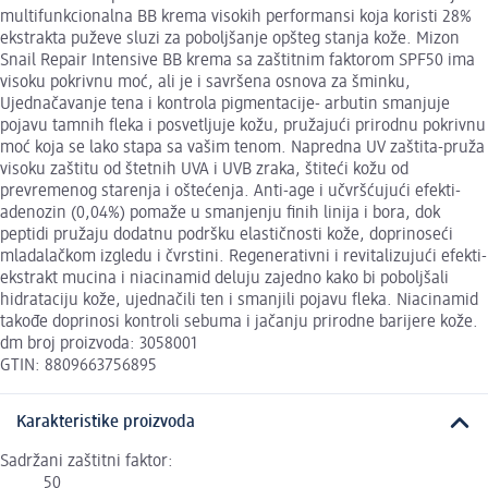
multifunkcionalna BB krema visokih performansi koja koristi 28%
ekstrakta puževe sluzi za poboljšanje opšteg stanja kože. Mizon
Snail Repair Intensive BB krema sa zaštitnim faktorom SPF50 ima
visoku pokrivnu moć, ali je i savršena osnova za šminku,
Ujednačavanje tena i kontrola pigmentacije- arbutin smanjuje
pojavu tamnih fleka i posvetljuje kožu, pružajući prirodnu pokrivnu
moć koja se lako stapa sa vašim tenom. Napredna UV zaštita-pruža
visoku zaštitu od štetnih UVA i UVB zraka, štiteći kožu od
prevremenog starenja i oštećenja. Anti-age i učvršćujući efekti-
adenozin (0,04%) pomaže u smanjenju finih linija i bora, dok
peptidi pružaju dodatnu podršku elastičnosti kože, doprinoseći
mladalačkom izgledu i čvrstini. Regenerativni i revitalizujući efekti-
ekstrakt mucina i niacinamid deluju zajedno kako bi poboljšali
hidrataciju kože, ujednačili ten i smanjili pojavu fleka. Niacinamid
takođe doprinosi kontroli sebuma i jačanju prirodne barijere kože.
dm broj proizvoda: 3058001
GTIN: 8809663756895
Karakteristike proizvoda
Sadržani zaštitni faktor:
50