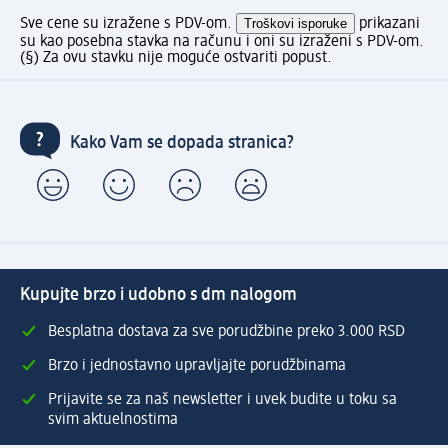
Sve cene su izražene s PDV-om.
Troškovi isporuke
prikazani
su kao posebna stavka na računu i oni su izraženi s PDV-om.
(§) Za ovu stavku nije moguće ostvariti popust.
Kako Vam se dopada stranica?
Kupujte brzo i udobno s dm nalogom
Besplatna dostava za sve porudžbine preko 3.000 RSD
Brzo i jednostavno upravljajte porudžbinama
Prijavite se za naš newsletter i uvek budite u toku sa
svim aktuelnostima