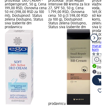
proizvoda: DEO CREAM -
proizvoda: Snail Repair
proizvod
antiperspirant, 50 g; Cena:
Intensive BB krema za lice
vlažne 
199,00 RSD; Osnovna cena:
27, SPF 50, 50 g; Cena:
voda, 60
50 ml (398,00 RSD za 100
1.799,00 RSD; Osnovna
169,00 R
ml); Dostupnost: Status
cena: 50 g (3.598,00 RSD
60 kom (
zelena Dostupno, Status
za 100 g); Dostupnost:
kom); Do
siva Izaberite dm
Status zelena Dostupno,
zelena D
prodavnicu
Status siva Izaberite dm
siva Iza
prodavn
169,00 R
60 kom (
Kosili
Aqu
maramice
kom
Save
Dost
Izabe
prodavnicu