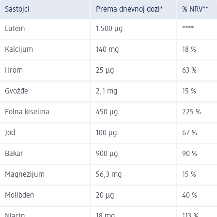
Sastojci
Prema dnevnoj dozi*
% NRV**
Lutein
1.500 µg
****
Kalcijum
140 mg
18 %
Hrom
25 µg
63 %
Gvožđe
2,1 mg
15 %
Folna kiselina
450 µg
225 %
Jod
100 µg
67 %
Bakar
900 µg
90 %
Magnezijum
56,3 mg
15 %
Molibden
20 µg
40 %
Niacin
18 mg
113 %