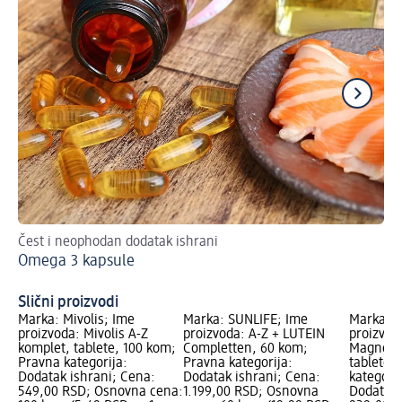
Čest i neophodan dodatak ishrani
Za
Omega 3 kapsule
tr
Mo
Slični proizvodi
Marka: Mivolis; Ime
Marka: SUNLIFE; Ime
Marka: D
proizvoda: Mivolis A-Z
proizvoda: A-Z + LUTEIN
proizvoda
komplet, tablete, 100 kom;
Completten, 60 kom;
Magnesi
Pravna kategorija:
Pravna kategorija:
tablete,
Dodatak ishrani; Cena:
Dodatak ishrani; Cena:
kategorij
549,00 RSD; Osnovna cena:
1.199,00 RSD; Osnovna
Dodatak 