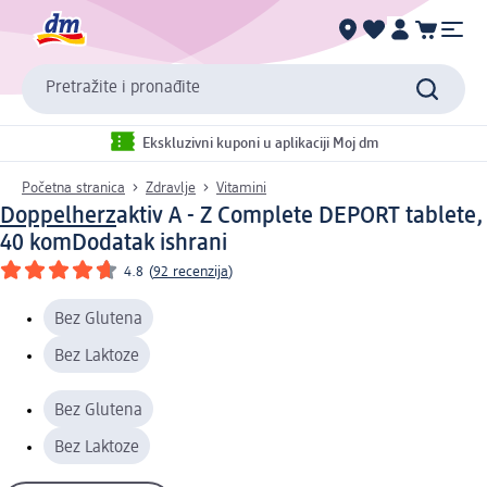
Pretražite i pronađite
Ekskluzivni kuponi u aplikaciji Moj dm
Početna stranica
Zdravlje
Vitamini
Doppelherz
aktiv A - Z Complete DEPORT tablete,
40 kom
Dodatak ishrani
4.8
(
92 recenzija
)
Bez Glutena
Bez Laktoze
Bez Glutena
Bez Laktoze