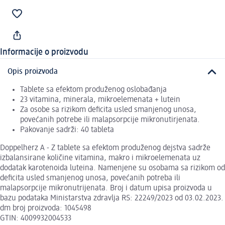
Informacije o proizvodu
Opis proizvoda
Tablete sa efektom produženog oslobađanja
23 vitamina, minerala, mikroelemenata + lutein
Za osobe sa rizikom deficita usled smanjenog unosa,
povećanih potrebe ili malapsorpcije mikronutirjenata.
Pakovanje sadrži: 40 tableta
Doppelherz A - Z tablete sa efektom produženog dejstva sadrže
izbalansirane količine vitamina, makro i mikroelemenata uz
dodatak karotenoida luteina. Namenjene su osobama sa rizikom od
deficita usled smanjenog unosa, povećanih potreba ili
malapsorpcije mikronutrijenata. Broj i datum upisa proizvoda u
bazu podataka Ministarstva zdravlja RS: 22249/2023 od 03.02.2023.
dm broj proizvoda: 1045498
GTIN: 4009932004533