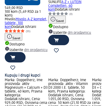
SUNLIFE
A-Z + LUTEIN
Completten, 60
549,00 RSD
kom
Dodatak ishrani
100 kom (5,49 RSD za 1
(0)
kom)
Mivolis
Mivolis A-Z komplet,
Savet
tablete, 100
kom
Dodatak ishrani
Dostupno
(55)
Izaberite
dm prodavnicu
Savet
Dostupno
Izaberite
dm prodavnicu
Kupuju i drugi kupci
Marka: Doppelherz; Ime
Marka: Doppelherz; Ime
Marka: D
proizvoda: aktiv
proizvoda: aktiv - Vitamin
proizvoda
Magnesium + Calcium + D3
D3 2000 I.E. tablete, 50
D3 + Cin
tablete, 40 kom; Pravna
kom; Pravna kategorija:
kategorij
kategorija:
Dodatak ishrani; Cena:
Dodatak 
Dodatak ishrani; Cena:
1.055,00 RSD; Osnovna
1.059,00
929,00 RSD; Osnovna cena:
cena: 50 kom (21,10 RSD za
cena: 30