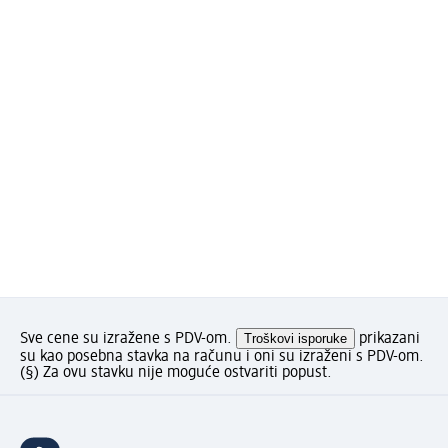
Sve cene su izražene s PDV-om.
Troškovi isporuke
prikazani
su kao posebna stavka na računu i oni su izraženi s PDV-om.
(§) Za ovu stavku nije moguće ostvariti popust.