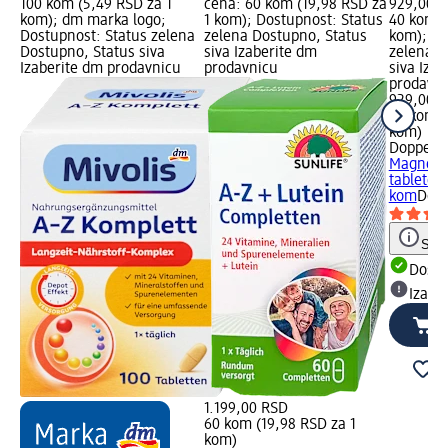
100 kom (5,49 RSD za 1
cena: 60 kom (19,98 RSD za
929,00 R
kom); dm marka logo;
1 kom); Dostupnost: Status
40 kom (
Dostupnost: Status zelena
zelena Dostupno, Status
kom); Do
Dostupno, Status siva
siva Izaberite dm
zelena D
Izaberite dm prodavnicu
prodavnicu
siva Iza
prodavn
929,00 
40 kom (
kom)
Doppelh
Magnesi
tablete, 
kom
Doda
Save
Dost
Izabe
1.199,00 RSD
60 kom (19,98 RSD za 1
kom)