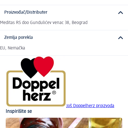
Proizvođač/Distributer
Meditas RS doo Gundulićev venac 38, Beograd
Zemlja porekla
EU, Nemačka
Još Doppelherz proizvoda
Inspirišite se