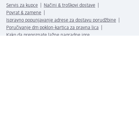
Servis za kupce
Načini & troškovi dostave
Povrat & zamene
Ispravno popunjavanje adrese za dostavu porudžbine
Poručivanje dm poklon-kartica za pravna lica
Kako da prepoznate lažne nagradne igre
Kompanija
O nama
Društvena odgovornost
Posao
Odnos s javnošću
dm asortiman
Usluge u dm prodavnicama
dm svet
Načini plaćanja