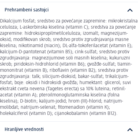
Prehrambeni sastojci
Dikalcijum fosfat; sredstvo za povećanje zapremine: mikrokristalna
celuloza; L-askorbinska kiselina (vitamin C); sredstva za povećanje
zapremine: hidroksipropilmetilceluloza; izomalt; magnezijum-
oksid; modifikovan skrob; sredstvo protiv zgrudnjavanja masne
kiselina; nikotinamid (niacin); DL-alfa-tokoferilacetat (vitamin E);
kalcijum-D-pantotenat (vitamin B5); cink-sulfat; sredstvo protiv
zgrudnjavanja: magnezijumove soli masnih kiselina; kukuruzni
skrob; piridoksin-hidrohlorid (vitamin B6); gvožđe-sulfat; tiamin-
mononitrat (vitamin B); riboflavin (vitamin B2); sredstva protiv
zgrudnjavanja: talk; silicijum-dioksid; bakar-sulfat; trikalcijum-
fosfat; boje: oksidi i hidroksidi gvožđa; humektant: glicerol; suvi
ekstrakt cveta nevena (Tagetes erecta) sa 10% luteina; retinil-
acetat (vitamin A); pteroilmonoglutaminska kiselina (folna
kiselina); D-biotin; kalijum-jodid; hrom (III)-hlorid; natrijum-
molibdat; natrijum-selenat; fitomenadion (vitamin K);
holekalciferol (vitamin D); cijanokobalamin (vitamin B12).
Hranljive vrednosti