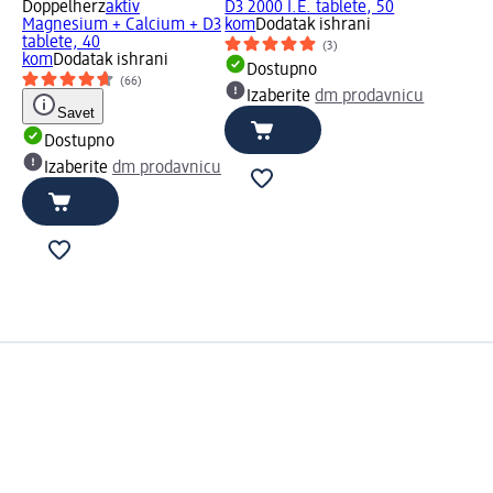
Doppelherz
aktiv
D3 2000 I.E. tablete, 50
Magnesium + Calcium + D3
kom
Dodatak ishrani
tablete, 40
(3)
kom
Dodatak ishrani
Dostupno
(66)
Izaberite
dm prodavnicu
Savet
Dostupno
Izaberite
dm prodavnicu