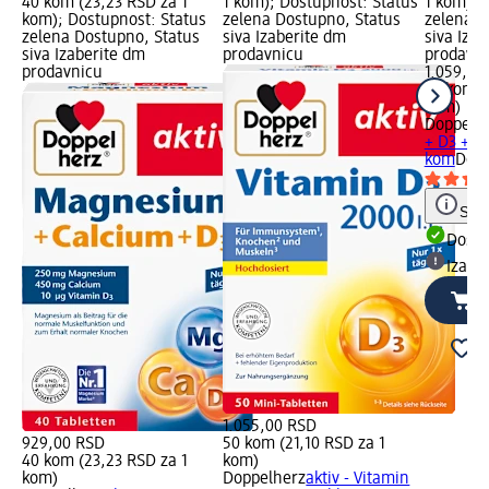
40 kom (23,23 RSD za 1
1 kom); Dostupnost: Status
1 kom); 
kom); Dostupnost: Status
zelena Dostupno, Status
zelena D
zelena Dostupno, Status
siva Izaberite dm
siva Iza
siva Izaberite dm
prodavnicu
prodavn
prodavnicu
1.059,00
30 kom (
kom)
Doppelh
+ D3 + Ci
kom
Doda
Save
Dost
Izabe
1.055,00 RSD
929,00 RSD
50 kom (21,10 RSD za 1
40 kom (23,23 RSD za 1
kom)
kom)
Doppelherz
aktiv - Vitamin