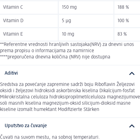
Vitamin C
150 mg
188 %
Vitamin D
5 µg
100 %
Vitamin E
10 mg
83 %
**Referentne vrednosti hranljivih sastojaka(NRV) za dnevni unos
prema propisu o informacijama za namirnice
****preporučena dnevna količina (NRV) nije dostupna
Aditivi
Sredstva za povećanje zapremine sadrži boju Riboflavin Željezovi
oksidi i željezovi hidroksidi askorbinska kiselina Dikalcijum-fosfat
Mikrokristalna celuloza hidroksipropilmetilceluloza magnezijumove
soli masnih kiselina magnezijum-oksid silicijum-dioksid masne
kiseline izomalt humektant Modifizierte Stärken
Uputstvo za čuvanje
Čuvati na suvom mestu, na sobnoj temperaturi.