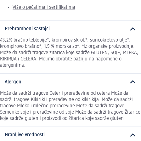
Više o pečatima i sertifikatima
Prehrambeni sastojci
43,2% brašno leblebije*, krompirov skrob*, suncokretovo ulje*,
krompirovo brašno*, 1,5 % morska so*. *iz organske proizvodnje.
Može da sadrži tragove žitarica koje sadrže GLUTEN, SOJE, MLEKA,
KIKIRIJA i CELERA. Molimo obratite pažnju na napomene o
alergenima.
Alergeni
Može da sadrži tragove Celer i prerađevine od celera Može da
sadrži tragove Kikiriki i prerađevine od kikirikija. Može da sadrži
tragove Mleko i mlečne prerađevine Može da sadrži tragove
Semenke soje i prerađevine od soje Može da sadrži tragove Žitarice
koje sadrže gluten i proizvodi od žitarica koje sadrže gluten
Hranljive vrednosti