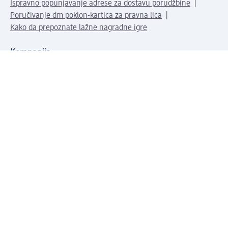
Ispravno popunjavanje adrese za dostavu porudžbine
Poručivanje dm poklon-kartica za pravna lica
Kako da prepoznate lažne nagradne igre
Kompanija
O nama
Društvena odgovornost
Posao
Odnos s javnošću
dm asortiman
Usluge u dm prodavnicama
dm svet
Načini plaćanja