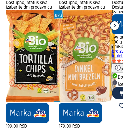
Dostupno, Status siva
Dostupno, Status siva
Dostupno
Izaberite dm prodavnicu
Izaberite dm prodavnicu
Dostupno
Izaberit
199,00 R
100 g (1
dmBio
Ek
proizvod 
leblebije
Save
Dost
Izabe
199,00 RSD
179,00 RSD