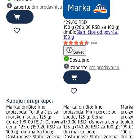
Izaberite
dm prodavnicu
429,00 RSD
150 g (286,00 RSD za 100 g)
dmBio
Slani čips od povrća,
150 g
(44)
Savet
Dostupno
Izaberite
dm prodavnicu
Kupuju i drugi kupci
Marka: dmBio; Ime
Marka: dmBio; Ime
Marka: 
proizvoda: Tortilja čips sa
proizvoda: Mini perece od
proizvod
morskom solju, 125 g;
spelte, 125 g; Cena:
proizvod 
Cena: 199,00 RSD; Osnovna
179,00 RSD; Osnovna cena:
leblebije
cena: 125 g (159,20 RSD za
125 g (143,20 RSD za 100 g);
199,00 R
100 g); dm marka logo;
dm marka logo;
100 g (19
Dostupnost: Status zelena
Dostupnost: Status zelena
dm mark