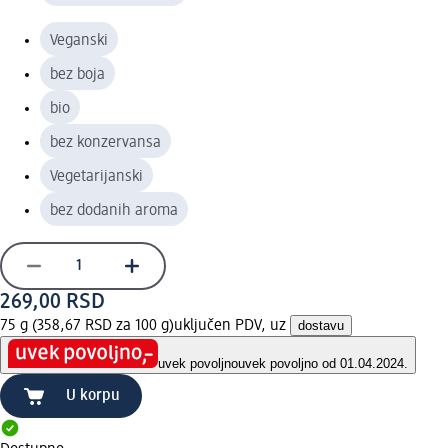
Veganski
bez boja
bio
bez konzervansa
Vegetarijanski
bez dodanih aroma
269,00 RSD
75 g (358,67 RSD za 100 g)
uključen PDV, uz
dostavu
uvek povoljno
uvek povoljno od 01.04.2024.
U korpu