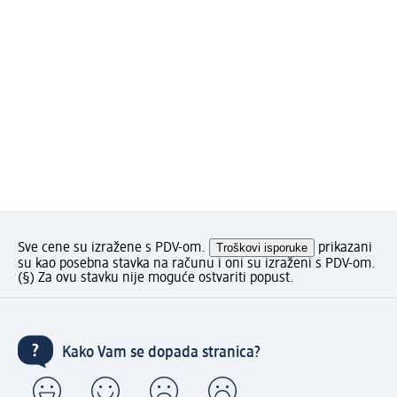
Sve cene su izražene s PDV-om.
Troškovi isporuke
prikazani
su kao posebna stavka na računu i oni su izraženi s PDV-om.
(§) Za ovu stavku nije moguće ostvariti popust.
Kako Vam se dopada stranica?