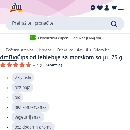
Pretražite i pronađite
Ekskluzivni kuponi u aplikaciji Moj dm
Početna stranica
Ishrana
Grickalice i slatkiši
Grickalice
dmBio
Čips od leblebije sa morskom solju, 75 g
4.7
(
12 recenzija
)
Veganski
bez boja
bio
bez konzervansa
Vegetarijanski
bez dodanih aroma