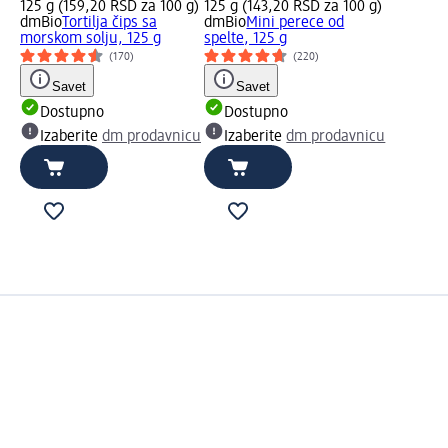
125 g (159,20 RSD za 100 g)
125 g (143,20 RSD za 100 g)
dmBio
Tortilja čips sa
dmBio
Mini perece od
morskom solju, 125 g
spelte, 125 g
(170)
(220)
Savet
Savet
Dostupno
Dostupno
Izaberite
dm prodavnicu
Izaberite
dm prodavnicu