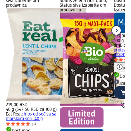
siva Izaberite dm
Status zelena Dostupno,
Dostupno
prodavnicu
Status siva Izaberite dm
Dostupno
prodavnicu
Izaberit
199,00 R
100 g (1
dmBio
Ek
proizvod 
leblebije
Save
Dost
Izabe
219,00 RSD
40 g (547,50 RSD za 100 g)
Eat Real
chips od sočiva sa
morskom soli, 40 g
(3)
Dostupno