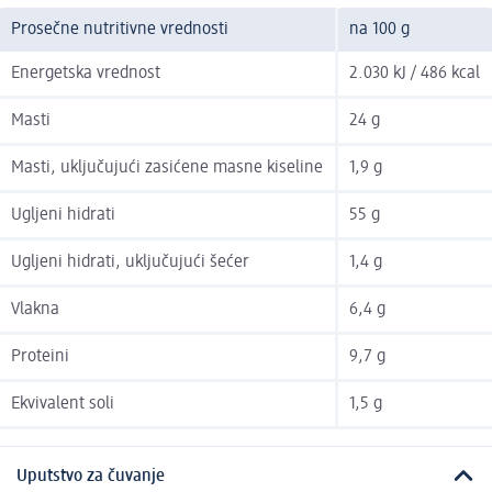
Prosečne nutritivne vrednosti
na 100 g
Energetska vrednost
2.030 kJ / 486 kcal
Masti
24 g
Masti, uključujući zasićene masne kiseline
1,9 g
Ugljeni hidrati
55 g
Ugljeni hidrati, uključujući šećer
1,4 g
Vlakna
6,4 g
Proteini
9,7 g
Ekvivalent soli
1,5 g
Uputstvo za čuvanje