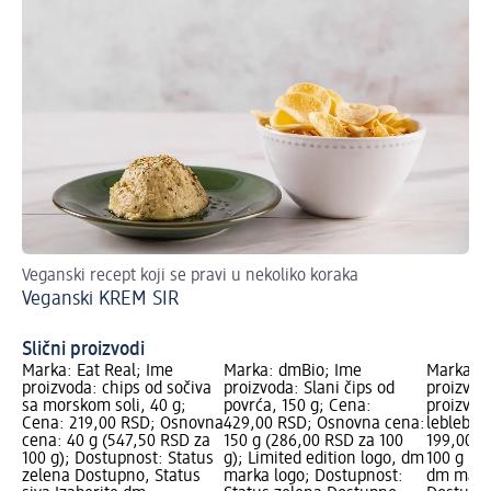
Veganski recept koji se pravi u nekoliko koraka
Št
Veganski KREM SIR
da
Ve
Slični proizvodi
Marka: Eat Real; Ime
Marka: dmBio; Ime
Marka: 
proizvoda: chips od sočiva
proizvoda: Slani čips od
proizvod
sa morskom soli, 40 g;
povrća, 150 g; Cena:
proizvod 
Cena: 219,00 RSD; Osnovna
429,00 RSD; Osnovna cena:
leblebije
cena: 40 g (547,50 RSD za
150 g (286,00 RSD za 100
199,00 R
100 g); Dostupnost: Status
g); Limited edition logo, dm
100 g (19
zelena Dostupno, Status
marka logo; Dostupnost:
dm mark