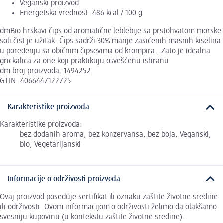
Veganski proizvod
Energetska vrednost: 486 kcal / 100 g
dmBio hrskavi čips od aromatične leblebije sa prstohvatom morske
soli čist je užitak. Čips sadrži 30% manje zasićenih masnih kiselina
u poređenju sa običnim čipsevima od krompira . Zato je idealna
grickalica za one koji praktikuju osvešćenu ishranu.
dm broj proizvoda: 1494252
GTIN: 4066447122725
Karakteristike proizvoda
Karakteristike proizvoda:
bez dodanih aroma, bez konzervansa, bez boja, Veganski,
bio, Vegetarijanski
Informacije o održivosti proizvoda
Ovaj proizvod poseduje sertifikat ili oznaku zaštite životne sredine
ili održivosti. Ovom informacijom o održivosti želimo da olakšamo
svesniju kupovinu (u kontekstu zaštite životne sredine).