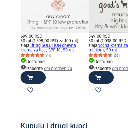
699,00 RSD
549,00 RSD
50 ml (1.398,00 RSD za 100 ml)
50 ml (1.098,00 RSD 
ziaja
lifting SOLUTION dnevna
ziaja
Noćna krema za 
krema za lice, SPF 10, 50 ml
mlekom, 50 ml
(11)
(33)
Dostupno
Dostupno
Izaberite
dm prodavnicu
Izaberite
dm prod
Kupuju i drugi kupci