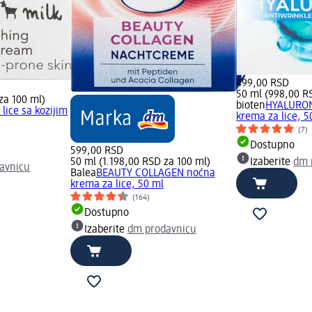
499,00 RSD
50 ml (998,00 R
za 100 ml)
bioten
HYALURON
lice sa kozijim
krema za lice, 5
(7)
Dostupno
599,00 RSD
50 ml (1.198,00 RSD za 100 ml)
Izaberite
dm 
avnicu
Balea
BEAUTY COLLAGEN noćna
krema za lice, 50 ml
(164)
Dostupno
Izaberite
dm prodavnicu