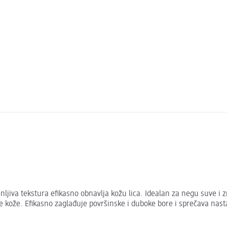
nljiva tekstura efikasno obnavlja kožu lica. Idealan za negu suve i z
e kože. Efikasno zaglađuje površinske i duboke bore i sprečava nast