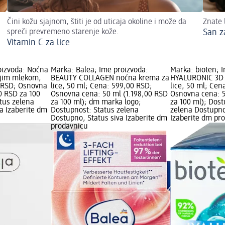
Čini kožu sjajnom, štiti je od uticaja okoline i može da
Znate 
spreči prevremeno starenje kože.
San z
Vitamin C za lice
roizvoda: Noćna
Marka: Balea; Ime proizvoda:
Marka: bioten; 
ijim mlekom,
BEAUTY COLLAGEN noćna krema za
HYALURONIC 3D 
0 RSD; Osnovna
lice, 50 ml; Cena: 599,00 RSD;
lice, 50 ml; Cen
0 RSD za 100
Osnovna cena: 50 ml (1.198,00 RSD
Osnovna cena: 
tus zelena
za 100 ml); dm marka logo;
za 100 ml); Dost
a Izaberite dm
Dostupnost: Status zelena
zelena Dostupno
Dostupno, Status siva Izaberite dm
Izaberite dm pr
prodavnicu