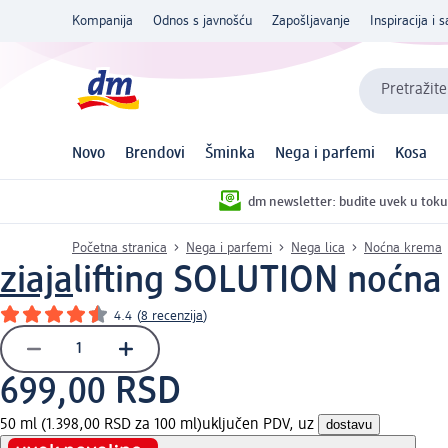
Kompanija
Odnos s javnošću
Zapošljavanje
Inspiracija i s
Pretražite
Novo
Brendovi
Šminka
Nega i parfemi
Kosa
dm newsletter: budite uvek u toku
Početna stranica
Nega i parfemi
Nega lica
Noćna krema
ziaja
lifting SOLUTION noćna 
4.4
(
8 recenzija
)
699,00 RSD
50 ml (1.398,00 RSD za 100 ml)
uključen PDV, uz
dostavu