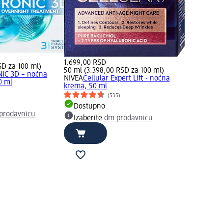
Izaberit
1.699,00 RSD
SD za 100 ml)
50 ml (3.398,00 RSD za 100 ml)
IC 3D – noćna
NIVEA
Cellular Expert Lift - noćna
0 ml
krema, 50 ml
(535)
Dostupno
prodavnicu
Izaberite
dm prodavnicu