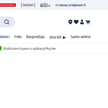
ubimci
Foto
Rasprodaja
Samo online
dmLIVE ▶
Ekskluzivni kuponi u aplikaciji Moj dm