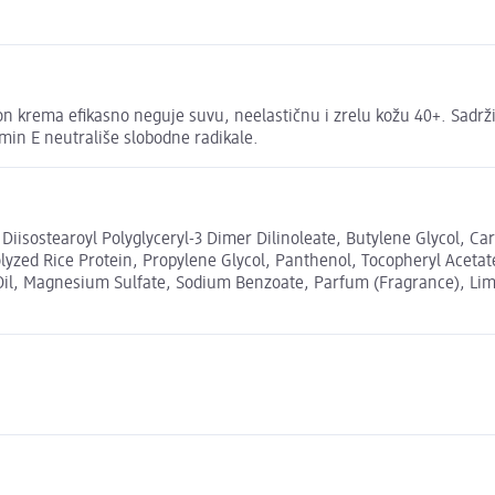
tion krema efikasno neguje suvu, neelastičnu i zrelu kožu 40+. Sadr
min E neutrališe slobodne radikale.
 Diisostearoyl Polyglyceryl-3 Dimer Dilinoleate, Butylene Glycol, Ca
zed Rice Protein, Propylene Glycol, Panthenol, Tocopheryl Acetate,
 Oil, Magnesium Sulfate, Sodium Benzoate, Parfum (Fragrance), Limo