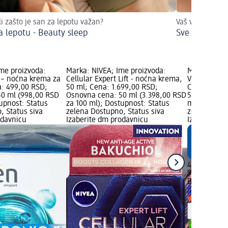
li zašto je san za lepotu važan?
Vaš vodič kroz 
a lepotu - Beauty sleep
Sve o nezi l
Ime proizvoda:
Marka: NIVEA; Ime proizvoda:
Marka: Bale
– noćna krema za
Cellular Expert Lift - noćna krema,
VITAL+ noćn
a: 499,00 RSD;
50 ml; Cena: 1.699,00 RSD;
Cena: 499,
50 ml (998,00 RSD
Osnovna cena: 50 ml (3.398,00 RSD
50 ml (998,
upnost: Status
za 100 ml); Dostupnost: Status
marka logo;
, Status siva
zelena Dostupno, Status siva
zelena Dost
odavnicu
Izaberite dm prodavnicu
Izaberite d
499,00 RSD
50 ml (998,
Balea
VITAL+
50 ml
Savet
Dostupn