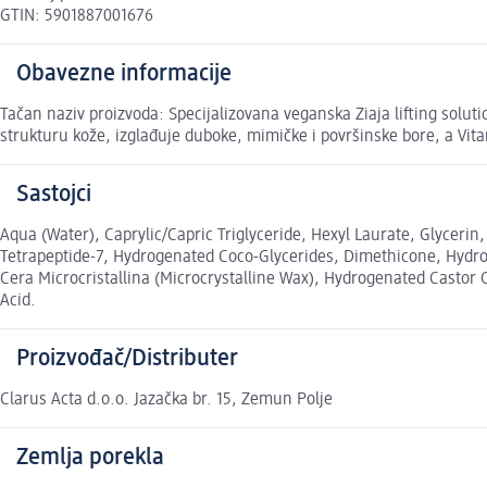
GTIN: 5901887001676
Obavezne informacije
Tačan naziv proizvoda: Specijalizovana veganska Ziaja lifting solu
strukturu kože, izglađuje duboke, mimičke i površinske bore, a Vita
Sastojci
Aqua (Water), Caprylic/Capric Triglyceride, Hexyl Laurate, Glycerin,
Tetrapeptide-7, Hydrogenated Coco-Glycerides, Dimethicone, Hydroly
Cera Microcristallina (Microcrystalline Wax), Hydrogenated Castor
Acid.
Proizvođač/Distributer
Clarus Acta d.o.o. Jazačka br. 15, Zemun Polje
Zemlja porekla