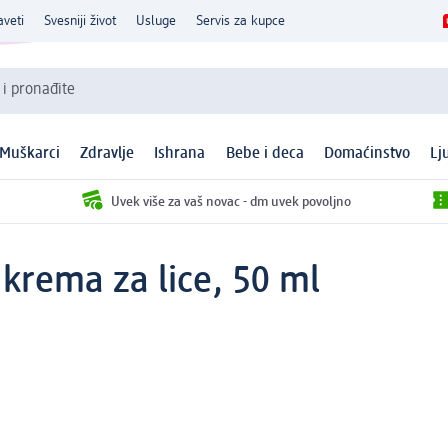
aveti
Svesniji život
Usluge
Servis za kupce
 i pronađite
Muškarci
Zdravlje
Ishrana
Bebe i deca
Domaćinstvo
Lj
Uvek više za vaš novac - dm uvek povoljno
krema za lice, 50 ml