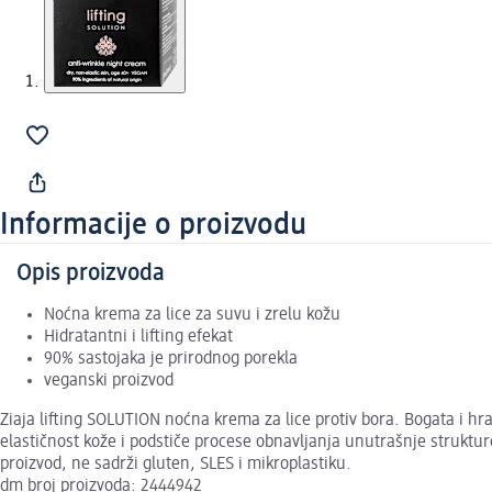
Informacije o proizvodu
Opis proizvoda
Noćna krema za lice za suvu i zrelu kožu
Hidratantni i lifting efekat
90% sastojaka je prirodnog porekla
veganski proizvod
Ziaja lifting SOLUTION noćna krema za lice protiv bora. Bogata i hra
elastičnost kože i podstiče procese obnavljanja unutrašnje struktur
proizvod, ne sadrži gluten, SLES i mikroplastiku.
dm broj proizvoda: 2444942