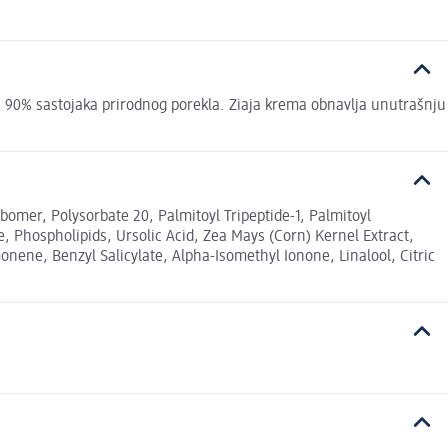
ži 90% sastojaka prirodnog porekla. Ziaja krema obnavlja unutrašnju
rbomer, Polysorbate 20, Palmitoyl Tripeptide-1, Palmitoyl
 Phospholipids, Ursolic Acid, Zea Mays (Corn) Kernel Extract,
nene, Benzyl Salicylate, Alpha-Isomethyl Ionone, Linalool, Citric