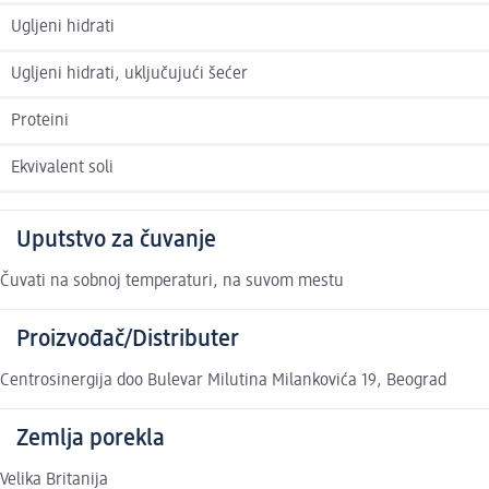
Ugljeni hidrati
Ugljeni hidrati, uključujući šećer
Proteini
Ekvivalent soli
Uputstvo za čuvanje
Čuvati na sobnoj temperaturi, na suvom mestu
Proizvođač/Distributer
Centrosinergija doo Bulevar Milutina Milankovića 19, Beograd
Zemlja porekla
Velika Britanija