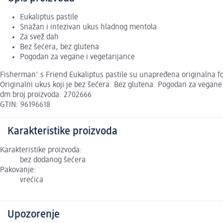
Eukaliptus pastile
Snažan i intezivan ukus hladnog mentola
Za svež dah
Bez šećera, bez glutena
Pogodan za vegane i vegetarijance
Fisherman' s Friend Eukaliptus pastile su unapređena originalna f
Originalni ukus koji je bez šećera. Bez glutena. Pogodan za vegane 
dm broj proizvoda: 2702666
GTIN: 96196618
Karakteristike proizvoda
Karakteristike proizvoda:
bez dodanog šećera
Pakovanje:
vrećica
Upozorenje