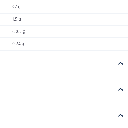
97 g
1,5 g
< 0,5 g
0,24 g