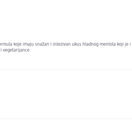
ormula koje imaju snažan i intezivan ukus hladnog mentola koji je
i vegetarijance.