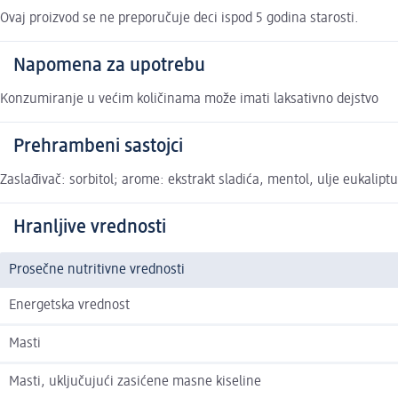
Ovaj proizvod se ne preporučuje deci ispod 5 godina starosti.
Napomena za upotrebu
Konzumiranje u većim količinama može imati laksativno dejstvo
Prehrambeni sastojci
Zaslađivač: sorbitol; arome: ekstrakt sladića, mentol, ulje eukalipt
Hranljive vrednosti
Prosečne nutritivne vrednosti
Energetska vrednost
Masti
Masti, uključujući zasićene masne kiseline