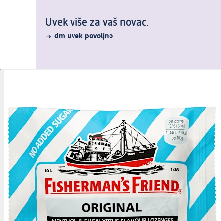
Uvek više za vaš novac.
dm uvek povoljno