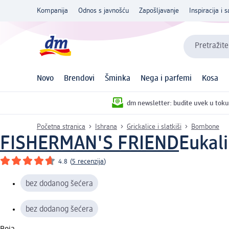
Kompanija
Odnos s javnošću
Zapošljavanje
Inspiracija i s
Pretražite
Novo
Brendovi
Šminka
Nega i parfemi
Kosa
dm newsletter: budite uvek u toku
Početna stranica
Ishrana
Grickalice i slatkiši
Bombone
FISHERMAN'S FRIEND
Eukali
4.8
(
5 recenzija
)
bez dodanog šećera
bez dodanog šećera