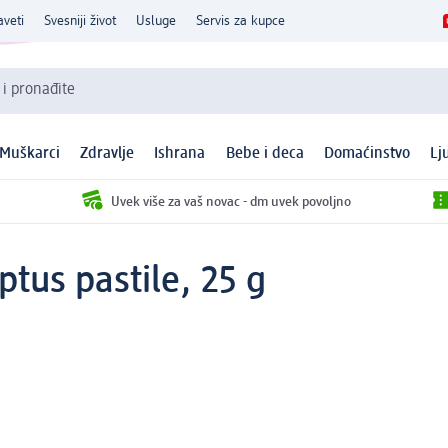
aveti
Svesniji život
Usluge
Servis za kupce
 i pronađite
Muškarci
Zdravlje
Ishrana
Bebe i deca
Domaćinstvo
Lj
Uvek više za vaš novac - dm uvek povoljno
ptus pastile, 25 g