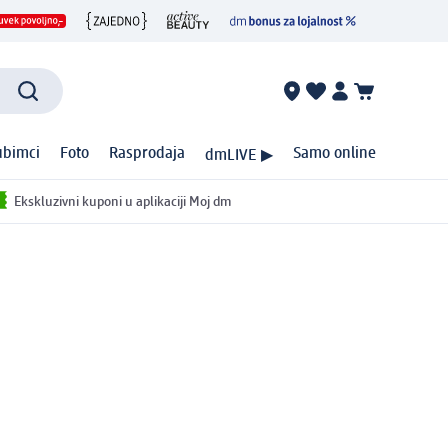
ubimci
Foto
Rasprodaja
Samo online
dmLIVE ▶
Ekskluzivni kuponi u aplikaciji Moj dm