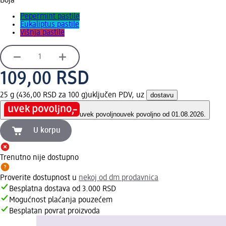
Boja
Pepermint pastile
Eukaliptus pastile
Višnja pastile
109,00 RSD
25 g (436,00 RSD za 100 g)
uključen PDV, uz
dostavu
uvek povoljno
uvek povoljno od 01.08.2026.
U korpu
Trenutno nije dostupno
Proverite dostupnost u
nekoj od dm prodavnica
Besplatna dostava od 3.000 RSD
Mogućnost plaćanja pouzećem
Besplatan povrat proizvoda