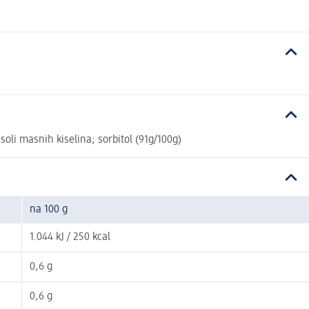
oli masnih kiselina; sorbitol (91g/100g)
na 100 g
1.044 kJ / 250 kcal
0,6 g
0,6 g