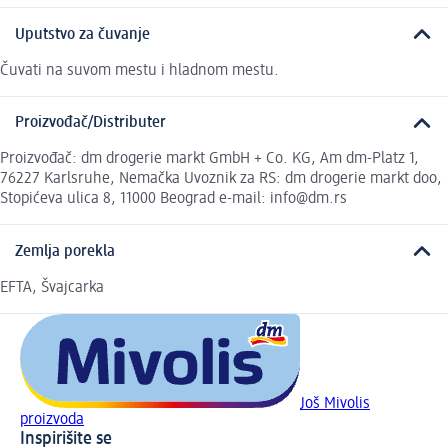
Uputstvo za čuvanje
Čuvati na suvom mestu i hladnom mestu.
Proizvođač/Distributer
Proizvođač: dm drogerie markt GmbH + Co. KG, Am dm-Platz 1,
76227 Karlsruhe, Nemačka Uvoznik za RS: dm drogerie markt doo,
Stopićeva ulica 8, 11000 Beograd e-mail: info@dm.rs
Zemlja porekla
EFTA, Švajcarka
Još Mivolis
proizvoda
Inspirišite se