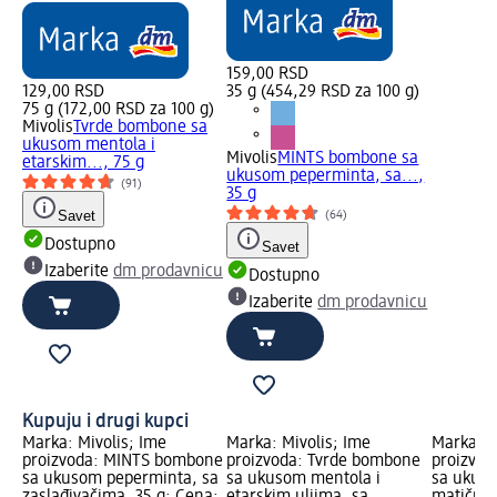
159,00 RSD
129,00 RSD
35 g (454,29 RSD za 100 g)
75 g (172,00 RSD za 100 g)
Mivolis
Tvrde bombone sa
ukusom mentola i
Mivolis
MINTS bombone sa
etarskim..., 75 g
ukusom peperminta, sa...,
(91)
35 g
Savet
(64)
Dostupno
Savet
Izaberite
dm prodavnicu
Dostupno
Izaberite
dm prodavnicu
Kupuju i drugi kupci
Marka: Mivolis; Ime
Marka: Mivolis; Ime
Marka: M
proizvoda: MINTS bombone
proizvoda: Tvrde bombone
proizvod
sa ukusom peperminta, sa
sa ukusom mentola i
sa ukuso