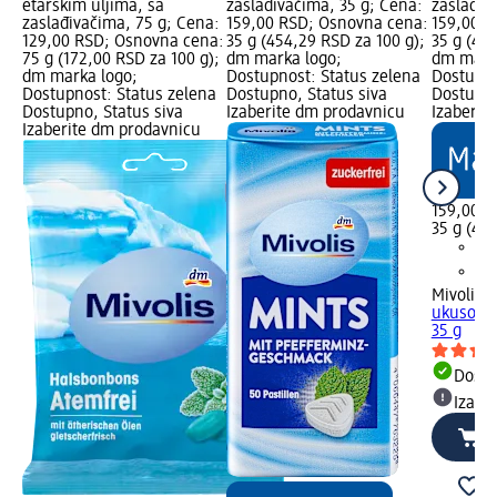
etarskim uljima, sa
zaslađivačima, 35 g; Cena:
zaslađiv
zaslađivačima, 75 g; Cena:
159,00 RSD; Osnovna cena:
159,00 R
129,00 RSD; Osnovna cena:
35 g (454,29 RSD za 100 g);
35 g (45
75 g (172,00 RSD za 100 g);
dm marka logo;
dm mark
dm marka logo;
Dostupnost: Status zelena
Dostupno
Dostupnost: Status zelena
Dostupno, Status siva
Dostupno
Dostupno, Status siva
Izaberite dm prodavnicu
Izaberit
Izaberite dm prodavnicu
159,00 R
35 g (45
Mivolis
M
ukusom š
35 g
Dost
Izabe