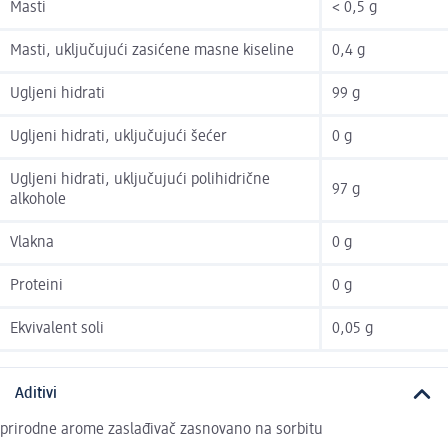
Masti
< 0,5 g
Masti, uključujući zasićene masne kiseline
0,4 g
Ugljeni hidrati
99 g
Ugljeni hidrati, uključujući šećer
0 g
Ugljeni hidrati, uključujući polihidrične
97 g
alkohole
Vlakna
0 g
Proteini
0 g
Ekvivalent soli
0,05 g
Aditivi
prirodne arome zaslađivač zasnovano na sorbitu