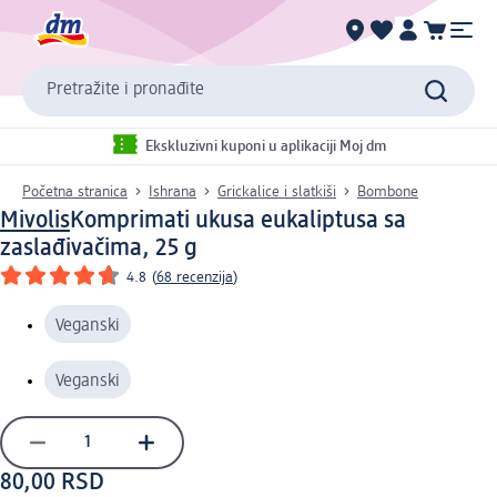
Pretražite i pronađite
Ekskluzivni kuponi u aplikaciji Moj dm
Početna stranica
Ishrana
Grickalice i slatkiši
Bombone
Mivolis
Komprimati ukusa eukaliptusa sa
zaslađivačima, 25 g
4.8
(
68 recenzija
)
Veganski
Veganski
80,00 RSD