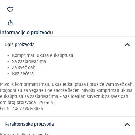
Informacije o proizvodu
Opis proizvoda
Komprimati ukusa eukaliptusa
Sa zaslađivačima
Za svež dah
Bez šećera
Mivolis komprimati imaju ukus eukaliptusa i pružiće Vam svež dah.
Pogodni su za vegane i ne sadrže šećer. Mivolis komprimati ukusa
eukaliptusa sa zaslađivačima – Vaš idealan saveznik za svež dah!
dm broj proizvoda: 2974641
GTIN: 4067796148824
Karakteristike proizvoda