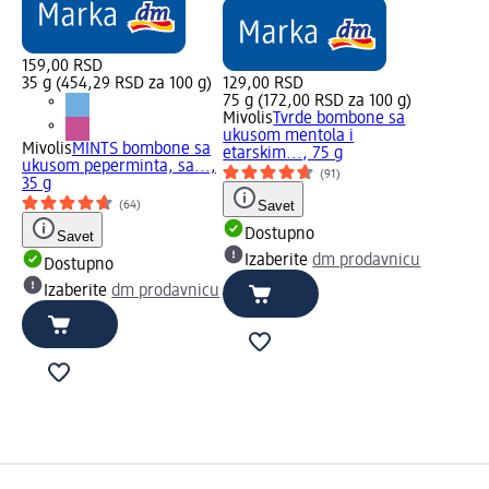
159,00 RSD
35 g (454,29 RSD za 100 g)
129,00 RSD
75 g (172,00 RSD za 100 g)
Mivolis
Tvrde bombone sa
ukusom mentola i
Mivolis
MINTS bombone sa
etarskim..., 75 g
ukusom peperminta, sa...,
(91)
35 g
Savet
(64)
Dostupno
Savet
Izaberite
dm prodavnicu
Dostupno
Izaberite
dm prodavnicu