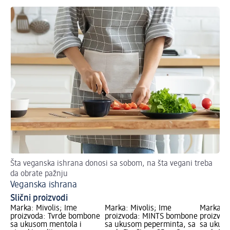
Šta veganska ishrana donosi sa sobom, na šta vegani treba
Ide
da obrate pažnju
Pe
Veganska ishrana
Slični proizvodi
Marka: Mivolis; Ime
Marka: Mivolis; Ime
Marka: M
proizvoda: Tvrde bombone
proizvoda: MINTS bombone
proizvo
sa ukusom mentola i
sa ukusom peperminta, sa
sa ukuso