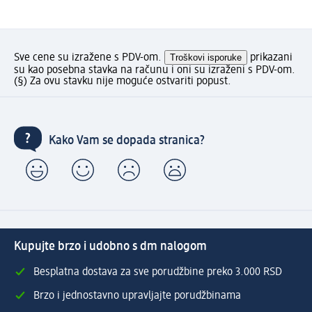
Sve cene su izražene s PDV-om.
Troškovi isporuke
prikazani
su kao posebna stavka na računu i oni su izraženi s PDV-om.
(§) Za ovu stavku nije moguće ostvariti popust.
Kako Vam se dopada stranica?
Kupujte brzo i udobno s dm nalogom
Besplatna dostava za sve porudžbine preko 3.000 RSD
Brzo i jednostavno upravljajte porudžbinama