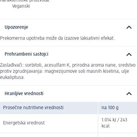
Karakteristike proizvoda:
Veganski
Upozorenje
Prekomerna upotreba može da izazove laksativni efekat.
Prehrambeni sastojci
Zaslađivači: sorbitoli, acesulfam K, prirodna aroma nane, sredstvo
protiv zgrudnjavanja: magnezijumove soli masnih kiselina, ulje
eukaliptusa.
Hranljive vrednosti
Prosečne nutritivne vrednosti
na 100 g
1.014 kJ / 243
Energetska vrednost
kcal