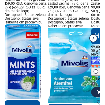
zaslađivačima, 35 g; Cena:
etarskim uljima, sa
matičnja
159,00 RSD; Osnovna cena:
zaslađivačima, 75 g; Cena:
zaslađiv
35 g (454,29 RSD za 100 g);
129,00 RSD; Osnovna cena:
99,00 RS
dm marka logo;
75 g (172,00 RSD za 100 g);
50 g (19
Dostupnost: Status zelena
dm marka logo;
dm mark
Dostupno, Status siva
Dostupnost: Status zelena
Dostupno
Izaberite dm prodavnicu
Dostupno, Status siva
Dostupno
Izaberite dm prodavnicu
Izaberit
99,00 R
50 g (19
Mivolis
T
ukusom 
matičnjak
Save
Dost
Izabe