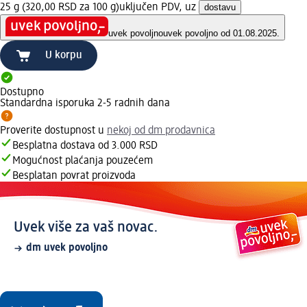
25 g (320,00 RSD za 100 g)
uključen PDV, uz
dostavu
uvek povoljno
uvek povoljno od 01.08.2025.
U korpu
Dostupno
Standardna isporuka 2-5 radnih dana
Proverite dostupnost u
nekoj od dm prodavnica
Besplatna dostava od 3.000 RSD
Mogućnost plaćanja pouzećem
Besplatan povrat proizvoda
Uvek više za vaš novac.
dm uvek povoljno