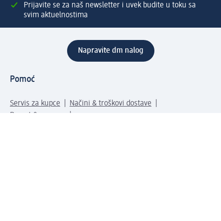
Prijavite se za naš newsletter i uvek budite u toku sa
svim aktuelnostima
Napravite dm nalog
Pomoć
Servis za kupce
Načini & troškovi dostave
Povrat & zamene
Ispravno popunjavanje adrese za dostavu porudžbine
Poručivanje dm poklon-kartica za pravna lica
Kako da prepoznate lažne nagradne igre
Kompanija
O nama
Društvena odgovornost
Posao
Odnos s javnošću
dm asortiman