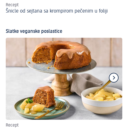
Recept
Re
Šnicle od sejtana sa krompirom pečenim u foliji
Ve
Slatke veganske poslastice
Recept
Re