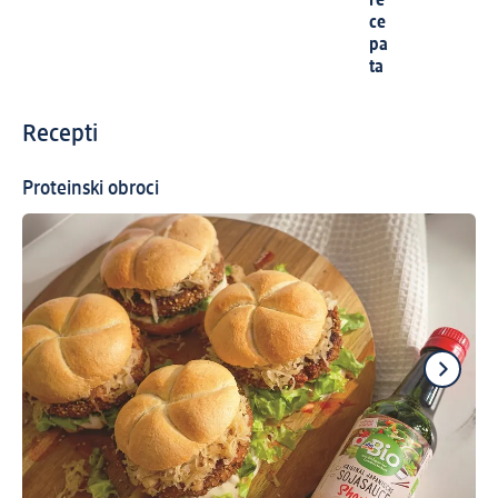
re
ce
pa
ta
Recepti
Proteinski obroci