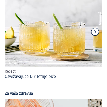
Recept
Šta
Osvežavajuće DIY letnje piće
H
Za vaše zdravlje