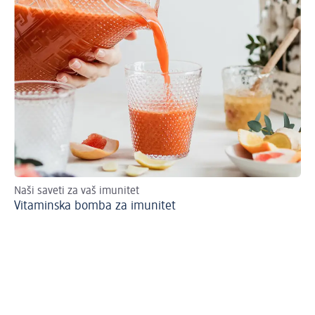
Naši saveti za vaš imunitet
Pr
Vitaminska bomba za imunitet
Me