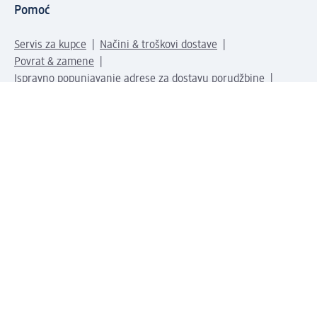
Pomoć
Servis za kupce
Načini & troškovi dostave
Povrat & zamene
Ispravno popunjavanje adrese za dostavu porudžbine
Poručivanje dm poklon-kartica za pravna lica
Kako da prepoznate lažne nagradne igre
Kompanija
O nama
Društvena odgovornost
Posao
Odnos s javnošću
dm asortiman
Usluge u dm prodavnicama
dm svet