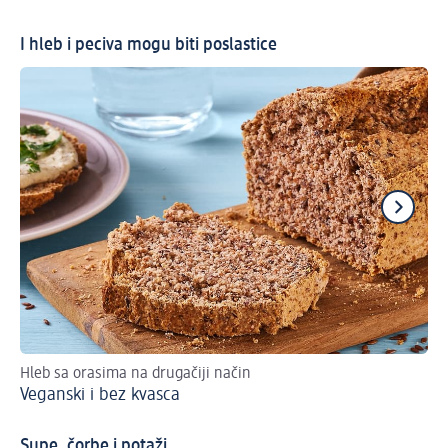
I hleb i peciva mogu biti poslastice
Hleb sa orasima na drugačiji način
Re
Veganski i bez kvasca
Be
Supe, čorbe i potaži