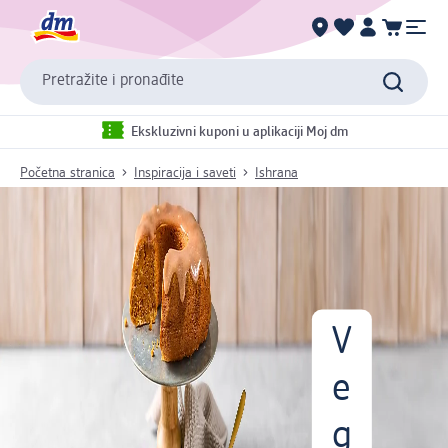
Pretražite i pronađite
Ekskluzivni kuponi u aplikaciji Moj dm
Početna stranica
Inspiracija i saveti
Ishrana
V
e
g