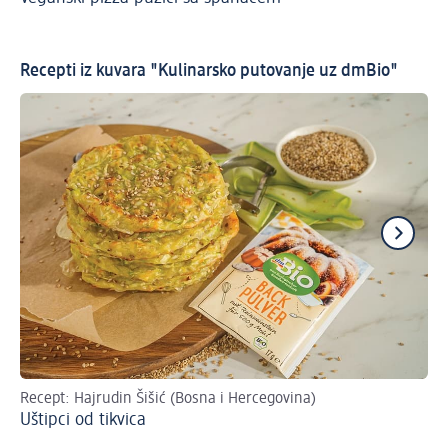
Pa
Recepti iz kuvara "Kulinarsko putovanje uz dmBio"
Recept: Hajrudin Šišić (Bosna i Hercegovina)
Re
Uštipci od tikvica
Kl