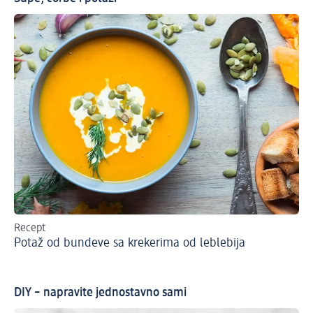
Recept
Re
Potaž od bundeve sa krekerima od leblebija
Sl
DIY – napravite jednostavno sami