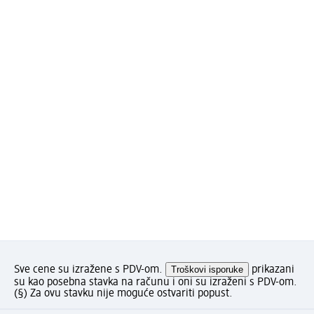
Sve cene su izražene s PDV-om.
Troškovi isporuke
prikazani
su kao posebna stavka na računu i oni su izraženi s PDV-om.
(§) Za ovu stavku nije moguće ostvariti popust.