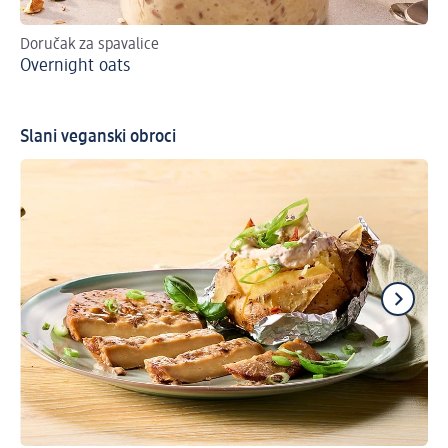
Doručak za spavalice
Ne
Overnight oats
Gr
Slani veganski obroci