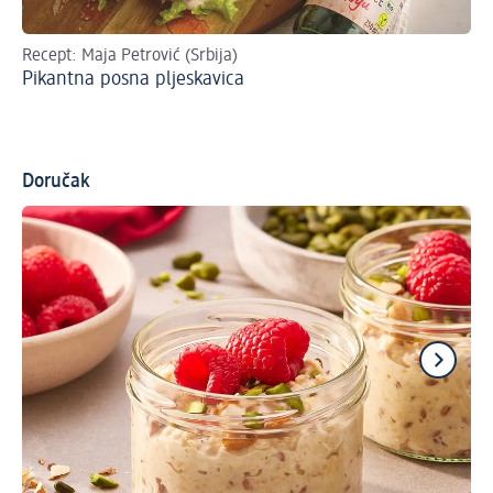
Recept: Maja Petrović (Srbija)
Re
Pikantna posna pljeskavica
Pr
Doručak