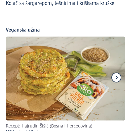
Kolač sa šargarepom, lešnicima i kriškama kruške
Pa
Veganska užina
Recept: Hajrudin Šišić (Bosna i Hercegovina)
Neo